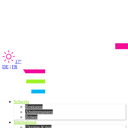
17°
DE
|
FR
Schweiz
Regionen
Abstimmungen
Reisen
International
Ukraine-Krieg