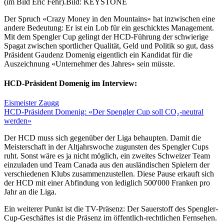
(im Bild Eric Fehr).
Bild: KEYSTONE
Der Spruch «Crazy Money in den Mountains» hat inzwischen eine
andere Bedeutung: Er ist ein Lob für ein geschicktes Management.
Mit dem Spengler Cup gelingt der HCD-Führung der schwierige
Spagat zwischen sportlicher Qualität, Geld und Politik so gut, dass
Präsident Gaudenz Domenig eigentlich ein Kandidat für die
Auszeichnung «Unternehmer des Jahres» sein müsste.
HCD-Präsident Domenig im Interview:
Eismeister Zaugg
HCD-Präsident Domenig: «Der Spengler Cup soll CO₂-neutral
werden»
Der HCD muss sich gegenüber der Liga behaupten. Damit die
Meisterschaft in der Altjahrswoche zugunsten des Spengler Cups
ruht. Sonst wäre es ja nicht möglich, ein zweites Schweizer Team
einzuladen und Team Canada aus den ausländischen Spielern der
verschiedenen Klubs zusammenzustellen. Diese Pause erkauft sich
der HCD mit einer Abfindung von lediglich 500'000 Franken pro
Jahr an die Liga.
Ein weiterer Punkt ist die TV-Präsenz: Der Sauerstoff des Spengler-
Cup-Geschäftes ist die Präsenz im öffentlich-rechtlichen Fernsehen.