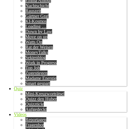
Emma Amour
Nachtschicht
Rauszeit
Gärtner Graf
KI-Kosmos
Loading …
Down by Law
Move on up
Watts On
Rat der Weisen
MoneyTalks
Sektenblog
Work in Progress
Top Job
Zugestiegen
Madame Energie
Smart gespart
Quiz
Mini-Kreuzworträtsel
Quizz den Huber
Quizzticle
Aufgedeckt
Videos
Reportagen
Fragenbot