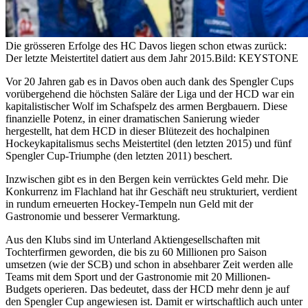
Die grösseren Erfolge des HC Davos liegen schon etwas zurück:
Der letzte Meistertitel datiert aus dem Jahr 2015.
Bild: KEYSTONE
Vor 20 Jahren gab es in Davos oben auch dank des Spengler Cups
vorübergehend die höchsten Saläre der Liga und der HCD war ein
kapitalistischer Wolf im Schafspelz des armen Bergbauern. Diese
finanzielle Potenz, in einer dramatischen Sanierung wieder
hergestellt, hat dem HCD in dieser Blütezeit des hochalpinen
Hockeykapitalismus sechs Meistertitel (den letzten 2015) und fünf
Spengler Cup-Triumphe (den letzten 2011) beschert.
Inzwischen gibt es in den Bergen kein verrücktes Geld mehr. Die
Konkurrenz im Flachland hat ihr Geschäft neu strukturiert, verdient
in rundum erneuerten Hockey-Tempeln nun Geld mit der
Gastronomie und besserer Vermarktung.
Aus den Klubs sind im Unterland Aktiengesellschaften mit
Tochterfirmen geworden, die bis zu 60 Millionen pro Saison
umsetzen (wie der SCB) und schon in absehbarer Zeit werden alle
Teams mit dem Sport und der Gastronomie mit 20 Millionen-
Budgets operieren. Das bedeutet, dass der HCD mehr denn je auf
den Spengler Cup angewiesen ist. Damit er wirtschaftlich auch unter