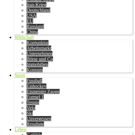
Iran-Krieg
Deutschland
USA
EU
Russland
China
Wirtschaft
Konjunktur
Arbeitsmarkt
Unternehmen
Börse und Co
Immobilien
Konsum
Sport
Fussball
Eishockey
Eismeister Zaugg
Formel 1
Tennis
Velo
Ski
Unvergessen
Resultate
Leben
Gefühle