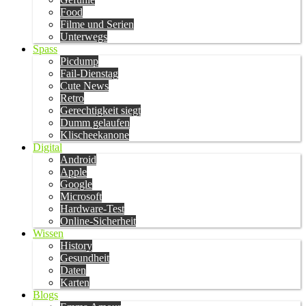
Food
Filme und Serien
Unterwegs
Spass
Picdump
Fail-Dienstag
Cute News
Retro
Gerechtigkeit siegt
Dumm gelaufen
Klischeekanone
Digital
Android
Apple
Google
Microsoft
Hardware-Test
Online-Sicherheit
Wissen
History
Gesundheit
Daten
Karten
Blogs