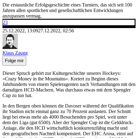
Die erstaunliche Erfolgsgeschichte eines Turniers, das sich seit 100
Jahren allen sportlichen und gesellschaftlichen Entwicklungen
anzupassen vermag.
23
25.12.2022, 13:09
27.12.2022, 02:56
Klaus Zaugg
Folge mir
Dieser Spruch gehört zur Kulturgeschichte unseres Hockeys:
«Crazy Money in the Mountains». Kreiert zu Beginn dieses
Jahrhunderts von einem Spieleragenten nach Verhandlungen mit den
damaligen HCD-Machern. Was durchaus etwas mit dem Spengler
Cup zu tun hat.
In den Bergen oben können die Davoser während der Qualifikation
ihr Stadion nicht einmal ganz zu 70 Prozent auslasten. Der Schnitt
liegt bei etwas mehr als 4000 Besuchenden pro Spiel, weit unter
dem der Liga (gut 6500). Aber der Spengler Cup ist die Gelddruck-
Anlage, die den HCD wirtschaftlich konkurrenzfähig macht und
den geografischen Nachteil kompensiert. Der EHC Arosa, einst auf