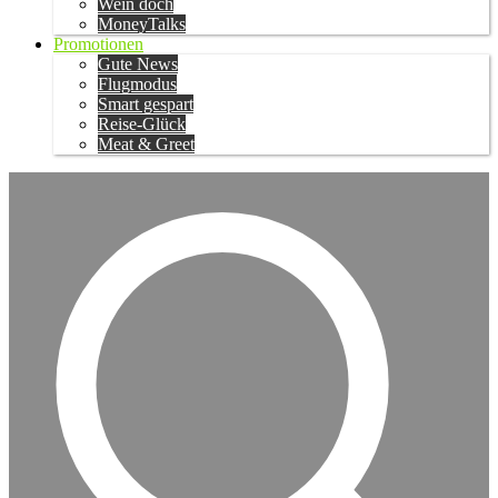
Wein doch
MoneyTalks
Promotionen
Gute News
Flugmodus
Smart gespart
Reise-Glück
Meat & Greet