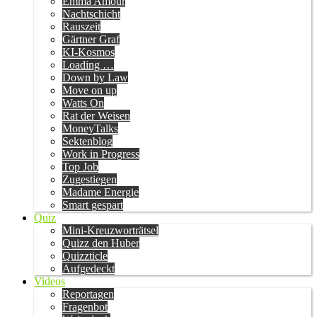
Emma Amour
Nachtschicht
Rauszeit
Gärtner Graf
KI-Kosmos
Loading …
Down by Law
Move on up
Watts On
Rat der Weisen
MoneyTalks
Sektenblog
Work in Progress
Top Job
Zugestiegen
Madame Energie
Smart gespart
Quiz
Mini-Kreuzworträtsel
Quizz den Huber
Quizzticle
Aufgedeckt
Videos
Reportagen
Fragenbot