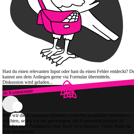
Hast du einen relevanten Input oder hast du einen Fehler entdeckt? D
kannst uns dein Anliegen gerne via Formular übermitteln.
Diskussion wird geladen...
30 Kommentare
Zum Login
Weil wir die Kommentar-Debatten weiterhin persönlich moderieren
möchten, sehen wir uns gezwungen, die Kommentarfunktion 24
Stunden nach Publikation einer Story zu schliessen. Vielen Dank für
dein Verständnis!