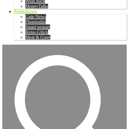
Wein doch
MoneyTalks
Promotionen
Gute News
Flugmodus
Smart gespart
Reise-Glück
Meat & Greet