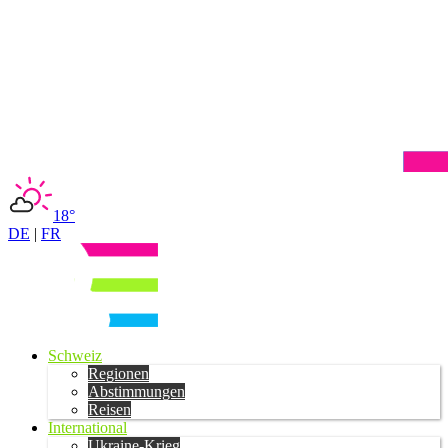
18°
DE
|
FR
Schweiz
Regionen
Abstimmungen
Reisen
International
Ukraine-Krieg