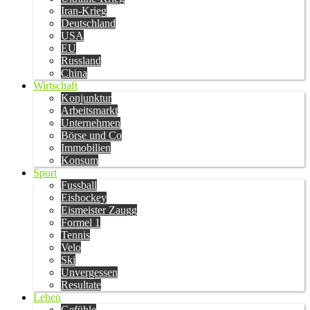
Iran-Krieg
Deutschland
USA
EU
Russland
China
Wirtschaft
Konjunktur
Arbeitsmarkt
Unternehmen
Börse und Co
Immobilien
Konsum
Sport
Fussball
Eishockey
Eismeister Zaugg
Formel 1
Tennis
Velo
Ski
Unvergessen
Resultate
Leben
Gefühle