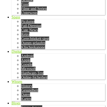
Food
Filme und Serien
Unterwegs
Spass
Picdump
Fail-Dienstag
Cute News
Retro
Gerechtigkeit siegt
Dumm gelaufen
Klischeekanone
Digital
Android
Apple
Google
Microsoft
Hardware-Test
Online-Sicherheit
Wissen
History
Gesundheit
Daten
Karten
Blogs