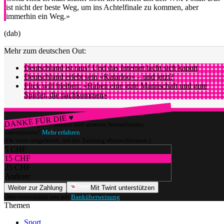
ist nicht der beste Weg, um ins Achtelfinale zu kommen, aber
immerhin ein Weg.»
(dab)
Mehr zum deutschen Out:
Deutschland ist raus! Und das Internet lacht sich kaputt
Deutschland erlebt sein «Katarloo» – und jetzt?
Flick will bleiben: «Haben eine gute Mannschaft und gute
Spieler, die nachkommen»
DANKE FÜR DIE ♥
Würdest du gerne watson und unseren Journalismus
unterstützen?
Mehr erfahren
(Du wirst umgeleitet, um die Zahlung abzuschliessen.)
5 CHF
15 CHF
25 CHF
Anderer
Weiter zur Zahlung
Mit Twint unterstützen
Oder unterstütze uns per
Banküberweisung
.
Themen
Sport