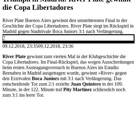
die Copa Libertadores
River Plate Buenos Aires gewinnt den umstrittensten Final in der
Geschichte der Copa Libertadores. River Plate siegt im Rückspiel in
Madrid gegen Stadtrivale Boca Juniors 3:1 nach Verlängerung.
7
09.12.2018, 23:35
09.12.2018, 23:36
River Plate
gewinnt zum vierten Mal in der Klubgeschichte die
Copa Libertadores. Im Final-Rückspiel, das wegen Ausschreitungen
beim ersten Austragungsversuch in Buenos Aires im Estadio
Bernabeu in Madrid ausgetragen wurde, gewinnt «River» gegen
den Erzrivalen
Boca Juniors
mit 3:1 nach Verlängerung. Das
entscheidende Tor zum 2:1 erzielte
Juan Quintero
in der 109.
Minute, in der 122. Minute traf
P
ity Martinez
schliesslich noch
zum 3:1 ins leere Tor.