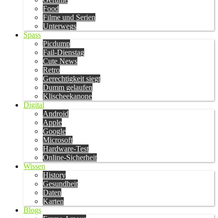
Food
Filme und Serien
Unterwegs
Spass
Picdump
Fail-Dienstag
Cute News
Retro
Gerechtigkeit siegt
Dumm gelaufen
Klischeekanone
Digital
Android
Apple
Google
Microsoft
Hardware-Test
Online-Sicherheit
Wissen
History
Gesundheit
Daten
Karten
Blogs