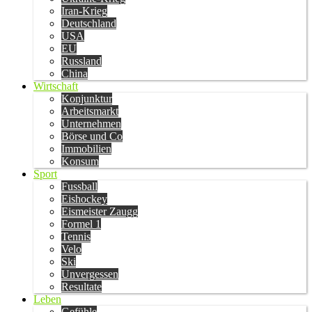
Iran-Krieg
Deutschland
USA
EU
Russland
China
Wirtschaft
Konjunktur
Arbeitsmarkt
Unternehmen
Börse und Co
Immobilien
Konsum
Sport
Fussball
Eishockey
Eismeister Zaugg
Formel 1
Tennis
Velo
Ski
Unvergessen
Resultate
Leben
Gefühle