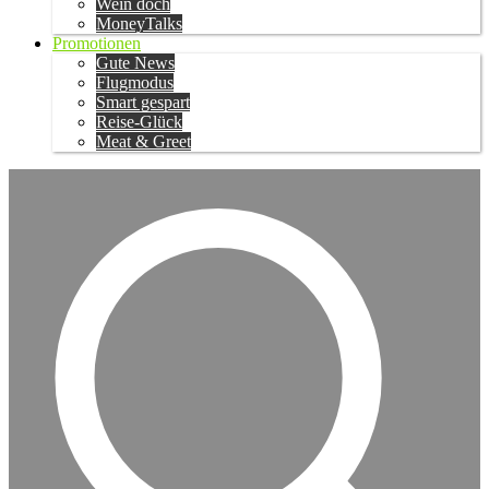
Wein doch
MoneyTalks
Promotionen
Gute News
Flugmodus
Smart gespart
Reise-Glück
Meat & Greet