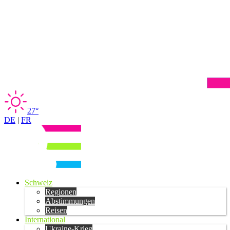
27°
DE
|
FR
Schweiz
Regionen
Abstimmungen
Reisen
International
Ukraine-Krieg