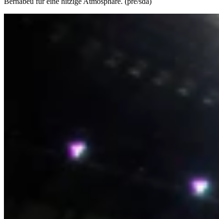
Bernabeu für eine hitzige Atmosphäre. (pre/sda)