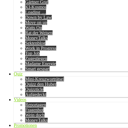
Gärtner Graf
KI-Kosmos
Loading …
Down by Law
Move on up
Watts On
Rat der Weisen
MoneyTalks
Sektenblog
Work in Progress
Top Job
Zugestiegen
Madame Energie
Smart gespart
Quiz
Mini-Kreuzworträtsel
Quizz den Huber
Quizzticle
Aufgedeckt
Videos
Reportagen
Fragenbot
Wein doch
MoneyTalks
Promotionen