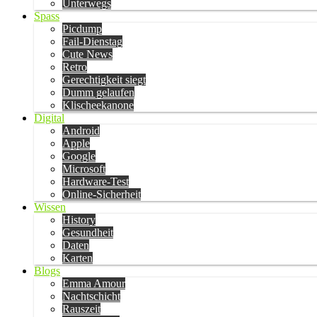
Unterwegs
Spass
Picdump
Fail-Dienstag
Cute News
Retro
Gerechtigkeit siegt
Dumm gelaufen
Klischeekanone
Digital
Android
Apple
Google
Microsoft
Hardware-Test
Online-Sicherheit
Wissen
History
Gesundheit
Daten
Karten
Blogs
Emma Amour
Nachtschicht
Rauszeit