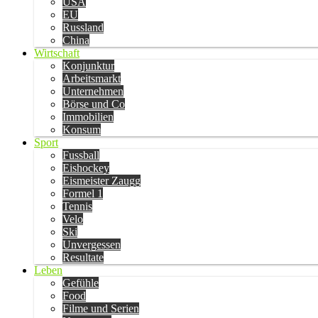
USA
EU
Russland
China
Wirtschaft
Konjunktur
Arbeitsmarkt
Unternehmen
Börse und Co
Immobilien
Konsum
Sport
Fussball
Eishockey
Eismeister Zaugg
Formel 1
Tennis
Velo
Ski
Unvergessen
Resultate
Leben
Gefühle
Food
Filme und Serien