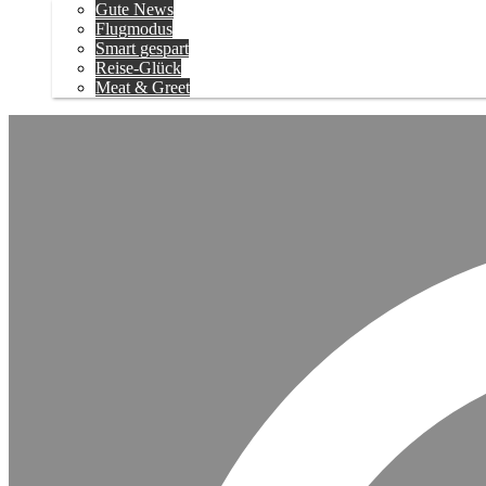
Gute News
Flugmodus
Smart gespart
Reise-Glück
Meat & Greet