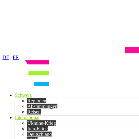
DE
|
FR
Schweiz
Regionen
Abstimmungen
Reisen
International
Ukraine-Krieg
Iran-Krieg
Deutschland