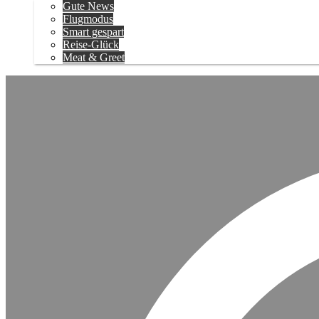
Gute News
Flugmodus
Smart gespart
Reise-Glück
Meat & Greet