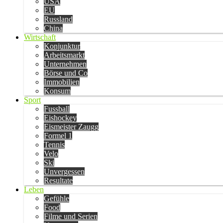
USA
EU
Russland
China
Wirtschaft
Konjunktur
Arbeitsmarkt
Unternehmen
Börse und Co
Immobilien
Konsum
Sport
Fussball
Eishockey
Eismeister Zaugg
Formel 1
Tennis
Velo
Ski
Unvergessen
Resultate
Leben
Gefühle
Food
Filme und Serien