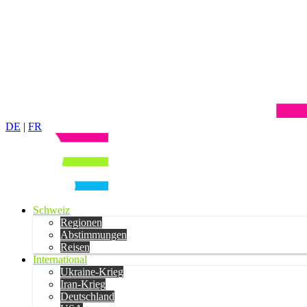
DE
|
FR
Schweiz
Regionen
Abstimmungen
Reisen
International
Ukraine-Krieg
Iran-Krieg
Deutschland