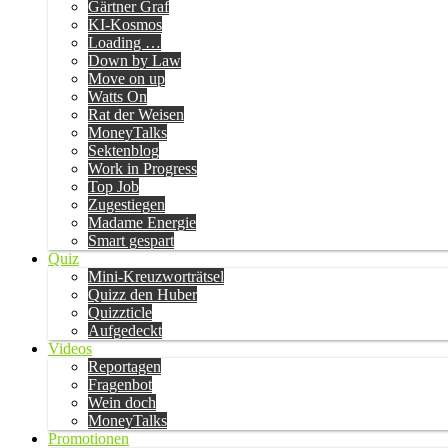
Gärtner Graf
KI-Kosmos
Loading …
Down by Law
Move on up
Watts On
Rat der Weisen
MoneyTalks
Sektenblog
Work in Progress
Top Job
Zugestiegen
Madame Energie
Smart gespart
Quiz
Mini-Kreuzworträtsel
Quizz den Huber
Quizzticle
Aufgedeckt
Videos
Reportagen
Fragenbot
Wein doch
MoneyTalks
Promotionen