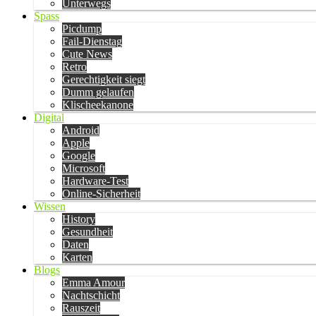
Unterwegs
Spass
Picdump
Fail-Dienstag
Cute News
Retro
Gerechtigkeit siegt
Dumm gelaufen
Klischeekanone
Digital
Android
Apple
Google
Microsoft
Hardware-Test
Online-Sicherheit
Wissen
History
Gesundheit
Daten
Karten
Blogs
Emma Amour
Nachtschicht
Rauszeit