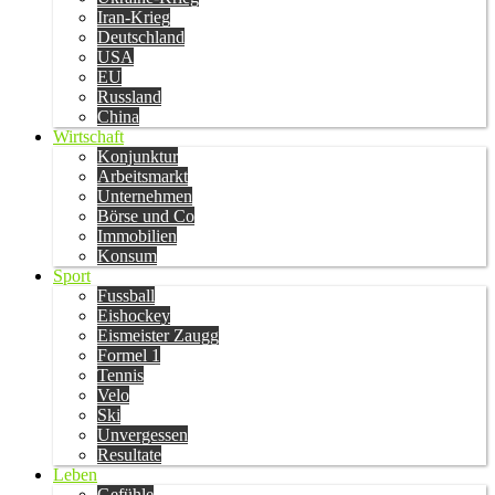
Iran-Krieg
Deutschland
USA
EU
Russland
China
Wirtschaft
Konjunktur
Arbeitsmarkt
Unternehmen
Börse und Co
Immobilien
Konsum
Sport
Fussball
Eishockey
Eismeister Zaugg
Formel 1
Tennis
Velo
Ski
Unvergessen
Resultate
Leben
Gefühle