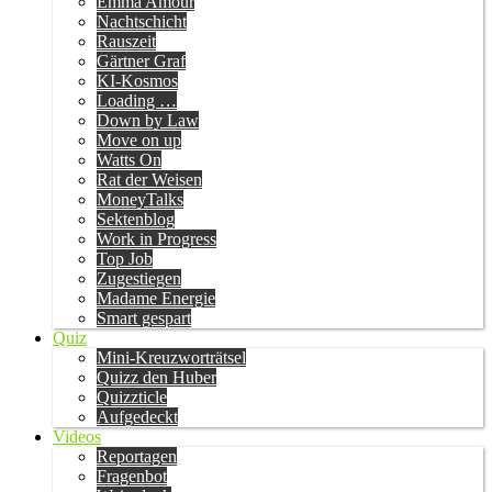
Emma Amour
Nachtschicht
Rauszeit
Gärtner Graf
KI-Kosmos
Loading …
Down by Law
Move on up
Watts On
Rat der Weisen
MoneyTalks
Sektenblog
Work in Progress
Top Job
Zugestiegen
Madame Energie
Smart gespart
Quiz
Mini-Kreuzworträtsel
Quizz den Huber
Quizzticle
Aufgedeckt
Videos
Reportagen
Fragenbot