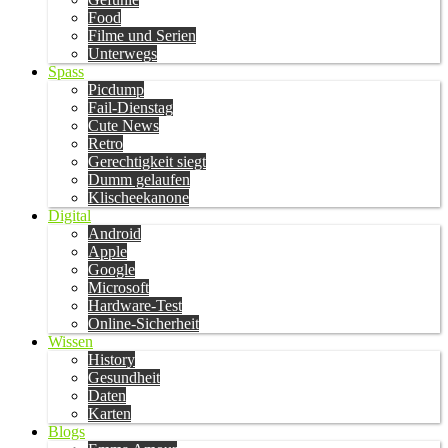
Food
Filme und Serien
Unterwegs
Spass
Picdump
Fail-Dienstag
Cute News
Retro
Gerechtigkeit siegt
Dumm gelaufen
Klischeekanone
Digital
Android
Apple
Google
Microsoft
Hardware-Test
Online-Sicherheit
Wissen
History
Gesundheit
Daten
Karten
Blogs