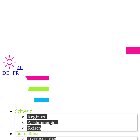
21°
DE
|
FR
Schweiz
Regionen
Abstimmungen
Reisen
International
Ukraine-Krieg