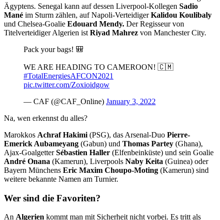
Ägyptens. Senegal kann auf dessen Liverpool-Kollegen
Sadio
Mané
im Sturm zählen, auf Napoli-Verteidiger
Kalidou Koulibaly
und Chelsea-Goalie
Edouard Mendy.
Der Regisseur von
Titelverteidiger Algerien ist
Riyad Mahrez
von Manchester City.
Pack your bags! 🎒
WE ARE HEADING TO CAMEROON! 🇨🇲
#TotalEnergiesAFCON2021
pic.twitter.com/Zoxioidgow
— CAF (@CAF_Online)
January 3, 2022
Na, wen erkennst du alles?
Marokkos
Achraf Hakimi
(PSG), das Arsenal-Duo
Pierre-
Emerick Aubameyang
(Gabun) und
Thomas Partey
(Ghana),
Ajax-Goalgetter
Sébastien Haller
(Elfenbeinküste) und sein Goalie
André Onana
(Kamerun), Liverpools
Naby Keita
(Guinea) oder
Bayern Münchens
Eric Maxim Choupo-Moting
(Kamerun) sind
weitere bekannte Namen am Turnier.
Wer sind die Favoriten?
An
Algerien
kommt man mit Sicherheit nicht vorbei. Es tritt als