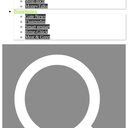
Wein doch
MoneyTalks
Promotionen
Gute News
Flugmodus
Smart gespart
Reise-Glück
Meat & Greet