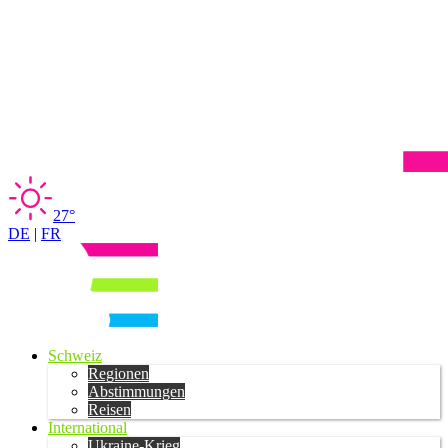
27°
DE
|
FR
Schweiz
Regionen
Abstimmungen
Reisen
International
Ukraine-Krieg