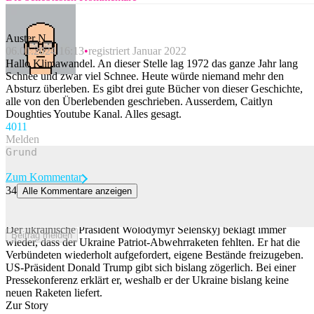
Auster N
06.01.2024 16:13
registriert Januar 2022
Hallo Klimawandel. An dieser Stelle lag 1972 das ganze Jahr lang
Schnee und zwar viel Schnee. Heute würde niemand mehr den
Absturz überleben. Es gibt drei gute Bücher von dieser Geschichte,
alle von den Überlebenden geschrieben. Ausserdem, Caitlyn
Doughties Youtube Kanal. Alles gesagt.
40
11
Melden
Zum Kommentar
34
Alle Kommentare anzeigen
Trump liefert der Ukraine keine Patriot-Raketen – und macht Joe
Biden dafür verantwortlich
Der ukrainische Präsident Wolodymyr Selenskyj beklagt immer
Beitrag melden
wieder, dass der Ukraine Patriot-Abwehrraketen fehlten. Er hat die
Verbündeten wiederholt aufgefordert, eigene Bestände freizugeben.
US-Präsident Donald Trump gibt sich bislang zögerlich. Bei einer
Pressekonferenz erklärt er, weshalb er der Ukraine bislang keine
neuen Raketen liefert.
Zur Story