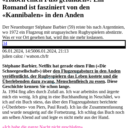
Romand ist fasziniert von den
«Kannibalen» in den Anden
Der Neuenburger Stéphane Barbier (59) reiste bis nach Argentinien,
wo 1972 ein Flugzeug mit uruguayischen Rugbyspielern abstürzte.
Was er vor Ort gesehen hat, wird ihn nie mehr loslassen.
34
06.01.2024, 14:50
06.01.2024, 21:13
julien caloz / watson.ch/fr
Stéphane Barbier, Netflix hat gerade einen Film («Die
Schneegesellschaft») über
den Flugzeugabsturz in den Anden
veröffentlicht, der Rugbyspielern das Leben kostete und die
Überlebenden dazu zwang, Menschenfleisch zu essen
. Diese
Geschichte kennen Sie schon lange.
Ja. 1994 fing alles durch Zufall an. Ich war arbeitslos und ärgerte
mich ein wenig. Ich ging in eine Buchhandlung in Neuchâtel, wo
ich auf ein Buch stiess, das über den Flugzeugabsturz berichtete
(«Überleben» von Piers, Paul Read). Ich las die Zusammenfassung
und wurde neugierig auf die Fortsetzung. Ich schlug das Buch noch
am selben Abend auf und legte es nicht mehr aus der Hand.
«Ich habe die ganze Nacht nicht geschlafen»