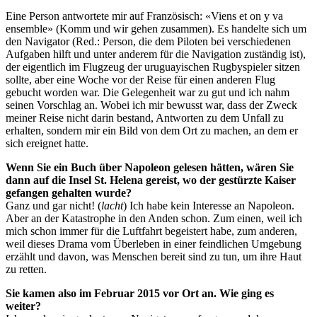
Eine Person antwortete mir auf Französisch: «Viens et on y va
ensemble» (Komm und wir gehen zusammen). Es handelte sich um
den Navigator (Red.: Person, die dem Piloten bei verschiedenen
Aufgaben hilft und unter anderem für die Navigation zuständig ist),
der eigentlich im Flugzeug der uruguayischen Rugbyspieler sitzen
sollte, aber eine Woche vor der Reise für einen anderen Flug
gebucht worden war. Die Gelegenheit war zu gut und ich nahm
seinen Vorschlag an. Wobei ich mir bewusst war, dass der Zweck
meiner Reise nicht darin bestand, Antworten zu dem Unfall zu
erhalten, sondern mir ein Bild von dem Ort zu machen, an dem er
sich ereignet hatte.
Wenn Sie ein Buch über Napoleon gelesen hätten, wären Sie
dann auf die Insel St. Helena gereist, wo der gestürzte Kaiser
gefangen gehalten wurde?
Ganz und gar nicht! (
lacht
) Ich habe kein Interesse an Napoleon.
Aber an der Katastrophe in den Anden schon. Zum einen, weil ich
mich schon immer für die Luftfahrt begeistert habe, zum anderen,
weil dieses Drama vom Überleben in einer feindlichen Umgebung
erzählt und davon, was Menschen bereit sind zu tun, um ihre Haut
zu retten.
Sie kamen also im Februar 2015 vor Ort an. Wie ging es
weiter?