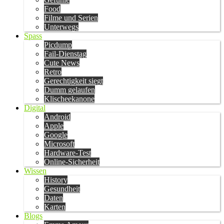
Food
Filme und Serien
Unterwegs
Spass
Picdump
Fail-Dienstag
Cute News
Retro
Gerechtigkeit siegt
Dumm gelaufen
Klischeekanone
Digital
Android
Apple
Google
Microsoft
Hardware-Test
Online-Sicherheit
Wissen
History
Gesundheit
Daten
Karten
Blogs