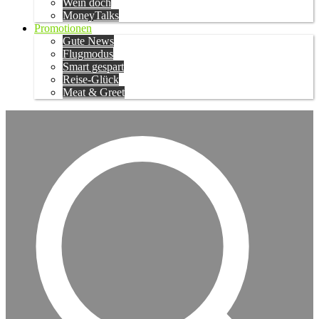
Wein doch
MoneyTalks
Promotionen
Gute News
Flugmodus
Smart gespart
Reise-Glück
Meat & Greet