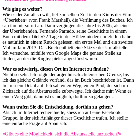
Wie ging es weiter?
Wie es der Zufall so will, lief zur selben Zeit in den Kinos der Film
«Überleben» (von Frank Marshall), die Verfilmung des Buches. Ich
sah ihn mir sofort an. Dann vergingen die Jahre bis 2006, als einer
der Überlebenden, Fernando Parrado, seine Geschichte in einem
Buch mit dem Titel «72 Tage in der Hölle» niederschrieb. Ich habe
es natürlich in einem Rutsch gelesen, ein erstes Mal und ein zweites
Mal im Jahr 2013. Das Buch enthielt eine Skizze der Unfallstelle.
Ich versuchte, mithilfe von Google Maps die genaue Stelle zu
finden, an der die Rugbyspieler abgestürzt waren.
War es schwierig, diesen Ort im Internet zu finden?
Nicht so sehr. Ich folgte der argentinisch-chilenischen Grenze, bis
ich das gleiche Gelände vorfand, das im Buch beschrieben ist. Dann
fiel mir ein Detail auf: Ich sah einen Weg, einen Pfad, der sich im
Zickzack auf die Absturzstelle zubewegte. Ich dachte mir: Wenn es
einen Weg gibt, dann ist es möglich, dorthin zu gelangen.
Wann trafen Sie die Entscheidung, dorthin zu gehen?
Als ich im Internet recherchierte, stiess ich auf eine Facebook-
Gruppe, in der sich Anhänger dieser Geschichte trafen. Ich stellte
eine einfache Frage auf Spanisch:
«Gibt es eine Möglichkeit, sich die Absturzstelle anzusehen?»