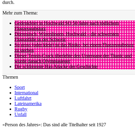
durch.
Mehr zum Thema:
Gedenkfeier in Hochwald SO 50 Jahre nach tödlichem
Flugzeugabsturz
Dürrenäsch, Würenlingen, Hochwald – die schwersten
Flugunfälle in der Schweiz
So gross (oder klein) ist das Risiko, bei einem Flugzeugabsturz
zu sterben
Dieser Tennis-Crack überlebte den Untergang der Titanic und
wurde danach Olympiasieger
Die schlimmste Hai-Attacke der Geschichte
Themen
Sport
International
Luftfahrt
Lateinamerika
Rugby
Unfall
«Person des Jahres»: Das sind alle Titelhalter seit 1927