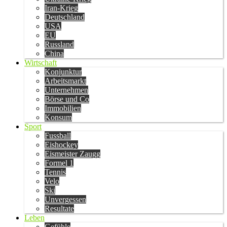
Iran-Krieg
Deutschland
USA
EU
Russland
China
Wirtschaft
Konjunktur
Arbeitsmarkt
Unternehmen
Börse und Co
Immobilien
Konsum
Sport
Fussball
Eishockey
Eismeister Zaugg
Formel 1
Tennis
Velo
Ski
Unvergessen
Resultate
Leben
Gefühle