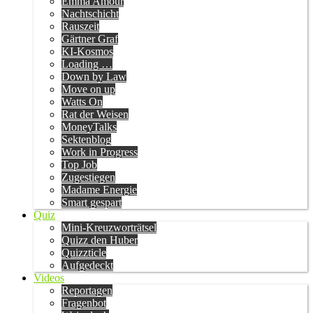
Emma Amour
Nachtschicht
Rauszeit
Gärtner Graf
KI-Kosmos
Loading …
Down by Law
Move on up
Watts On
Rat der Weisen
MoneyTalks
Sektenblog
Work in Progress
Top Job
Zugestiegen
Madame Energie
Smart gespart
Quiz
Mini-Kreuzworträtsel
Quizz den Huber
Quizzticle
Aufgedeckt
Videos
Reportagen
Fragenbot