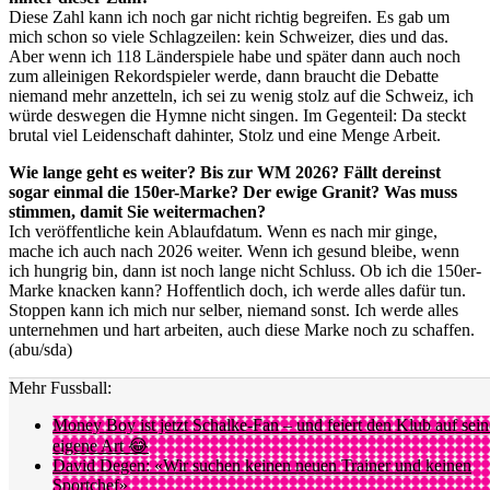
Diese Zahl kann ich noch gar nicht richtig begreifen. Es gab um
mich schon so viele Schlagzeilen: kein Schweizer, dies und das.
Aber wenn ich 118 Länderspiele habe und später dann auch noch
zum alleinigen Rekordspieler werde, dann braucht die Debatte
niemand mehr anzetteln, ich sei zu wenig stolz auf die Schweiz, ich
würde deswegen die Hymne nicht singen. Im Gegenteil: Da steckt
brutal viel Leidenschaft dahinter, Stolz und eine Menge Arbeit.
Wie lange geht es weiter? Bis zur WM 2026? Fällt dereinst
sogar einmal die 150er-Marke? Der ewige Granit? Was muss
stimmen, damit Sie weitermachen?
Ich veröffentliche kein Ablaufdatum. Wenn es nach mir ginge,
mache ich auch nach 2026 weiter. Wenn ich gesund bleibe, wenn
ich hungrig bin, dann ist noch lange nicht Schluss. Ob ich die 150er-
Marke knacken kann? Hoffentlich doch, ich werde alles dafür tun.
Stoppen kann ich mich nur selber, niemand sonst. Ich werde alles
unternehmen und hart arbeiten, auch diese Marke noch zu schaffen.
(abu/sda)
Mehr Fussball:
Money Boy ist jetzt Schalke-Fan – und feiert den Klub auf sein
eigene Art 😂
David Degen: «Wir suchen keinen neuen Trainer und keinen
Sportchef»