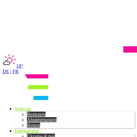
18°
DE
|
FR
Schweiz
Regionen
Abstimmungen
Reisen
International
Ukraine-Krieg