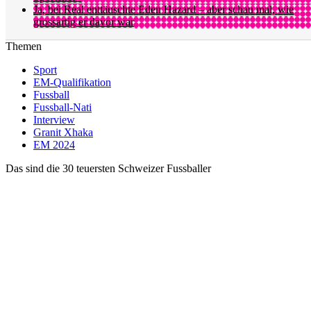
Ja, bei Real enttäuschte Eden Hazard – aber schau mal, wie
grossartig er davor war
Themen
Sport
EM-Qualifikation
Fussball
Fussball-Nati
Interview
Granit Xhaka
EM 2024
Das sind die 30 teuersten Schweizer Fussballer