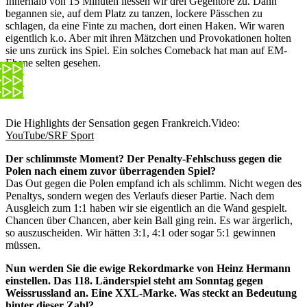
Innerhalb von 15 Minuten liessen wir drei Gegentore zu. Dann
begannen sie, auf dem Platz zu tanzen, lockere Pässchen zu
schlagen, da eine Finte zu machen, dort einen Haken. Wir waren
eigentlich k.o. Aber mit ihren Mätzchen und Provokationen holten
sie uns zurück ins Spiel. Ein solches Comeback hat man auf EM-
Ebene selten gesehen.
Die Highlights der Sensation gegen Frankreich.
Video:
YouTube/SRF Sport
Der schlimmste Moment? Der Penalty-Fehlschuss gegen die
Polen nach einem zuvor überragenden Spiel?
Das Out gegen die Polen empfand ich als schlimm. Nicht wegen des
Penaltys, sondern wegen des Verlaufs dieser Partie. Nach dem
Ausgleich zum 1:1 haben wir sie eigentlich an die Wand gespielt.
Chancen über Chancen, aber kein Ball ging rein. Es war ärgerlich,
so auszuscheiden. Wir hätten 3:1, 4:1 oder sogar 5:1 gewinnen
müssen.
Nun werden Sie die ewige Rekordmarke von Heinz Hermann
einstellen. Das 118. Länderspiel steht am Sonntag gegen
Weissrussland an. Eine XXL-Marke. Was steckt an Bedeutung
hinter dieser Zahl?