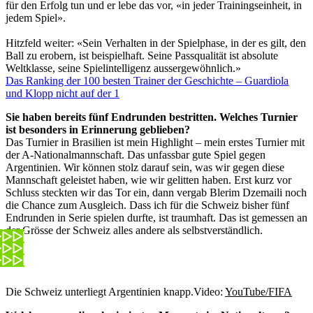
für den Erfolg tun und er lebe das vor, «in jeder Trainingseinheit, in
jedem Spiel».
Hitzfeld weiter: «Sein Verhalten in der Spielphase, in der es gilt, den
Ball zu erobern, ist beispielhaft. Seine Passqualität ist absolute
Weltklasse, seine Spielintelligenz aussergewöhnlich.»
Das Ranking der 100 besten Trainer der Geschichte – Guardiola
und Klopp nicht auf der 1
Sie haben bereits fünf Endrunden bestritten. Welches Turnier
ist besonders in Erinnerung geblieben?
Das Turnier in Brasilien ist mein Highlight – mein erstes Turnier mit
der A-Nationalmannschaft. Das unfassbar gute Spiel gegen
Argentinien. Wir können stolz darauf sein, was wir gegen diese
Mannschaft geleistet haben, wie wir gelitten haben. Erst kurz vor
Schluss steckten wir das Tor ein, dann vergab Blerim Dzemaili noch
die Chance zum Ausgleich. Dass ich für die Schweiz bisher fünf
Endrunden in Serie spielen durfte, ist traumhaft. Das ist gemessen an
der Grösse der Schweiz alles andere als selbstverständlich.
Die Schweiz unterliegt Argentinien knapp.
Video:
YouTube/FIFA