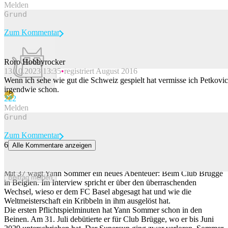
Melden
Zum Kommentar
Roro Hobbyrocker
13.10.2023 13:35
registriert August 2016
Beitrag melden
Wenn ich sehe wie gut die Schweiz gespielt hat vermisse ich Petkovic
irgendwie schon.
22
2
Melden
Zum Kommentar
6
Alle Kommentare anzeigen
Was Yann Sommer über den heutigen FC Basel denkt und wie
Brügge ihn überzeugte
Mit 37 wagt Yann Sommer ein neues Abenteuer: Beim Club Brügge
Beitrag melden
in Belgien. Im Interview spricht er über den überraschenden
Wechsel, wieso er dem FC Basel abgesagt hat und wie die
Weltmeisterschaft ein Kribbeln in ihm ausgelöst hat.
Die ersten Pflichtspielminuten hat Yann Sommer schon in den
Beinen. Am 31. Juli debütierte er für Club Brügge, wo er bis Juni