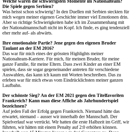
Welche waren die schwierigsten Momente im Nationalteam?
Die Spiele gegen Serbien?
Was heisst schon schwierig? In den Duellen mit Serbien steckten für
mich wegen meiner eigenen Geschichte immer viel Emotionen drin.
Aber so richtige Schwierigkeiten habe ich im Zusammenhang mit
der Nationalmannschaft nicht im Kopf. Ich finde, es ging tendenziell
eher mehr auf- als abwärts.
Ihre emotionalste Partie? Jene gegen den eigenen Bruder
Taulant an der EM 2016?
Das war für mich eines der grössten Highlights meiner
Nationalteam-Karriere. Für mich, für meinen Bruder, für meine
ganze Familie, für meine Eltern. Dass zwei Kinder an einer EM
spielen, dass sie sogar gegeneinander antreten für verschiedene
Auswahlen, das kann ich kaum mit Worten beschreiben. Das zu
erleben war für mich etwas vom Eindrücklichsten meiner ganzen
Laufbahn.
Der schönste Sieg? An der EM 2021 gegen den Titelfavoriten
Frankreich? Kann man diese Affiche als Jahrhundertspiel
bezeichnen?
Auf jeden Fall der Erfolg gegen Frankreich. Niemand hätte das
erwartet, niemand – ausser wir innerhalb der Mannschaft. Der
Spielverlauf war verrückt. Wir hatten die erste Halbzeit im Griff, wir
führten, wir hätten mit einem Penalty auf 2:0 erhöhen können.