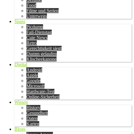
Food
Filme und Serien
Unterwegs
Spass
Picdump
Fail-Dienstag
Cute News
Retro
Gerechtigkeit siegt
Dumm gelaufen
Klischeekanone
Digital
Android
Apple
Google
Microsoft
Hardware-Test
Online-Sicherheit
Wissen
History
Gesundheit
Daten
Karten
Blogs