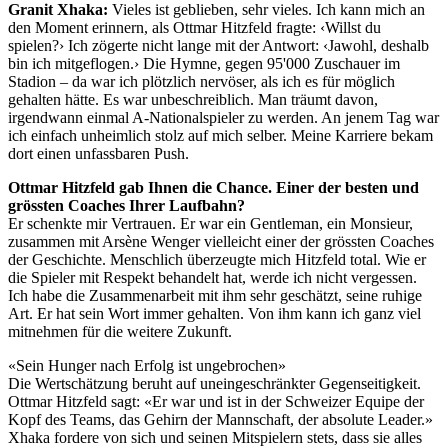
Granit Xhaka:
Vieles ist geblieben, sehr vieles. Ich kann mich an
den Moment erinnern, als Ottmar Hitzfeld fragte: ‹Willst du
spielen?› Ich zögerte nicht lange mit der Antwort: ‹Jawohl, deshalb
bin ich mitgeflogen.› Die Hymne, gegen 95'000 Zuschauer im
Stadion – da war ich plötzlich nervöser, als ich es für möglich
gehalten hätte. Es war unbeschreiblich. Man träumt davon,
irgendwann einmal A-Nationalspieler zu werden. An jenem Tag war
ich einfach unheimlich stolz auf mich selber. Meine Karriere bekam
dort einen unfassbaren Push.
Ottmar Hitzfeld gab Ihnen die Chance. Einer der besten und
grössten Coaches Ihrer Laufbahn?
Er schenkte mir Vertrauen. Er war ein Gentleman, ein Monsieur,
zusammen mit Arsène Wenger vielleicht einer der grössten Coaches
der Geschichte. Menschlich überzeugte mich Hitzfeld total. Wie er
die Spieler mit Respekt behandelt hat, werde ich nicht vergessen.
Ich habe die Zusammenarbeit mit ihm sehr geschätzt, seine ruhige
Art. Er hat sein Wort immer gehalten. Von ihm kann ich ganz viel
mitnehmen für die weitere Zukunft.
«Sein Hunger nach Erfolg ist ungebrochen»
Die Wertschätzung beruht auf uneingeschränkter Gegenseitigkeit.
Ottmar Hitzfeld sagt: «Er war und ist in der Schweizer Equipe der
Kopf des Teams, das Gehirn der Mannschaft, der absolute Leader.»
Xhaka fordere von sich und seinen Mitspielern stets, dass sie alles