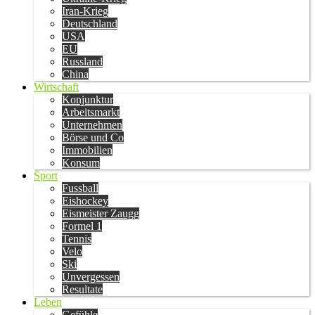
Iran-Krieg
Deutschland
USA
EU
Russland
China
Wirtschaft
Konjunktur
Arbeitsmarkt
Unternehmen
Börse und Co
Immobilien
Konsum
Sport
Fussball
Eishockey
Eismeister Zaugg
Formel 1
Tennis
Velo
Ski
Unvergessen
Resultate
Leben
Gefühle