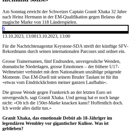
Am Sonntag erreicht der Schweizer Captain Granit Xhaka 32 Jahre
nach Heinz Hermann in der EM-Qualifikation gegen Belarus die
magische Marke von 118 Länderspielen.
6
13.10.2023, 13:00
13.10.2023, 13:00
Für die Nachrichtenagentur Keystone-SDA streift der künftige SFV-
Rekordmann durch seinen internationalen Parcours und ordnet ein.
Grosse Trainernamen, fünf Endrunden, unvergessliche Wenden,
dramatische Niederlagen, grosse Emotionen – der frühere U17-
Weltmeister verbindet mit dem Nationalteam unzählige prägende
Momente. Das EM-Duell mit seinem Bruder Taulant ist für ihn
«etwas vom Eindrücklichsten meiner ganzen Laufbahn».
Die grosse Wende gegen Frankreich an der letzten Euro sei
unvergesslich, sagt Granit Xhaka. Und genug hat er noch lange
nicht: «Ob ich die 150er-Marke knacken kann? Hoffentlich doch.
Ich werde alles dafür tun.»
Granit Xhaka, das emotionale Debüt als 18-Jähriger im
legendären Wembley vor gigantischer Kulisse. Was ist
geblieben?