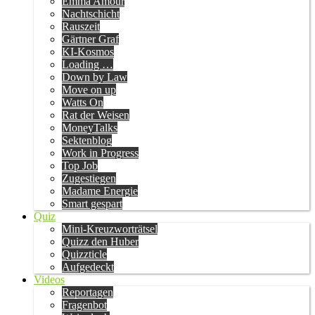
Emma Amour
Nachtschicht
Rauszeit
Gärtner Graf
KI-Kosmos
Loading …
Down by Law
Move on up
Watts On
Rat der Weisen
MoneyTalks
Sektenblog
Work in Progress
Top Job
Zugestiegen
Madame Energie
Smart gespart
Quiz
Mini-Kreuzworträtsel
Quizz den Huber
Quizzticle
Aufgedeckt
Videos
Reportagen
Fragenbot