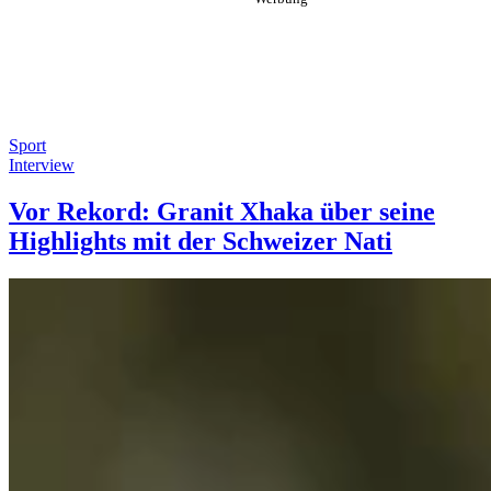
Sport
Interview
Vor Rekord: Granit Xhaka über seine
Highlights mit der Schweizer Nati