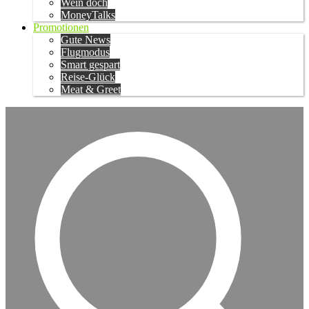
Wein doch
MoneyTalks
Promotionen
Gute News
Flugmodus
Smart gespart
Reise-Glück
Meat & Greet