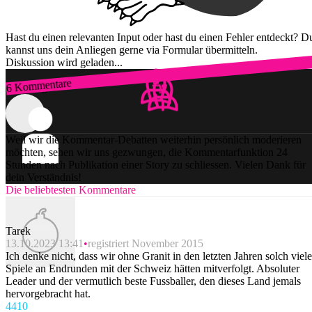
Hast du einen relevanten Input oder hast du einen Fehler entdeckt? D
kannst uns dein Anliegen gerne via Formular übermitteln.
Diskussion wird geladen...
6 Kommentare
Zum Login
Weil wir die Kommentar-Debatten weiterhin persönlich moderieren
möchten, sehen wir uns gezwungen, die Kommentarfunktion 24
Stunden nach Publikation einer Story zu schliessen. Vielen Dank für
dein Verständnis!
Die beliebtesten Kommentare
Tarek
13.10.2023 13:41
registriert November 2015
Ich denke nicht, dass wir ohne Granit in den letzten Jahren solch viele
Spiele an Endrunden mit der Schweiz hätten mitverfolgt. Absoluter
Leader und der vermutlich beste Fussballer, den dieses Land jemals
hervorgebracht hat.
44
10