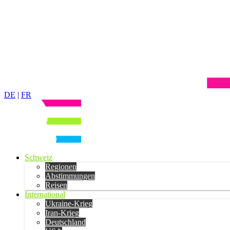
DE
|
FR
Schweiz
Regionen
Abstimmungen
Reisen
International
Ukraine-Krieg
Iran-Krieg
Deutschland