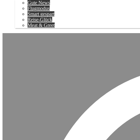
Gute News
Flugmodus
Smart gespart
Reise-Glück
Meat & Greet