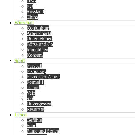
USA
EU
Russland
China
Wirtschaft
Konjunktur
Arbeitsmarkt
Unternehmen
Börse und Co
Immobilien
Konsum
Sport
Fussball
Eishockey
Eismeister Zaugg
Formel 1
Tennis
Velo
Ski
Unvergessen
Resultate
Leben
Gefühle
Food
Filme und Serien