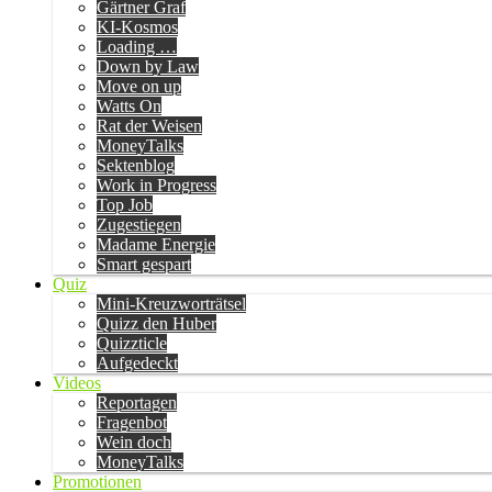
Gärtner Graf
KI-Kosmos
Loading …
Down by Law
Move on up
Watts On
Rat der Weisen
MoneyTalks
Sektenblog
Work in Progress
Top Job
Zugestiegen
Madame Energie
Smart gespart
Quiz
Mini-Kreuzworträtsel
Quizz den Huber
Quizzticle
Aufgedeckt
Videos
Reportagen
Fragenbot
Wein doch
MoneyTalks
Promotionen