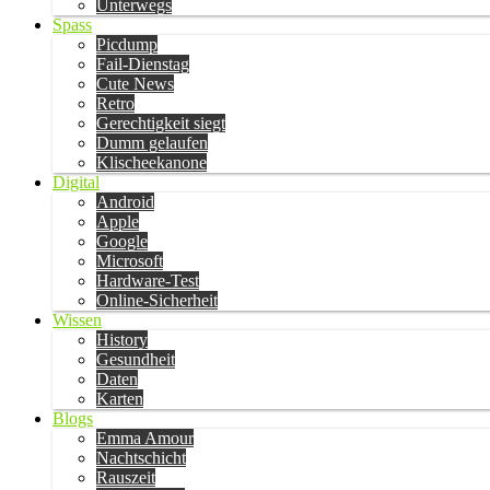
Unterwegs
Spass
Picdump
Fail-Dienstag
Cute News
Retro
Gerechtigkeit siegt
Dumm gelaufen
Klischeekanone
Digital
Android
Apple
Google
Microsoft
Hardware-Test
Online-Sicherheit
Wissen
History
Gesundheit
Daten
Karten
Blogs
Emma Amour
Nachtschicht
Rauszeit