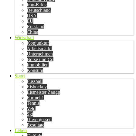
Iran-Krieg
Deutschland
USA
EU
Russland
China
Wirtschaft
Konjunktur
Arbeitsmarkt
Unternehmen
Börse und Co
Immobilien
Konsum
Sport
Fussball
Eishockey
Eismeister Zaugg
Formel 1
Tennis
Velo
Ski
Unvergessen
Resultate
Leben
Gefühle