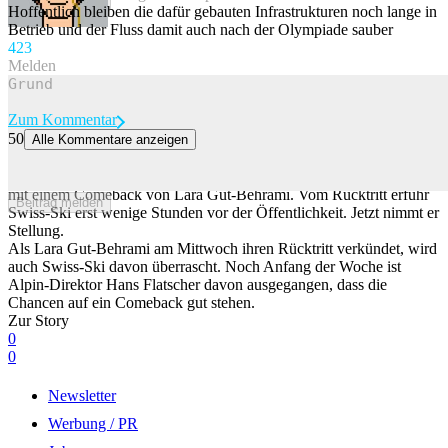
Beitrag melden
Hoffentlich bleiben die dafür gebauten Infrastrukturen noch lange in
Betrieb und der Fluss damit auch nach der Olympiade sauber
42
3
Melden
Zum Kommentar
50
Alle Kommentare anzeigen
Darum wusste Swiss-Ski nichts von Gut-Behramis Rücktritt
Noch Anfang der Woche rechnete Alpin-Direktor Hans Flatscher
mit einem Comeback von Lara Gut-Behrami. Vom Rücktritt erfuhr
Beitrag melden
Swiss-Ski erst wenige Stunden vor der Öffentlichkeit. Jetzt nimmt er
Stellung.
Als Lara Gut-Behrami am Mittwoch ihren Rücktritt verkündet, wird
auch Swiss-Ski davon überrascht. Noch Anfang der Woche ist
Alpin-Direktor Hans Flatscher davon ausgegangen, dass die
Chancen auf ein Comeback gut stehen.
Zur Story
0
0
Newsletter
Werbung / PR