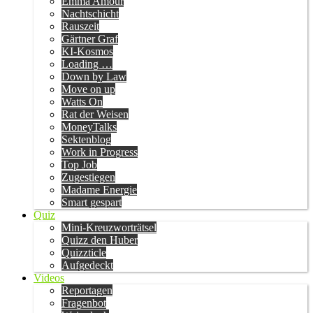
Emma Amour
Nachtschicht
Rauszeit
Gärtner Graf
KI-Kosmos
Loading …
Down by Law
Move on up
Watts On
Rat der Weisen
MoneyTalks
Sektenblog
Work in Progress
Top Job
Zugestiegen
Madame Energie
Smart gespart
Quiz
Mini-Kreuzworträtsel
Quizz den Huber
Quizzticle
Aufgedeckt
Videos
Reportagen
Fragenbot