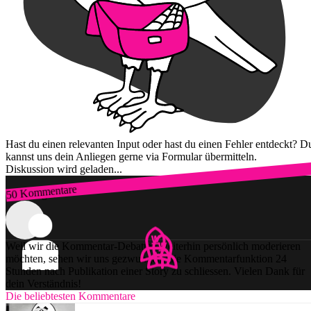
Hast du einen relevanten Input oder hast du einen Fehler entdeckt? D
kannst uns dein Anliegen gerne via Formular übermitteln.
Diskussion wird geladen...
50 Kommentare
Zum Login
Weil wir die Kommentar-Debatten weiterhin persönlich moderieren
möchten, sehen wir uns gezwungen, die Kommentarfunktion 24
Stunden nach Publikation einer Story zu schliessen. Vielen Dank für
dein Verständnis!
Die beliebtesten Kommentare