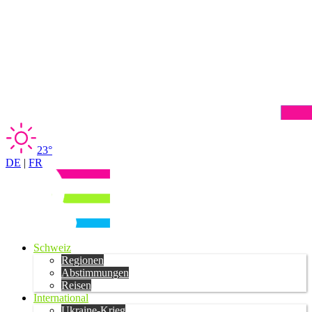
23°
DE
|
FR
Schweiz
Regionen
Abstimmungen
Reisen
International
Ukraine-Krieg