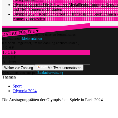
Olympia-Schock: Die Schweizer Medaillenhoffnungen Reusse
und Neff können nicht starten
Olympia 2024: Kopftuchverbot für französische Sportlerinnen 
Amnesty protestiert
DANKE FÜR DIE ♥
Würdest du gerne watson und unseren Journalismus
unterstützen?
Mehr erfahren
(Du wirst umgeleitet, um die Zahlung abzuschliessen.)
5 CHF
15 CHF
25 CHF
Anderer
Weiter zur Zahlung
Mit Twint unterstützen
Oder unterstütze uns per
Banküberweisung
.
Themen
Sport
Olympia 2024
Die Austragungstätten der Olympischen Spiele in Paris 2024