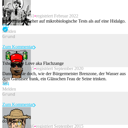
Skunk42
17.07.2024 13:51
registriert Februar 2022
Ich vertraue da eher auf mikrobiologische Tests als auf eine Hidalgo.
73
2
Melden
Zum Kommentar
Tsherish De Love aka Flachzange
17.07.2024 13:15
registriert September 2020
Beitrag melden
Dann soll sie doch, wie der Bürgermeister Brenzone, der Wasser aus
dem Gardasee trank, ein Glässchen l'eau de Seine trinken.
48
4
Melden
Zum Kommentar
dollendeckel
17.07.2024 13:16
registriert September 2015