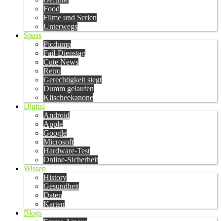
Food
Filme und Serien
Unterwegs
Spass
Picdump
Fail-Dienstag
Cute News
Retro
Gerechtigkeit siegt
Dumm gelaufen
Klischeekanone
Digital
Android
Apple
Google
Microsoft
Hardware-Test
Online-Sicherheit
Wissen
History
Gesundheit
Daten
Karten
Blogs