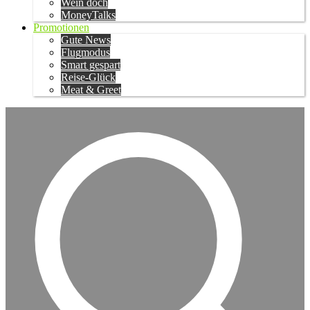
Wein doch
MoneyTalks
Promotionen
Gute News
Flugmodus
Smart gespart
Reise-Glück
Meat & Greet