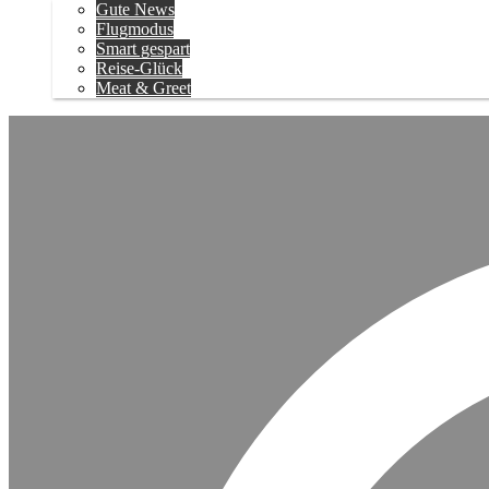
Gute News
Flugmodus
Smart gespart
Reise-Glück
Meat & Greet