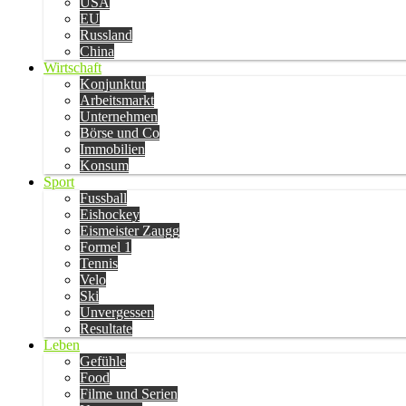
USA
EU
Russland
China
Wirtschaft
Konjunktur
Arbeitsmarkt
Unternehmen
Börse und Co
Immobilien
Konsum
Sport
Fussball
Eishockey
Eismeister Zaugg
Formel 1
Tennis
Velo
Ski
Unvergessen
Resultate
Leben
Gefühle
Food
Filme und Serien