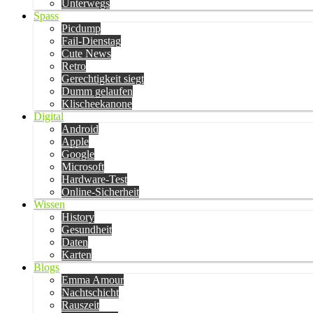
Unterwegs
Spass
Picdump
Fail-Dienstag
Cute News
Retro
Gerechtigkeit siegt
Dumm gelaufen
Klischeekanone
Digital
Android
Apple
Google
Microsoft
Hardware-Test
Online-Sicherheit
Wissen
History
Gesundheit
Daten
Karten
Blogs
Emma Amour
Nachtschicht
Rauszeit