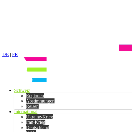
DE
|
FR
Schweiz
Regionen
Abstimmungen
Reisen
International
Ukraine-Krieg
Iran-Krieg
Deutschland