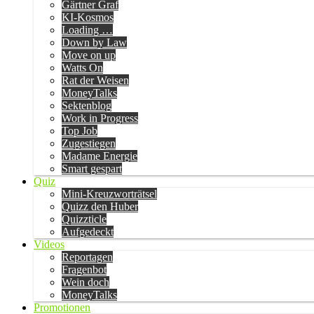
Gärtner Graf
KI-Kosmos
Loading …
Down by Law
Move on up
Watts On
Rat der Weisen
MoneyTalks
Sektenblog
Work in Progress
Top Job
Zugestiegen
Madame Energie
Smart gespart
Quiz
Mini-Kreuzworträtsel
Quizz den Huber
Quizzticle
Aufgedeckt
Videos
Reportagen
Fragenbot
Wein doch
MoneyTalks
Promotionen