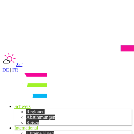
22°
DE
|
FR
Schweiz
Regionen
Abstimmungen
Reisen
International
Ukraine-Krieg