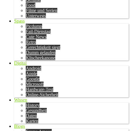
Food
Filme und Serien
Unterwegs
Spass
Picdump
Fail-Dienstag
Cute News
Retro
Gerechtigkeit siegt
Dumm gelaufen
Klischeekanone
Digital
Android
Apple
Google
Microsoft
Hardware-Test
Online-Sicherheit
Wissen
History
Gesundheit
Daten
Karten
Blogs