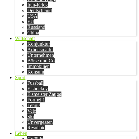
Iran-Krieg
Deutschland
USA
EU
Russland
China
Wirtschaft
Konjunktur
Arbeitsmarkt
Unternehmen
Börse und Co
Immobilien
Konsum
Sport
Fussball
Eishockey
Eismeister Zaugg
Formel 1
Tennis
Velo
Ski
Unvergessen
Resultate
Leben
Gefühle