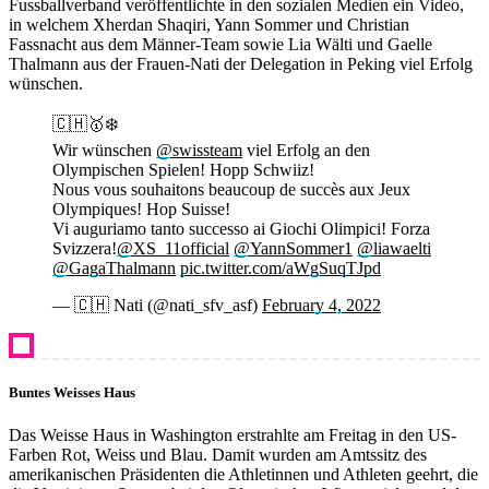
Fussballverband veröffentlichte in den sozialen Medien ein Video,
in welchem Xherdan Shaqiri, Yann Sommer und Christian
Fassnacht aus dem Männer-Team sowie Lia Wälti und Gaelle
Thalmann aus der Frauen-Nati der Delegation in Peking viel Erfolg
wünschen.
🇨🇭🥇❄️
Wir wünschen
@swissteam
viel Erfolg an den
Olympischen Spielen! Hopp Schwiiz!
Nous vous souhaitons beaucoup de succès aux Jeux
Olympiques! Hop Suisse!
Vi auguriamo tanto successo ai Giochi Olimpici! Forza
Svizzera!
@XS_11official
@YannSommer1
@liawaelti
@GagaThalmann
pic.twitter.com/aWgSuqTJpd
— 🇨🇭 Nati (@nati_sfv_asf)
February 4, 2022
Buntes Weisses Haus
Das Weisse Haus in Washington erstrahlte am Freitag in den US-
Farben Rot, Weiss und Blau. Damit wurden am Amtssitz des
amerikanischen Präsidenten die Athletinnen und Athleten geehrt, die