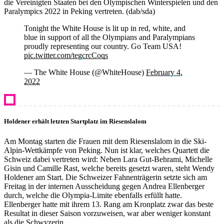
die Vereinigten Staaten bei den Olympischen Winterspielen und den
Paralympics 2022 in Peking vertreten. (dab/sda)
Tonight the White House is lit up in red, white, and
blue in support of all the Olympians and Paralympians
proudly representing our country. Go Team USA!
pic.twitter.com/tegcrcCoqs
— The White House (@WhiteHouse)
February 4,
2022
Holdener erhält letzten Startplatz im Riesenslalom
Am Montag starten die Frauen mit dem Riesenslalom in die Ski-
Alpin-Wettkämpfe von Peking. Nun ist klar, welches Quartett die
Schweiz dabei vertreten wird: Neben Lara Gut-Behrami, Michelle
Gisin und Camille Rast, welche bereits gesetzt waren, steht Wendy
Holdener am Start. Die Schweizer Fahnenträgerin setzte sich am
Freitag in der internen Ausscheidung gegen Andrea Ellenberger
durch, welche die Olympia-Limite ebenfalls erfüllt hatte.
Ellenberger hatte mit ihrem 13. Rang am Kronplatz zwar das beste
Resultat in dieser Saison vorzuweisen, war aber weniger konstant
als die Schwyzerin.