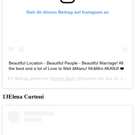
Sieh dir diesen Beitrag auf Instagram an
Beautiful Location - Beautiful People - Beautiful Marriage! All
the best and a lot of Love to Meli &Manu! Mr&Mrs AKANJI ❤️
Ein Beitrag geteilt von
Roman Bürki
(@rbuerki) am
Jun 24, 2019 um 1:03 PDT
Elena Curtoni