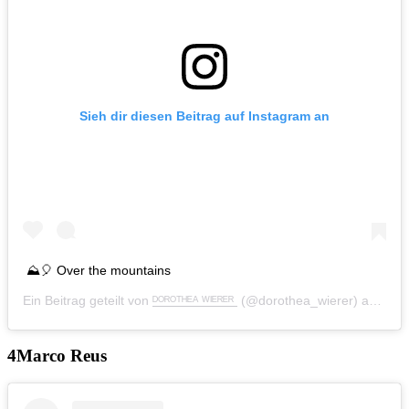
Sieh dir diesen Beitrag auf Instagram an
⛰🎈 Over the mountains
Ein Beitrag geteilt von
ᴰᴼᴿᴼᵀᴴᴱᴬ ᵂᴵᴱᴿᴱᴿ ️️
(@dorothea_wierer) am
Jun
Marco Reus