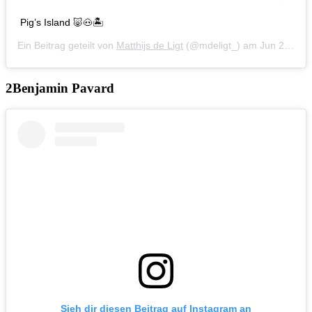
Pig’s Island 🐷🐽🏝
Ein Beitrag geteilt von
Matthijs de Ligt
(@mdeligt_) am
Jun 24, 2019 um 3:48 PDT
Benjamin Pavard
Sieh dir diesen Beitrag auf Instagram an