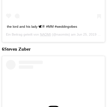
the lord and his lady 🕊🥂 #MM #weddingvibes
Ein Beitrag geteilt von
NAOMI
(@naomiiis) am
Jun 25, 2019 um 12:56 PDT
Steven Zuber