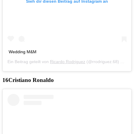
Sieh dir diesen Beitrag auf Instagram an
Wedding M&M
Ein Beitrag geteilt von
Ricardo Rodriguez
(@rrodriguez.68) am
Jun
Cristiano Ronaldo