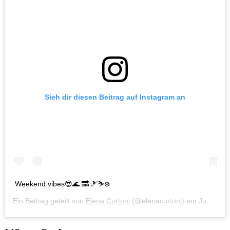
Sieh dir diesen Beitrag auf Instagram an
Weekend vibes😎🌊 🔜 🎿⛷❄️
Ein Beitrag geteilt von
Elena Curtoni
(@elenacurtoni) am
Jun 24, 2019 um 4:03 PDT