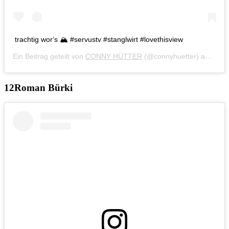
trachtig wor‘s 🏔 #servustv #stanglwirt #lovethisview
Ein Beitrag geteilt von
CONNY HÜTTER
(@connyhuetter) am
Jun 
Roman Bürki