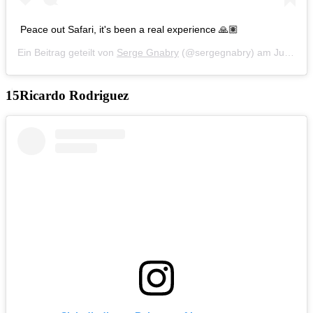
Peace out Safari, it's been a real experience 🙏🏽
Ein Beitrag geteilt von
Serge Gnabry
(@sergegnabry) am
Jun 24, 2019 um 9:55 PDT
Ricardo Rodriguez