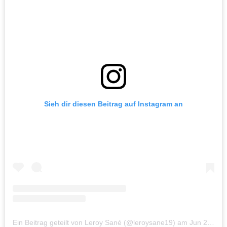
Sieh dir diesen Beitrag auf Instagram an
Ein Beitrag geteilt von Leroy Sané (@leroysane19)
am
Jun 24, 2019 um 10:49 PDT