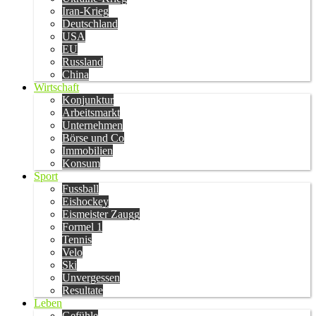
Iran-Krieg
Deutschland
USA
EU
Russland
China
Wirtschaft
Konjunktur
Arbeitsmarkt
Unternehmen
Börse und Co
Immobilien
Konsum
Sport
Fussball
Eishockey
Eismeister Zaugg
Formel 1
Tennis
Velo
Ski
Unvergessen
Resultate
Leben
Gefühle