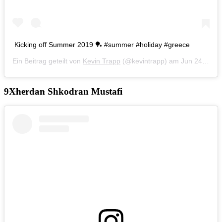
Kicking off Summer 2019 🏓 #summer #holiday #greece
Ein Beitrag geteilt von
Kevin Trapp
(@kevintrapp) am
Jun 24, 2019 um 6:35 PDT
Xherdan
Shkodran Mustafi