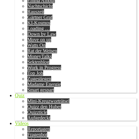
Emma Amour
Nachtschicht
Rauszeit
Gärtner Graf
KI-Kosmos
Loading …
Down by Law
Move on up
Watts On
Rat der Weisen
MoneyTalks
Sektenblog
Work in Progress
Top Job
Zugestiegen
Madame Energie
Smart gespart
Quiz
Mini-Kreuzworträtsel
Quizz den Huber
Quizzticle
Aufgedeckt
Videos
Reportagen
Fragenbot