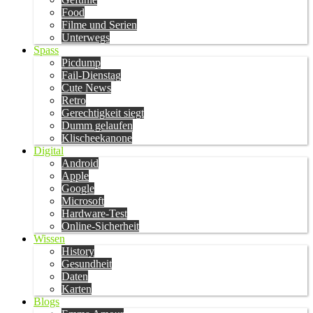
Food
Filme und Serien
Unterwegs
Spass
Picdump
Fail-Dienstag
Cute News
Retro
Gerechtigkeit siegt
Dumm gelaufen
Klischeekanone
Digital
Android
Apple
Google
Microsoft
Hardware-Test
Online-Sicherheit
Wissen
History
Gesundheit
Daten
Karten
Blogs