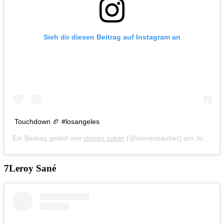
Sieh dir diesen Beitrag auf Instagram an
Touchdown 🏈 #losangeles
Ein Beitrag geteilt von
steven zuber
(@stevenzauber) am
Jun 22, 2019 um 9:37 PDT
Leroy Sané