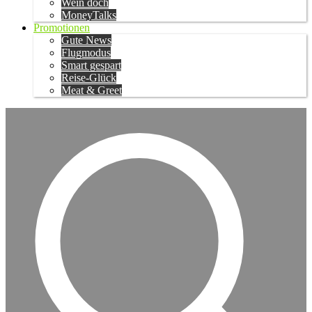
Wein doch
MoneyTalks
Promotionen
Gute News
Flugmodus
Smart gespart
Reise-Glück
Meat & Greet