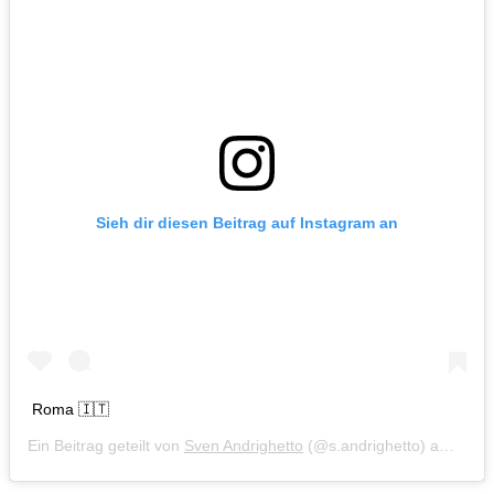
Sieh dir diesen Beitrag auf Instagram an
Roma 🇮🇹
Ein Beitrag geteilt von
Sven Andrighetto
(@s.andrighetto) am
Jun 