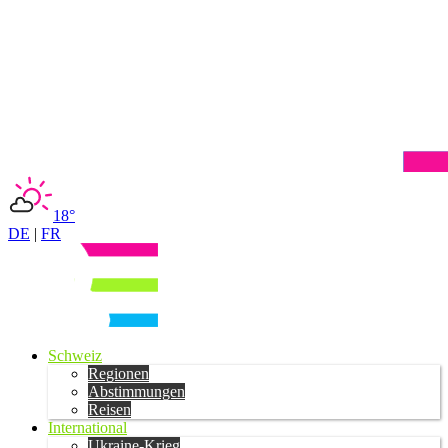
18°
DE
|
FR
Schweiz
Regionen
Abstimmungen
Reisen
International
Ukraine-Krieg