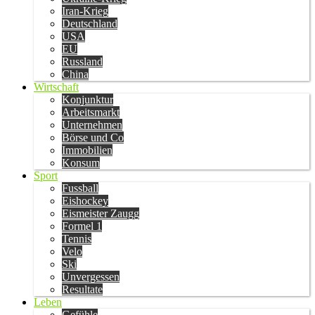
Iran-Krieg
Deutschland
USA
EU
Russland
China
Wirtschaft
Konjunktur
Arbeitsmarkt
Unternehmen
Börse und Co
Immobilien
Konsum
Sport
Fussball
Eishockey
Eismeister Zaugg
Formel 1
Tennis
Velo
Ski
Unvergessen
Resultate
Leben
Gefühle