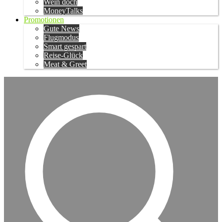
Wein doch
MoneyTalks
Promotionen
Gute News
Flugmodus
Smart gespart
Reise-Glück
Meat & Greet