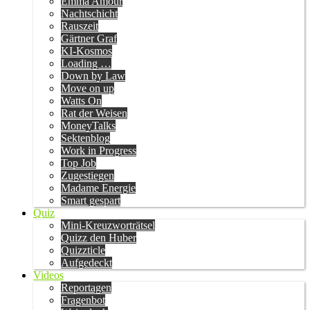
Emma Amour
Nachtschicht
Rauszeit
Gärtner Graf
KI-Kosmos
Loading …
Down by Law
Move on up
Watts On
Rat der Weisen
MoneyTalks
Sektenblog
Work in Progress
Top Job
Zugestiegen
Madame Energie
Smart gespart
Quiz
Mini-Kreuzworträtsel
Quizz den Huber
Quizzticle
Aufgedeckt
Videos
Reportagen
Fragenbot