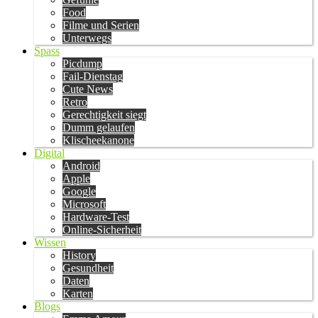
Food
Filme und Serien
Unterwegs
Spass
Picdump
Fail-Dienstag
Cute News
Retro
Gerechtigkeit siegt
Dumm gelaufen
Klischeekanone
Digital
Android
Apple
Google
Microsoft
Hardware-Test
Online-Sicherheit
Wissen
History
Gesundheit
Daten
Karten
Blogs