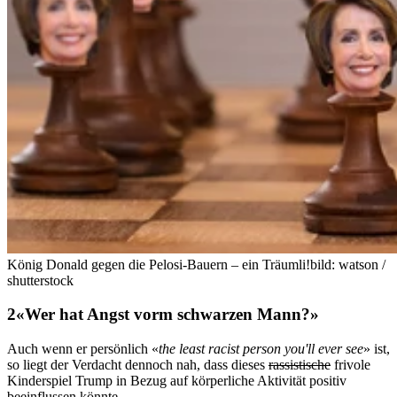
König Donald gegen die Pelosi-Bauern – ein Träumli!
bild: watson /
shutterstock
«Wer hat Angst vorm schwarzen Mann?»
Auch wenn er persönlich «
the least racist person you'll ever see
» ist,
so liegt der Verdacht dennoch nah, dass dieses
rassistische
frivole
Kinderspiel Trump in Bezug auf körperliche Aktivität positiv
beeinflussen könnte.