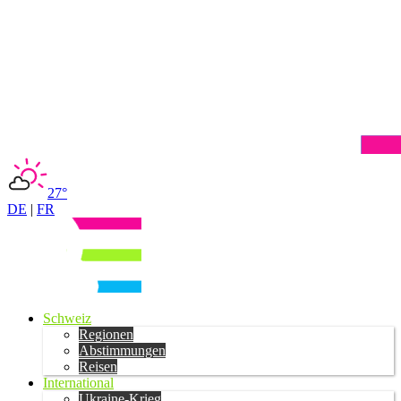
27°
DE
|
FR
Schweiz
Regionen
Abstimmungen
Reisen
International
Ukraine-Krieg