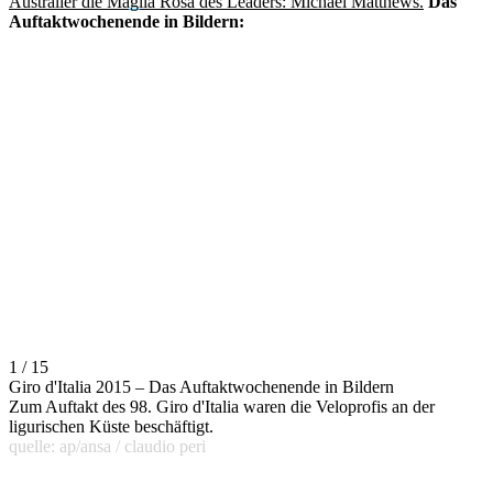
Australier die Maglia Rosa des Leaders: Michael Matthews.
Das
Auftaktwochenende in Bildern:
1 / 15
Giro d'Italia 2015 – Das Auftaktwochenende in Bildern
Zum Auftakt des 98. Giro d'Italia waren die Veloprofis an der
ligurischen Küste beschäftigt.
quelle: ap/ansa / claudio peri