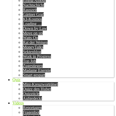
Emma Amour
Nachtschicht
Rauszeit
Gärtner Graf
KI-Kosmos
Loading …
Down by Law
Move on up
Watts On
Rat der Weisen
MoneyTalks
Sektenblog
Work in Progress
Top Job
Zugestiegen
Madame Energie
Smart gespart
Quiz
Mini-Kreuzworträtsel
Quizz den Huber
Quizzticle
Aufgedeckt
Videos
Reportagen
Fragenbot