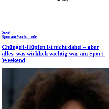
Sport
Sport am Wochenende
Chüngeli-Hüpfen ist nicht dabei – aber
alles, was wirklich wichtig war am Sport-
Weekend