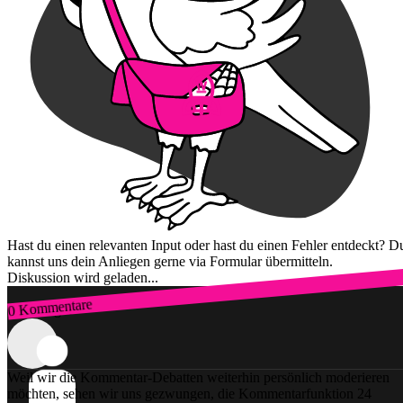
Hast du einen relevanten Input oder hast du einen Fehler entdeckt? D
kannst uns dein Anliegen gerne via Formular übermitteln.
Diskussion wird geladen...
0 Kommentare
Zum Login
Weil wir die Kommentar-Debatten weiterhin persönlich moderieren
möchten, sehen wir uns gezwungen, die Kommentarfunktion 24