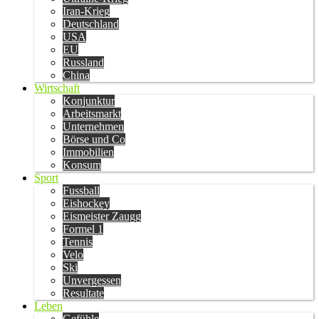
Iran-Krieg
Deutschland
USA
EU
Russland
China
Wirtschaft
Konjunktur
Arbeitsmarkt
Unternehmen
Börse und Co
Immobilien
Konsum
Sport
Fussball
Eishockey
Eismeister Zaugg
Formel 1
Tennis
Velo
Ski
Unvergessen
Resultate
Leben
Gefühle