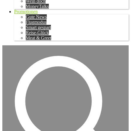
Wein doch
MoneyTalks
Promotionen
Gute News
Flugmodus
Smart gespart
Reise-Glück
Meat & Greet