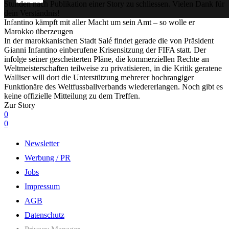
Stunden nach Publikation einer Story zu schliessen. Vielen Dank für
dein Verständnis!
Infantino kämpft mit aller Macht um sein Amt – so wolle er
Marokko überzeugen
In der marokkanischen Stadt Salé findet gerade die von Präsident
Gianni Infantino einberufene Krisensitzung der FIFA statt. Der
infolge seiner gescheiterten Pläne, die kommerziellen Rechte an
Weltmeisterschaften teilweise zu privatisieren, in die Kritik geratene
Walliser will dort die Unterstützung mehrerer hochrangiger
Funktionäre des Weltfussballverbands wiedererlangen. Noch gibt es
keine offizielle Mitteilung zu dem Treffen.
Zur Story
0
0
Newsletter
Werbung / PR
Jobs
Impressum
AGB
Datenschutz