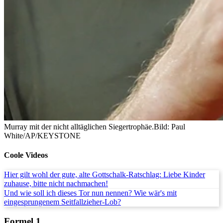
Murray mit der nicht alltäglichen Siegertrophäe.
Bild: Paul
White/AP/KEYSTONE
Coole Videos
Hier gilt wohl der gute, alte Gottschalk-Ratschlag: Liebe Kinder
zuhause, bitte nicht nachmachen!
Und wie soll ich dieses Tor nun nennen? Wie wär's mit
eingesprungenem Seitfallzieher-Lob?
Formel 1