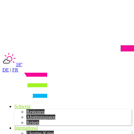
18°
DE
|
FR
Schweiz
Regionen
Abstimmungen
Reisen
International
Ukraine-Krieg