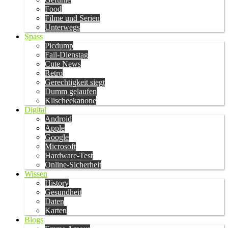
Food
Filme und Serien
Unterwegs
Spass
Picdump
Fail-Dienstag
Cute News
Retro
Gerechtigkeit siegt
Dumm gelaufen
Klischeekanone
Digital
Android
Apple
Google
Microsoft
Hardware-Test
Online-Sicherheit
Wissen
History
Gesundheit
Daten
Karten
Blogs