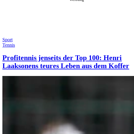
Sport
Tennis
Profitennis jenseits der Top 100: Henri
Laaksonens teures Leben aus dem Koffer