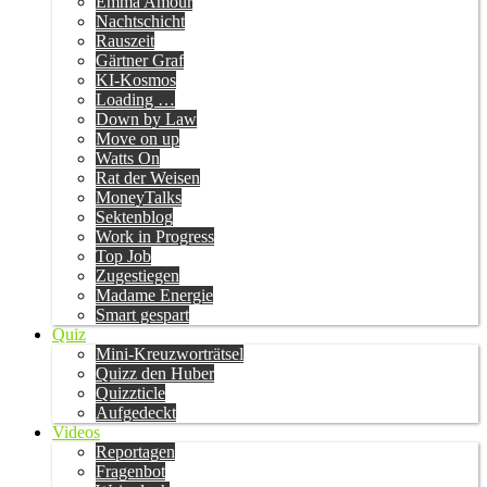
Emma Amour
Nachtschicht
Rauszeit
Gärtner Graf
KI-Kosmos
Loading …
Down by Law
Move on up
Watts On
Rat der Weisen
MoneyTalks
Sektenblog
Work in Progress
Top Job
Zugestiegen
Madame Energie
Smart gespart
Quiz
Mini-Kreuzworträtsel
Quizz den Huber
Quizzticle
Aufgedeckt
Videos
Reportagen
Fragenbot