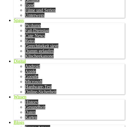
Food
Filme und Serien
Unterwegs
Spass
Picdump
Fail-Dienstag
Cute News
Retro
Gerechtigkeit siegt
Dumm gelaufen
Klischeekanone
Digital
Android
Apple
Google
Microsoft
Hardware-Test
Online-Sicherheit
Wissen
History
Gesundheit
Daten
Karten
Blogs