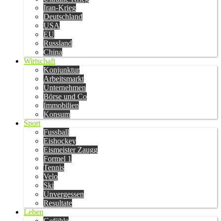
Iran-Krieg
Deutschland
USA
EU
Russland
China
Wirtschaft
Konjunktur
Arbeitsmarkt
Unternehmen
Börse und Co
Immobilien
Konsum
Sport
Fussball
Eishockey
Eismeister Zaugg
Formel 1
Tennis
Velo
Ski
Unvergessen
Resultate
Leben
Gefühle