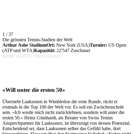
1 / 37
Die grössten Tennis-Stadien der Welt
Arthur Ashe Stadium
Ort:
New York (USA)
Turnier:
US Open
(ATP und WTA)
Kapazität:
22'547 Zuschauer
quelle: x02835 / robert deutsch
«Will unter die ersten 50»
Übersteht Laaksonen in Wimbledon die erste Runde, rückt er
erstmals in die Top 100 der Welt vor. Es soll ein Zwischenschritt
sein. «Ich werde mich nicht zurücklehnen, sondern will unter die
ersten 50.» Heinz Günthardt, als Berater von Swiss Tennis
Ansprechpartner für Laaksonen, ist überzeugt von dessen Potenzial.
Entscheidend sei, dass Laaksonen selber das Gefühl habe, dort
hinzugehören. Der sagt über den Startgegner lächelnd: «Sicher nicht