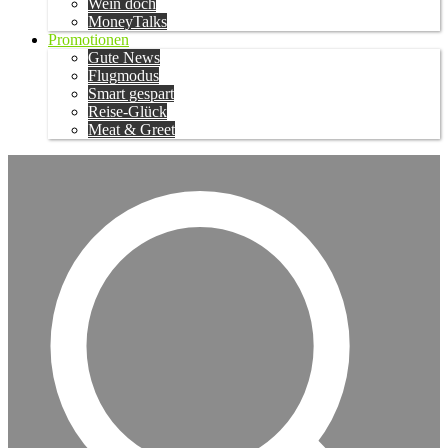
Wein doch
MoneyTalks
Promotionen
Gute News
Flugmodus
Smart gespart
Reise-Glück
Meat & Greet