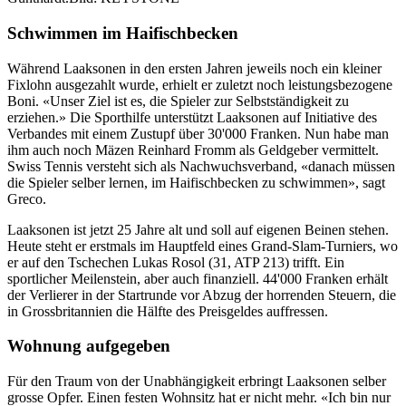
Schwimmen im Haifischbecken
Während Laaksonen in den ersten Jahren jeweils noch ein kleiner
Fixlohn ausgezahlt wurde, erhielt er zuletzt noch leistungsbezogene
Boni. «Unser Ziel ist es, die Spieler zur Selbstständigkeit zu
erziehen.» Die Sporthilfe unterstützt Laaksonen auf Initiative des
Verbandes mit einem Zustupf über 30'000 Franken. Nun habe man
ihm auch noch Mäzen Reinhard Fromm als Geldgeber vermittelt.
Swiss Tennis versteht sich als Nachwuchsverband, «danach müssen
die Spieler selber lernen, im Haifischbecken zu schwimmen», sagt
Greco.
Laaksonen ist jetzt 25 Jahre alt und soll auf eigenen Beinen stehen.
Heute steht er erstmals im Hauptfeld eines Grand-Slam-Turniers, wo
er auf den Tschechen Lukas Rosol (31, ATP 213) trifft. Ein
sportlicher Meilenstein, aber auch finanziell. 44'000 Franken erhält
der Verlierer in der Startrunde vor Abzug der horrenden Steuern, die
in Grossbritannien die Hälfte des Preisgeldes auffressen.
Wohnung aufgegeben
Für den Traum von der Unabhängigkeit erbringt Laaksonen selber
grosse Opfer. Einen festen Wohnsitz hat er nicht mehr. «Ich bin nur