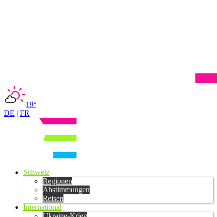
19°
DE
|
FR
Schweiz
Regionen
Abstimmungen
Reisen
International
Ukraine-Krieg