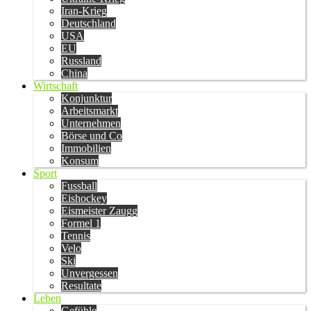
Iran-Krieg
Deutschland
USA
EU
Russland
China
Wirtschaft
Konjunktur
Arbeitsmarkt
Unternehmen
Börse und Co
Immobilien
Konsum
Sport
Fussball
Eishockey
Eismeister Zaugg
Formel 1
Tennis
Velo
Ski
Unvergessen
Resultate
Leben
Gefühle