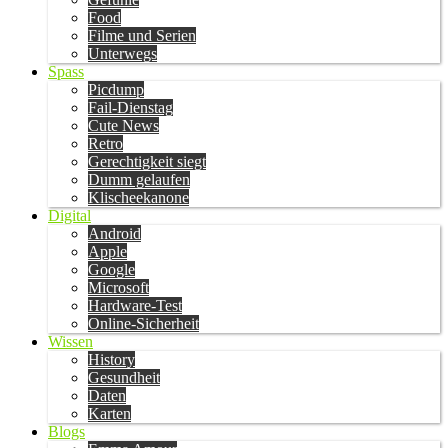
Food
Filme und Serien
Unterwegs
Spass
Picdump
Fail-Dienstag
Cute News
Retro
Gerechtigkeit siegt
Dumm gelaufen
Klischeekanone
Digital
Android
Apple
Google
Microsoft
Hardware-Test
Online-Sicherheit
Wissen
History
Gesundheit
Daten
Karten
Blogs