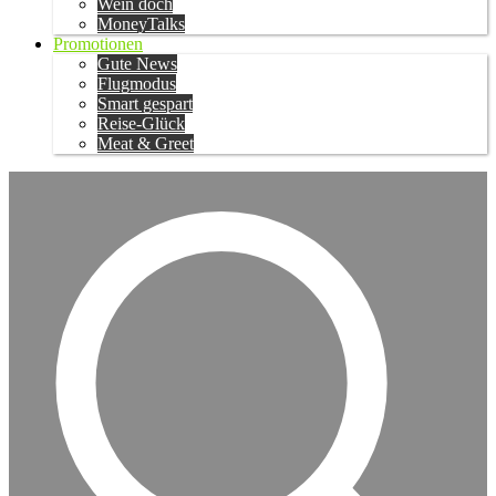
Wein doch
MoneyTalks
Promotionen
Gute News
Flugmodus
Smart gespart
Reise-Glück
Meat & Greet