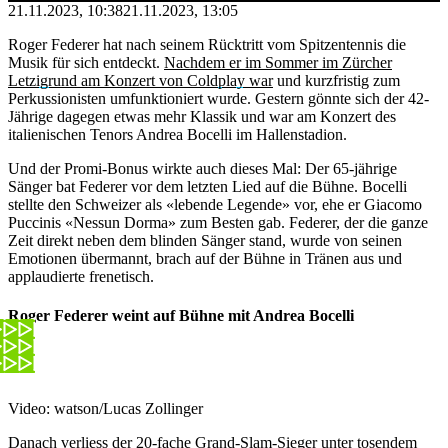
21.11.2023, 10:38
21.11.2023, 13:05
Roger Federer hat nach seinem Rücktritt vom Spitzentennis die
Musik für sich entdeckt.
Nachdem er im Sommer im Zürcher
Letzigrund am Konzert von Coldplay war
und kurzfristig zum
Perkussionisten umfunktioniert wurde. Gestern gönnte sich der 42-
Jährige dagegen etwas mehr Klassik und war am Konzert des
italienischen Tenors Andrea Bocelli im Hallenstadion.
Und der Promi-Bonus wirkte auch dieses Mal: Der 65-jährige
Sänger bat Federer vor dem letzten Lied auf die Bühne. Bocelli
stellte den Schweizer als «lebende Legende» vor, ehe er Giacomo
Puccinis «Nessun Dorma» zum Besten gab. Federer, der die ganze
Zeit direkt neben dem blinden Sänger stand, wurde von seinen
Emotionen übermannt, brach auf der Bühne in Tränen aus und
applaudierte frenetisch.
Roger Federer weint auf Bühne mit Andrea Bocelli
Video: watson/Lucas Zollinger
Danach verliess der 20-fache Grand-Slam-Sieger unter tosendem