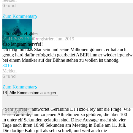
Melden
Zum Kommentar
tattooed_firefighter
21.11.2023 17:00
registriert Juni 2019
Beitrag melden
also langsam nervt's!!
ich mag ihm das Star sein und seine Millionen gönnen. er hat auch
genug hard dafür erfolgreich gearbeitet ABER immer wieder irgend
bei einem Musiker auf der Bühne stehen zu wollen ist unnötig
30
16
Melden
Zum Kommentar
19
Alle Kommentare anzeigen
«Es brauchte auch Mut» – dank Veränderungen sprintet Di Tizio-
Frey in neuen Sphären
«Sehr surreal», antwortet Géraldine Di Tizio-Frey auf die Frage, wie
Beitrag melden
es sich anfühle, nun zu jenen Athletinnen zu gehören, die über 100
m unter elf Sekunden gelaufen sind. Diese Aussage macht sie vier
Tage nach ihren 10,98 Sekunden am Meeting in Bulle am 11. Juli.
Die dortige Bahn gilt als sehr schnell, und weil auch die