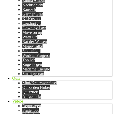
Emma Amour
Nachtschicht
Rauszeit
Gärtner Graf
KI-Kosmos
Loading …
Down by Law
Move on up
Watts On
Rat der Weisen
MoneyTalks
Sektenblog
Work in Progress
Top Job
Zugestiegen
Madame Energie
Smart gespart
Quiz
Mini-Kreuzworträtsel
Quizz den Huber
Quizzticle
Aufgedeckt
Videos
Reportagen
Fragenbot