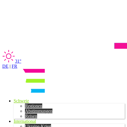
31°
DE
|
FR
Schweiz
Regionen
Abstimmungen
Reisen
International
Ukraine-Krieg