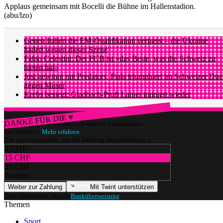
Applaus gemeinsam mit Bocelli die Bühne im Hallenstadion.
(abu/lzo)
Gegen Italien die EM-Qualifikation verpasst – die Ukraine
hadert wegen dieser Szene
Fabio Celestini: Der FCB ist «das Beste, was die Schweiz zu
bieten hat»
Josi gewinnt mit Predators, Fiala triumphiert im Schweizer Due
gegen Moser
Krebs besiegt: Gladbach-Profi Lainer trainiert wieder
DANKE FÜR DIE ♥
Würdest du gerne watson und unseren Journalismus
unterstützen?
Mehr erfahren
(Du wirst umgeleitet, um die Zahlung abzuschliessen.)
5 CHF
15 CHF
25 CHF
Anderer
Weiter zur Zahlung
Mit Twint unterstützen
Oder unterstütze uns per
Banküberweisung
.
Themen
Sport