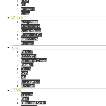
USA
EU
Russland
China
Wirtschaft
Konjunktur
Arbeitsmarkt
Unternehmen
Börse und Co
Immobilien
Konsum
Sport
Fussball
Eishockey
Eismeister Zaugg
Formel 1
Tennis
Velo
Ski
Unvergessen
Resultate
Leben
Gefühle
Food
Filme und Serien