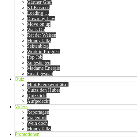
Gärtner Graf
KI-Kosmos
Loading …
Down by Law
Move on up
Watts On
Rat der Weisen
MoneyTalks
Sektenblog
Work in Progress
Top Job
Zugestiegen
Madame Energie
Smart gespart
Quiz
Mini-Kreuzworträtsel
Quizz den Huber
Quizzticle
Aufgedeckt
Videos
Reportagen
Fragenbot
Wein doch
MoneyTalks
Promotionen