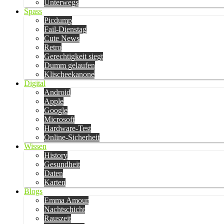
Unterwegs
Spass
Picdump
Fail-Dienstag
Cute News
Retro
Gerechtigkeit siegt
Dumm gelaufen
Klischeekanone
Digital
Android
Apple
Google
Microsoft
Hardware-Test
Online-Sicherheit
Wissen
History
Gesundheit
Daten
Karten
Blogs
Emma Amour
Nachtschicht
Rauszeit