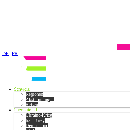
DE
|
FR
Schweiz
Regionen
Abstimmungen
Reisen
International
Ukraine-Krieg
Iran-Krieg
Deutschland