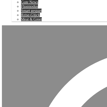
Gute News
Flugmodus
Smart gespart
Reise-Glück
Meat & Greet