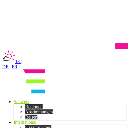
18°
DE
|
FR
Schweiz
Regionen
Abstimmungen
Reisen
International
Ukraine-Krieg