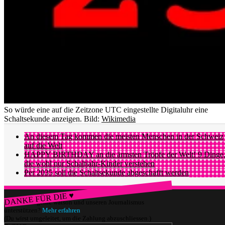
So würde eine auf die Zeitzone UTC eingestellte Digitaluhr eine
Schaltsekunde anzeigen.
Bild:
Wikimedia
An diesem Tag kommen die meisten Menschen in der Schweiz
auf die Welt
HAPPY BIRTHDAY an die ärmsten Tröpfe der Welt! 9 Dinge
die wohl nur Schaltjahr-Kinder verstehen
Per 2035 soll die Schaltsekunde abgeschafft werden
DANKE FÜR DIE ♥
Würdest du gerne watson und unseren Journalismus
unterstützen?
Mehr erfahren
(Du wirst umgeleitet, um die Zahlung abzuschliessen.)