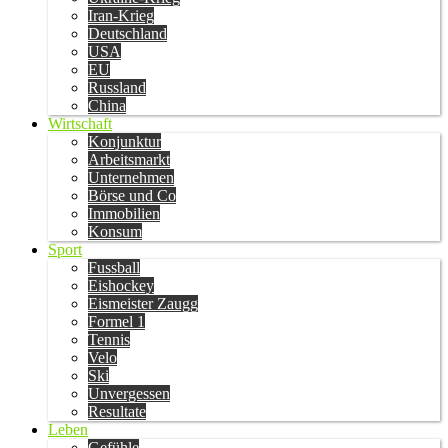
Iran-Krieg
Deutschland
USA
EU
Russland
China
Wirtschaft
Konjunktur
Arbeitsmarkt
Unternehmen
Börse und Co
Immobilien
Konsum
Sport
Fussball
Eishockey
Eismeister Zaugg
Formel 1
Tennis
Velo
Ski
Unvergessen
Resultate
Leben
Gefühle