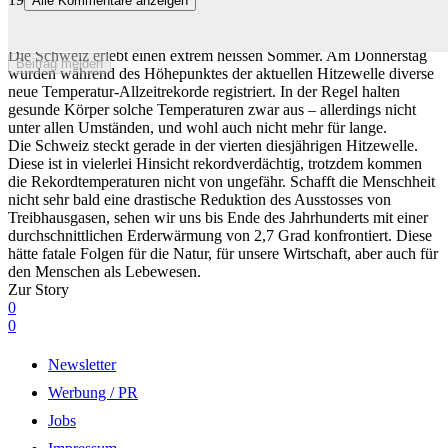
Alle Kommentare anzeigen
Warum wir uns ziemlich bald Gedanken zur
«Feuchtkugeltemperatur» machen sollten
Die Schweiz erlebt einen extrem heissen Sommer. Am Donnerstag
Beitrag melden
wurden während des Höhepunktes der aktuellen Hitzewelle diverse
neue Temperatur-Allzeitrekorde registriert. In der Regel halten
gesunde Körper solche Temperaturen zwar aus – allerdings nicht
unter allen Umständen, und wohl auch nicht mehr für lange.
Die Schweiz steckt gerade in der vierten diesjährigen Hitzewelle.
Diese ist in vielerlei Hinsicht rekordverdächtig, trotzdem kommen
die Rekordtemperaturen nicht von ungefähr. Schafft die Menschheit
nicht sehr bald eine drastische Reduktion des Ausstosses von
Treibhausgasen, sehen wir uns bis Ende des Jahrhunderts mit einer
durchschnittlichen Erderwärmung von 2,7 Grad konfrontiert. Diese
hätte fatale Folgen für die Natur, für unsere Wirtschaft, aber auch für
den Menschen als Lebewesen.
Zur Story
0
0
Newsletter
Werbung / PR
Jobs