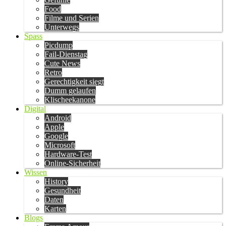
Food
Filme und Serien
Unterwegs
Spass
Picdump
Fail-Dienstag
Cute News
Retro
Gerechtigkeit siegt
Dumm gelaufen
Klischeekanone
Digital
Android
Apple
Google
Microsoft
Hardware-Test
Online-Sicherheit
Wissen
History
Gesundheit
Daten
Karten
Blogs