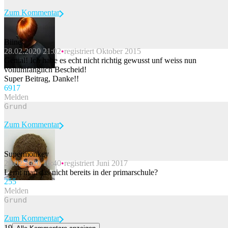
Zum Kommentar
Biine
28.02.2020 21:02
registriert Oktober 2015
Beitrag melden
Genial! Ich habe es echt nicht richtig gewusst unf weiss nun
vollumfänglich Bescheid!
Super Beitrag, Danke!!
69
17
Melden
Zum Kommentar
Supermonkey
29.02.2020 16:40
registriert Juni 2017
Beitrag melden
Lernt man das nicht bereits in der primarschule?
25
5
Melden
Zum Kommentar
19