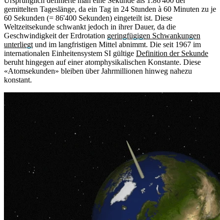
Ursprünglich definierte man eine Sekunde als 1:86'400 der
gemittelten Tageslänge, da ein Tag in 24 Stunden à 60 Minuten zu je
60 Sekunden (= 86'400 Sekunden) eingeteilt ist. Diese
Weltzeitsekunde schwankt jedoch in ihrer Dauer, da die
Geschwindigkeit der Erdrotation
geringfügigen Schwankungen
unterliegt
und im langfristigen Mittel abnimmt. Die seit 1967 im
internationalen Einheitensystem SI gültige
Definition der Sekunde
beruht hingegen auf einer atomphysikalischen Konstante. Diese
«Atomsekunden» bleiben über Jahrmillionen hinweg nahezu
konstant.