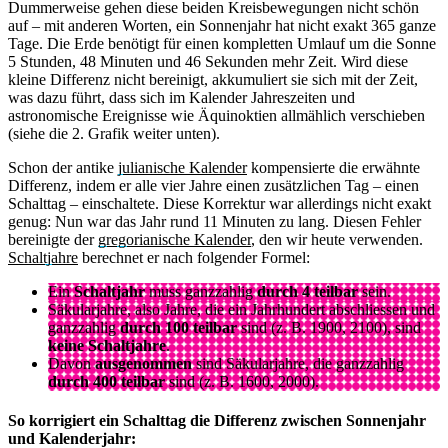
Dummerweise gehen diese beiden Kreisbewegungen nicht schön
auf – mit anderen Worten, ein Sonnenjahr hat nicht exakt 365 ganze
Tage. Die Erde benötigt für einen kompletten Umlauf um die Sonne
5 Stunden, 48 Minuten und 46 Sekunden mehr Zeit. Wird diese
kleine Differenz nicht bereinigt, akkumuliert sie sich mit der Zeit,
was dazu führt, dass sich im Kalender Jahreszeiten und
astronomische Ereignisse wie Äquinoktien allmählich verschieben
(siehe die 2. Grafik weiter unten).
Schon der antike
julianische Kalender
kompensierte die erwähnte
Differenz, indem er alle vier Jahre einen zusätzlichen Tag – einen
Schalttag – einschaltete. Diese Korrektur war allerdings nicht exakt
genug: Nun war das Jahr rund 11 Minuten zu lang. Diesen Fehler
bereinigte der
gregorianische Kalender
, den wir heute verwenden.
Schaltjahre
berechnet er nach folgender Formel:
Ein
Schaltjahr
muss ganzzahlig
durch 4 teilbar
sein.
Säkularjahre, also Jahre, die ein Jahrhundert abschliessen und
ganzzahlig
durch 100 teilbar
sind (z. B. 1900, 2100), sind
keine Schaltjahre
.
Davon
ausgenommen
sind Säkularjahre, die ganzzahlig
durch 400 teilbar
sind (z. B. 1600, 2000).
So korrigiert ein Schalttag die Differenz zwischen Sonnenjahr
und Kalenderjahr: