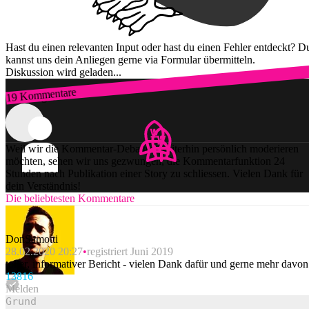
Hast du einen relevanten Input oder hast du einen Fehler entdeckt? D
kannst uns dein Anliegen gerne via Formular übermitteln.
Diskussion wird geladen...
19 Kommentare
Zum Login
Weil wir die Kommentar-Debatten weiterhin persönlich moderieren
möchten, sehen wir uns gezwungen, die Kommentarfunktion 24
Stunden nach Publikation einer Story zu schliessen. Vielen Dank für
dein Verständnis!
Die beliebtesten Kommentare
DonSamotti
28.02.2020 20:27
registriert Juni 2019
toller, informativer Bericht - vielen Dank dafür und gerne mehr davon
138
16
Melden