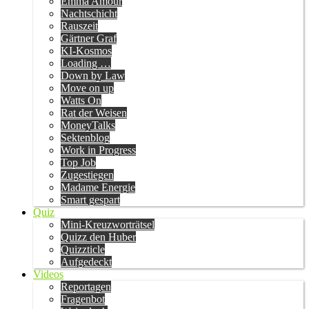
Emma Amour
Nachtschicht
Rauszeit
Gärtner Graf
KI-Kosmos
Loading …
Down by Law
Move on up
Watts On
Rat der Weisen
MoneyTalks
Sektenblog
Work in Progress
Top Job
Zugestiegen
Madame Energie
Smart gespart
Quiz
Mini-Kreuzworträtsel
Quizz den Huber
Quizzticle
Aufgedeckt
Videos
Reportagen
Fragenbot