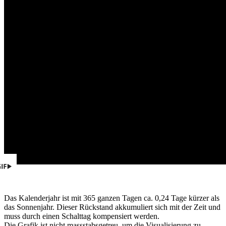
Das Kalenderjahr ist mit 365 ganzen Tagen ca. 0,24 Tage kürzer als
das Sonnenjahr. Dieser Rückstand akkumuliert sich mit der Zeit und
muss durch einen Schalttag kompensiert werden.
Die Grafik ist nicht massstabsgetreu, um die Visualisierung zu