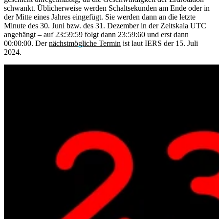
schwankt. Üblicherweise werden Schaltsekunden am Ende oder in
der Mitte eines Jahres eingefügt. Sie werden dann an die letzte
Minute des 30. Juni bzw. des 31. Dezember in der Zeitskala UTC
angehängt – auf 23:59:59 folgt dann 23:59:60 und erst dann
00:00:00. Der
nächstmögliche Termin
ist laut IERS der 15. Juli
2024.