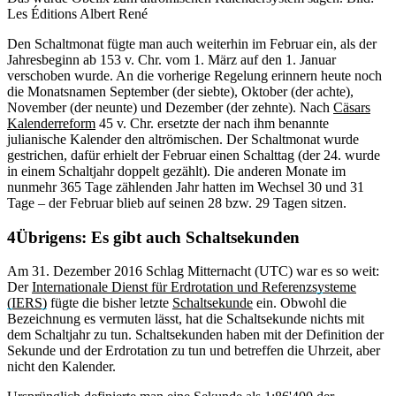
Les Éditions Albert René
Den Schaltmonat fügte man auch weiterhin im Februar ein, als der
Jahresbeginn ab 153 v. Chr. vom 1. März auf den 1. Januar
verschoben wurde. An die vorherige Regelung erinnern heute noch
die Monatsnamen September (der siebte), Oktober (der achte),
November (der neunte) und Dezember (der zehnte). Nach
Cäsars
Kalenderreform
45 v. Chr. ersetzte der nach ihm benannte
julianische Kalender den altrömischen. Der Schaltmonat wurde
gestrichen, dafür erhielt der Februar einen Schalttag (der 24. wurde
in einem Schaltjahr doppelt gezählt). Die anderen Monate im
nunmehr 365 Tage zählenden Jahr hatten im Wechsel 30 und 31
Tage – der Februar blieb auf seinen 28 bzw. 29 Tagen sitzen.
Übrigens: Es gibt auch Schaltsekunden
Am 31. Dezember 2016 Schlag Mitternacht (UTC) war es so weit:
Der
Internationale Dienst für Erdrotation und Referenzsysteme
(IERS)
fügte die bisher letzte
Schaltsekunde
ein. Obwohl die
Bezeichnung es vermuten lässt, hat die Schaltsekunde nichts mit
dem Schaltjahr zu tun. Schaltsekunden haben mit der Definition der
Sekunde und der Erdrotation zu tun und betreffen die Uhrzeit, aber
nicht den Kalender.