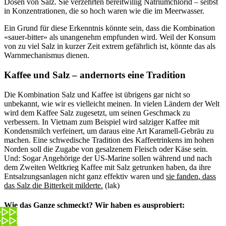
Dosen von Salz. Sie verzehrten bereitwillig Natriumchlorid – selbst
in Konzentrationen, die so hoch waren wie die im Meerwasser.
Ein Grund für diese Erkenntnis könnte sein, dass die Kombination
«sauer-bitter» als unangenehm empfunden wird. Weil der Konsum
von zu viel Salz in kurzer Zeit extrem gefährlich ist, könnte das als
Warnmechanismus dienen.
Kaffee und Salz – andernorts eine Tradition
Die Kombination Salz und Kaffee ist übrigens gar nicht so
unbekannt, wie wir es vielleicht meinen. In vielen Ländern der Welt
wird dem Kaffee Salz zugesetzt, um seinen Geschmack zu
verbessern. In Vietnam zum Beispiel wird salziger Kaffee mit
Kondensmilch verfeinert, um daraus eine Art Karamell-Gebräu zu
machen. Eine schwedische Tradition des Kaffeetrinkens im hohen
Norden soll die Zugabe von gesalzenem Fleisch oder Käse sein.
Und: Sogar Angehörige der US-Marine sollen während und nach
dem Zweiten Weltkrieg Kaffee mit Salz getrunken haben, da ihre
Entsalzungsanlagen nicht ganz effektiv waren und
sie fanden, dass
das Salz die Bitterkeit milderte.
(lak)
Wie das Ganze schmeckt? Wir haben es ausprobiert: