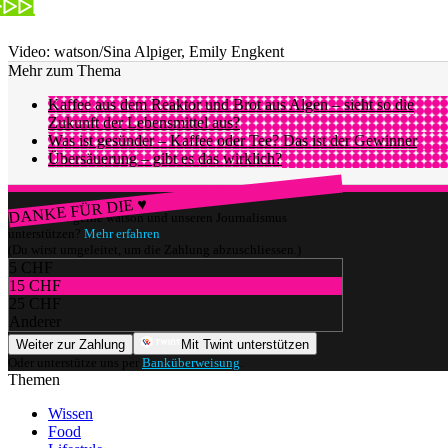
Video: watson/Sina Alpiger, Emily Engkent
Mehr zum Thema
Kaffee aus dem Reaktor und Brot aus Algen – sieht so die
Zukunft der Lebensmittel aus?
Was ist gesünder – Kaffee oder Tee? Das ist der Gewinner
Übersäuerung – gibt es das wirklich?
DANKE FÜR DIE ♥
Würdest du gerne watson und unseren Journalismus
unterstützen?
Mehr erfahren
(Du wirst umgeleitet, um die Zahlung abzuschliessen.)
5 CHF
15 CHF
25 CHF
Anderer
Weiter zur Zahlung
Mit Twint unterstützen
Oder unterstütze uns per
Banküberweisung
.
Themen
Wissen
Food