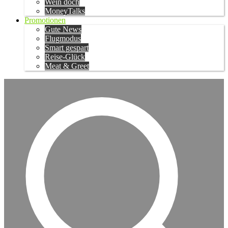
Wein doch
MoneyTalks
Promotionen
Gute News
Flugmodus
Smart gespart
Reise-Glück
Meat & Greet