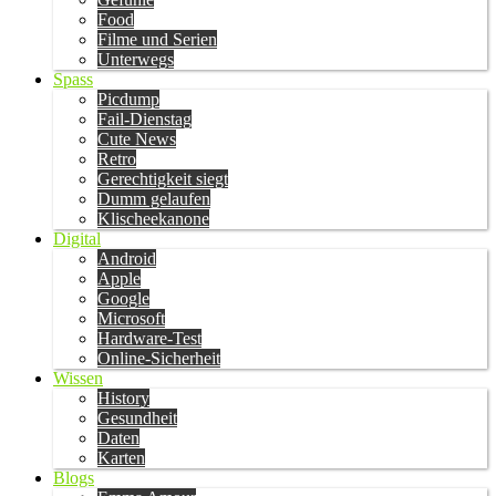
Food
Filme und Serien
Unterwegs
Spass
Picdump
Fail-Dienstag
Cute News
Retro
Gerechtigkeit siegt
Dumm gelaufen
Klischeekanone
Digital
Android
Apple
Google
Microsoft
Hardware-Test
Online-Sicherheit
Wissen
History
Gesundheit
Daten
Karten
Blogs