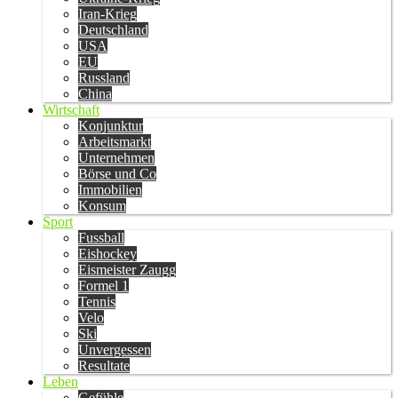
Iran-Krieg
Deutschland
USA
EU
Russland
China
Wirtschaft
Konjunktur
Arbeitsmarkt
Unternehmen
Börse und Co
Immobilien
Konsum
Sport
Fussball
Eishockey
Eismeister Zaugg
Formel 1
Tennis
Velo
Ski
Unvergessen
Resultate
Leben
Gefühle