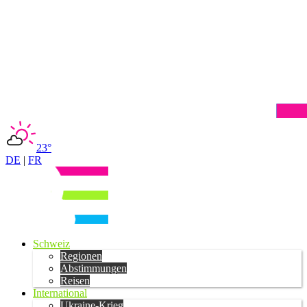
23°
DE
|
FR
Schweiz
Regionen
Abstimmungen
Reisen
International
Ukraine-Krieg