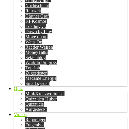
Emma Amour
Nachtschicht
Rauszeit
Gärtner Graf
KI-Kosmos
Loading …
Down by Law
Move on up
Watts On
Rat der Weisen
MoneyTalks
Sektenblog
Work in Progress
Top Job
Zugestiegen
Madame Energie
Smart gespart
Quiz
Mini-Kreuzworträtsel
Quizz den Huber
Quizzticle
Aufgedeckt
Videos
Reportagen
Fragenbot