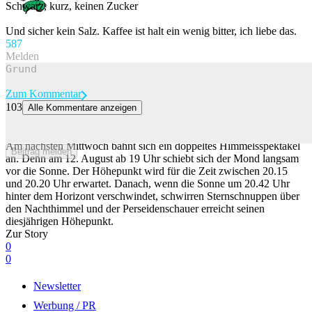
Schwarz, kurz, keinen Zucker
Und sicher kein Salz. Kaffee ist halt ein wenig bitter, ich liebe das.
58
7
Melden
Zum Kommentar
103
Alle Kommentare anzeigen
Warum du nicht versuchen solltest, die Sonnenfinsternis zu
fotografieren
Am nächsten Mittwoch bahnt sich ein doppeltes Himmelsspektakel
Beitrag melden
an. Denn am 12. August ab 19 Uhr schiebt sich der Mond langsam
vor die Sonne. Der Höhepunkt wird für die Zeit zwischen 20.15
und 20.20 Uhr erwartet. Danach, wenn die Sonne um 20.42 Uhr
hinter dem Horizont verschwindet, schwirren Sternschnuppen über
den Nachthimmel und der Perseidenschauer erreicht seinen
diesjährigen Höhepunkt.
Zur Story
0
0
Newsletter
Werbung / PR