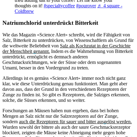
tried adding salt to your coffee? Let me know your
thoughts on it!
#specialtycoffee
#pourover
♬ 4 square -
Coldbrew
Natriumchlorid unterdrückt Bitterkeit
Wie das Magazin «Science Alert» schreibt, wird die Fähigkeit von
Salz, Bitterkeit zu unterdrücken, von Wissenschaftlern als Grund für
die weltweite Beliebtheit von
Salz als Kochzutat in der Geschichte
der Menschheit genannt.
Indem es die Wahrnehmung von Bitterkeit
unterdrückt, ermöglicht es demnach anderen
Geschmacksrichtungen, wie der Süsse oder dem sogenannten
Umami, besser in den Vordergrund zu treten.
Allerdings ist es gemäss «Science Alert» immer noch nicht ganz
klar, wie diese Unterdrückung genau funktioniert. Man geht aber
davon aus, dass der Grund in den verschiedenen Rezeptoren der
Zunge zu finden ist. So gibt es Rezeptoren, die Salziges erkennen,
solche, die Süsses erkennen, und so weiter.
Forschungen an Mäusen haben nun ergeben, dass bei hohen
Mengen an Salz nicht nur die Salzrezeptoren auf der Zunge,
sondern
auch die Rezeptoren für sauer und bitter ausgelöst werden.
Wurden sowohl der bittere als auch der saure Geschmacksrezeptor
blockiert, zeigten die Mäuse keine Abneigung mehr gegen hohe