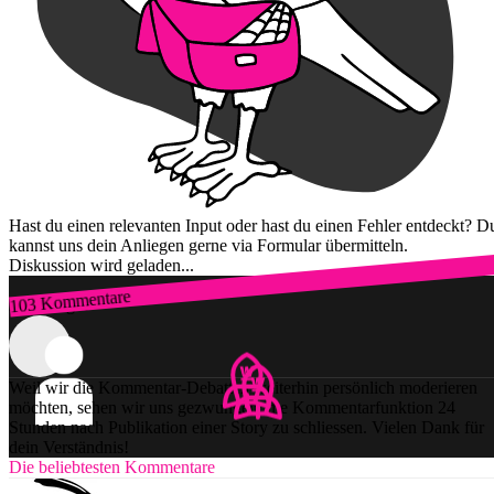
Hast du einen relevanten Input oder hast du einen Fehler entdeckt? D
kannst uns dein Anliegen gerne via Formular übermitteln.
Diskussion wird geladen...
103 Kommentare
Zum Login
Weil wir die Kommentar-Debatten weiterhin persönlich moderieren
möchten, sehen wir uns gezwungen, die Kommentarfunktion 24
Stunden nach Publikation einer Story zu schliessen. Vielen Dank für
dein Verständnis!
Die beliebtesten Kommentare