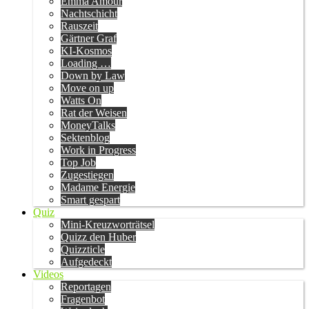
Emma Amour
Nachtschicht
Rauszeit
Gärtner Graf
KI-Kosmos
Loading …
Down by Law
Move on up
Watts On
Rat der Weisen
MoneyTalks
Sektenblog
Work in Progress
Top Job
Zugestiegen
Madame Energie
Smart gespart
Quiz
Mini-Kreuzworträtsel
Quizz den Huber
Quizzticle
Aufgedeckt
Videos
Reportagen
Fragenbot