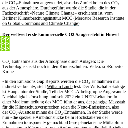
die CO₂-Entnahmen angewendet, also das Zurückholen des CO₂
aus der Atmosphäre. Durchgeführt wurde die Studie, die
in der
Fachzeitschrift «Nature Climate Change» erschienen
ist, vom
Berliner Klimaforschungsinstitut
MCC (Mercator Research Institute
on Global Commons and Climate Change)
.
Der weltweit erste kommerzielle CO2-Sauger steht in Hinwil
CO₂-Entnahme aus der Atmosphäre durch Anlagen: Die
Technologie steckt noch in den Kinderschuhen.
Video: srf/Roberto
Krone
«In den Emissions Gap Reports werden die CO₂-Entnahmen nur
indirekt verbucht», stellt
William Lamb
fest. Der Wirtschaftsökologe
ist Hauptautor der Studie, Teil der MCC-Arbeitsgruppe Angewandte
Nachhaltigkeitsforschung und seit 2022 ein UNEP-Leitautor. In
einer
Medienmitteilung des MCC
führt er aus, der gängige Massstab
für die Klimaschutzversprechen seien die Netto-Emissionen, also
der CO₂-Ausstoss minus die CO₂-Entnahmen. In der Studie werde
nun «die spezielle Ambitionslücke beim Hochskalieren der
Entnahmen transparent» gemacht. «Diese planetarische Müllabfuhr
wird schon in Kürze ganz neue Anforderungen an die Politik stellen,