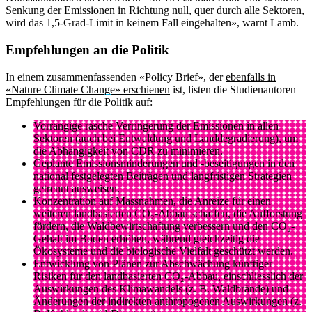
Senkung der Emissionen in Richtung null, quer durch alle Sektoren,
wird das 1,5-Grad-Limit in keinem Fall eingehalten», warnt Lamb.
Empfehlungen an die Politik
In einem zusammenfassenden «Policy Brief», der
ebenfalls in
«Nature Climate Change» erschienen
ist, listen die Studienautoren
Empfehlungen für die Politik auf:
Vorrangige rasche Verringerung der Emissionen in allen
Sektoren (auch bei Entwaldung und Landdegradierung), um
die Abhängigkeit von CDR zu minimieren.
Geplante Emissionsminderungen und -beseitigungen in den
national festgelegten Beiträgen und langfristigen Strategien
getrennt ausweisen.
Konzentration auf Massnahmen, die Anreize für einen
weiteren landbasierten CO₂-Abbau schaffen, die Aufforstung
fördern, die Waldbewirtschaftung verbessern und den CO₂-
Gehalt im Boden erhöhen, während gleichzeitig die
Ökosysteme und die biologische Vielfalt geschützt werden.
Entwicklung von Plänen zur Abschwächung künftiger
Risiken für den landbasierten CO₂-Abbau, einschliesslich der
Auswirkungen des Klimawandels (z. B. Waldbrände) und
Änderungen der indirekten anthropogenen Auswirkungen (z.