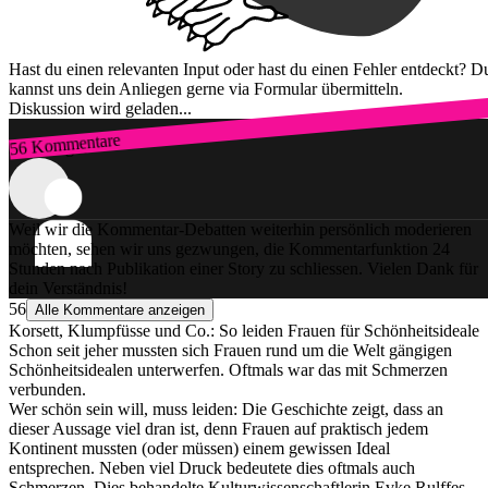
Hast du einen relevanten Input oder hast du einen Fehler entdeckt? D
kannst uns dein Anliegen gerne via Formular übermitteln.
Diskussion wird geladen...
56 Kommentare
Zum Login
Weil wir die Kommentar-Debatten weiterhin persönlich moderieren
möchten, sehen wir uns gezwungen, die Kommentarfunktion 24
Stunden nach Publikation einer Story zu schliessen. Vielen Dank für
dein Verständnis!
56
Alle Kommentare anzeigen
Korsett, Klumpfüsse und Co.: So leiden Frauen für Schönheitsideale
Schon seit jeher mussten sich Frauen rund um die Welt gängigen
Schönheitsidealen unterwerfen. Oftmals war das mit Schmerzen
verbunden.
Wer schön sein will, muss leiden: Die Geschichte zeigt, dass an
dieser Aussage viel dran ist, denn Frauen auf praktisch jedem
Kontinent mussten (oder müssen) einem gewissen Ideal
entsprechen. Neben viel Druck bedeutete dies oftmals auch
Schmerzen. Dies behandelte Kulturwissenschaftlerin Evke Rulffes