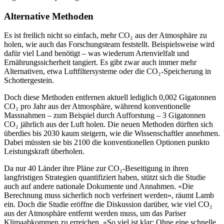
Alternative Methoden
Es ist freilich nicht so einfach, mehr CO₂ aus der Atmosphäre zu
holen, wie auch das Forschungsteam feststellt. Beispielsweise wird
dafür viel Land benötigt – was wiederum Artenvielfalt und
Ernährungssicherheit tangiert. Es gibt zwar auch immer mehr
Alternativen, etwa Luftfiltersysteme oder die CO₂-Speicherung in
Schottergestein.
Doch diese Methoden entfernen aktuell lediglich 0,002 Gigatonnen
CO₂ pro Jahr aus der Atmosphäre, während konventionelle
Massnahmen – zum Beispiel durch Aufforstung – 3 Gigatonnen
CO₂ jährlich aus der Luft holen. Die neuen Methoden dürften sich
überdies bis 2030 kaum steigern, wie die Wissenschaftler annehmen.
Dabei müssten sie bis 2100 die konventionellen Optionen punkto
Leistungskraft überholen.
Da nur 40 Länder ihre Pläne zur CO₂-Beseitigung in ihren
langfristigen Strategien quantifiziert haben, stützt sich die Studie
auch auf andere nationale Dokumente und Annahmen. «Die
Berechnung muss sicherlich noch verfeinert werden», räumt Lamb
ein. Doch die Studie eröffne die Diskussion darüber, wie viel CO₂
aus der Atmosphäre entfernt werden muss, um das Pariser
Klimaabkommen zu erreichen. «So viel ist klar: Ohne eine schnelle