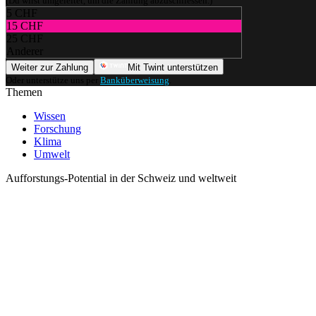
(Du wirst umgeleitet, um die Zahlung abzuschliessen.)
5 CHF
15 CHF
25 CHF
Anderer
Weiter zur Zahlung
Mit Twint unterstützen
Oder unterstütze uns per
Banküberweisung
.
Themen
Wissen
Forschung
Klima
Umwelt
Aufforstungs-Potential in der Schweiz und weltweit