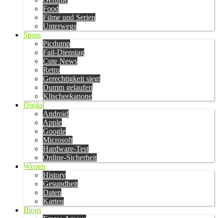
Food
Filme und Serien
Unterwegs
Spass
Picdump
Fail-Dienstag
Cute News
Retro
Gerechtigkeit siegt
Dumm gelaufen
Klischeekanone
Digital
Android
Apple
Google
Microsoft
Hardware-Test
Online-Sicherheit
Wissen
History
Gesundheit
Daten
Karten
Blogs