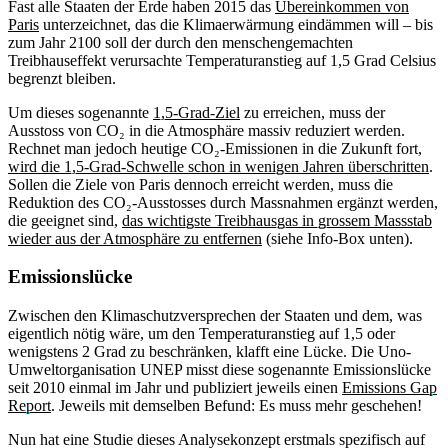
Fast alle Staaten der Erde haben 2015 das
Übereinkommen von
Paris
unterzeichnet, das die Klimaerwärmung eindämmen will – bis
zum Jahr 2100 soll der durch den menschengemachten
Treibhauseffekt verursachte Temperaturanstieg auf 1,5 Grad Celsius
begrenzt bleiben.
Um dieses sogenannte
1,5-Grad-Ziel
zu erreichen, muss der
Ausstoss von CO₂ in die Atmosphäre massiv reduziert werden.
Rechnet man jedoch heutige CO₂-Emissionen in die Zukunft fort,
wird die 1,5-Grad-Schwelle schon in wenigen Jahren überschritten
.
Sollen die Ziele von Paris dennoch erreicht werden, muss die
Reduktion des CO₂-Ausstosses durch Massnahmen ergänzt werden,
die geeignet sind,
das wichtigste Treibhausgas in grossem Massstab
wieder aus der Atmosphäre zu entfernen
(siehe Info-Box unten).
Emissionslücke
Zwischen den Klimaschutzversprechen der Staaten und dem, was
eigentlich nötig wäre, um den Temperaturanstieg auf 1,5 oder
wenigstens 2 Grad zu beschränken, klafft eine Lücke. Die Uno-
Umweltorganisation UNEP misst diese sogenannte Emissionslücke
seit 2010 einmal im Jahr und publiziert jeweils einen
Emissions Gap
Report
. Jeweils mit demselben Befund: Es muss mehr geschehen!
Nun hat eine Studie dieses Analysekonzept erstmals spezifisch auf