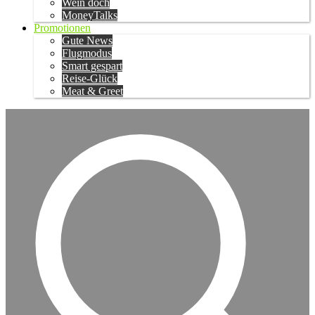
Wein doch
MoneyTalks
Promotionen
Gute News
Flugmodus
Smart gespart
Reise-Glück
Meat & Greet