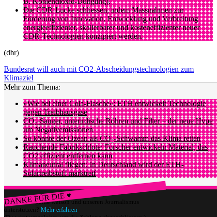
B. Kohlendioxid-Düngung).
Die CDR-Lücke schliessen, indem Massnahmen zur
Förderung von Innovation, Entwicklung und Verbreitung
energieeffizienter, skalierbarer und kosteneffizienter neuer
CDR-Technologien konzipiert werden.
(dhr)
Bundesrat will auch mit CO2-Abscheidungstechnologien zum
Klimaziel
Mehr zum Thema:
«Wie bei einer Cola-Flasche»: ETH entwickelt Technologie
gegen Treibhausgase
CO₂-Sauger, unterirdische Röhren und Filter – der neue Hype
um Negativemissionen
So könnte der Ozean als CO₂-Schwamm das Klima retten
Rauchende Fabrikschlote: Forscher entwickeln Material, das
CO2 effizient entfernen kann
Klimaneutral fliegen: In Deutschland wird der ETH-
Solartreibstoff marktreif
DANKE FÜR DIE ♥
Würdest du gerne watson und unseren Journalismus
unterstützen?
Mehr erfahren