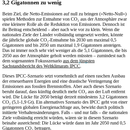
3,2 Gigatonnen zu wenig
Beim Ziel, die Netto-Emissionen auf null zu bringen («Netto-Null»)
spielen Methoden zur Entnahme von CO₂ aus der Atmosphäre zwar
eine kleinere Rolle als die Reduktion von Emissionen. Dennoch ist
ihr Beitrag entscheidend – aber nach wie vor zu klein. Wenn die
nationalen Ziele der Länder vollständig umgesetzt werden, könnte
die jährliche globale CO₂-Entnahme bis 2030 um maximal 0,5
Gigatonnen und bis 2050 um maximal 1,9 Gigatonnen ansteigen.
Das ist immer noch sehr viel weniger als die 5,1 Gigatonnen, die bis
2050 aus der Atmosphäre geholt werden müssten – zumindest nach
dem sogenannten Fokusszenario
aus dem jüngsten
Sachstandsbericht des Weltklimarats IPCC
.
Dieses IPCC-Szenario setzt vornehmlich auf einen raschen Ausbau
der erneuerbaren Energien und eine drastische Verringerung der
Emissionen aus fossilen Brennstoffen. Aber auch dieses Szenario
beruht darauf, dass künftig deutlich mehr CO₂ aus der Luft entfernt
wird. Die Lücke für 2050 beträgt derzeit mindestens 3,2 Gigatonnen
CO₂ (5,1-1,9 Gt). Ein alternatives Szenario des IPCC geht von einer
geringeren globalen Energienachfrage aus, bewirkt durch politisch
initiierte Verhaltensänderungen. Falls – und nur falls – die nationalen
Ziele vollständig erreicht würden, wären sie in diesem Szenario
beinahe ausreichend: Die Lücke würde dann im Jahr 2050 rund 0,5
Gigatonnen CO₂ betragen.