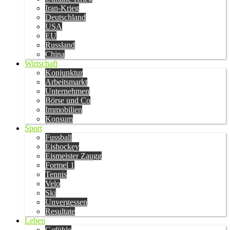
Iran-Krieg
Deutschland
USA
EU
Russland
China
Wirtschaft
Konjunktur
Arbeitsmarkt
Unternehmen
Börse und Co
Immobilien
Konsum
Sport
Fussball
Eishockey
Eismeister Zaugg
Formel 1
Tennis
Velo
Ski
Unvergessen
Resultate
Leben
Gefühle