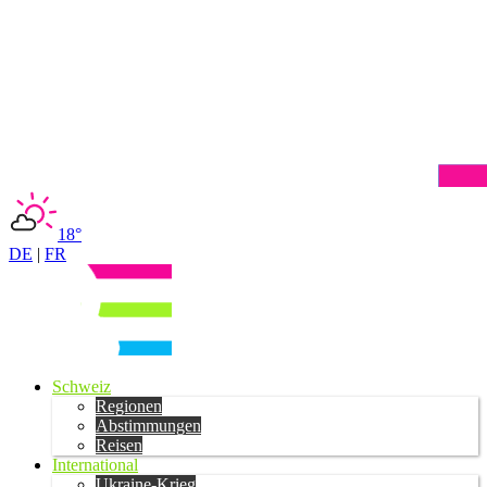
18°
DE
|
FR
Schweiz
Regionen
Abstimmungen
Reisen
International
Ukraine-Krieg