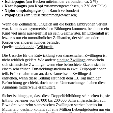
•
Ischiopagus
(am Becken miteinander verbunden, ca. 5 %)
•
Kraniopagus
(am Kopf zusammengewachsen, < 2 % der Fälle)
•
Xipho-omphalopagus
(am Bauch verbunden)
•
Pygopagus
(am Steiss zusammengewachsen)
Wenn das Zellmaterial ungleich auf die beiden Embryonen verteilt
war, kann es zu asymmetrischen Bildungen kommen, bei denen ein
Kind viel mehr ausgereift ist als sein Geschwister. Im Extremfall ist
letzteres nur ein tumorähnlicher Zellhaufen, der sich am oder im
Körper des anderen Kindes befindet.
Quelle:
netdoktor.de
/
Wikipedia
Die Ursache für die Entwicklung von siamesischen Zwillingen ist
nicht wirklich geklärt. Wie andere
eineiige Zwillinge
entwickeln
sich siamesische Zwillinge, wenn eine befruchtete Eizelle sich in
einem sehr frühen Entwicklungsstadium in zwei Zellpopulationen
teilt. Früher nahm man an, dass siamesische Zwillinge dann
entstehen, wenn diese Teilung erst nach dem 13. Tag nach der
Befruchtung geschieht, doch neuere Untersuchungen haben diese
Annahme mittlerweile erschüttert.
Sicher ist hingegen, dass diese Doppelfehlbildung sehr selten ist; sie
tritt nur bei
einer von 60'000 bis 200'000 Schwangerschaften
auf.
Etwa drei von zehn siamesischen Zwillingen sterben bereits im
Mutterleib, deshalb kommt auf eine Million Lebendgeburten nur ein