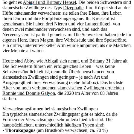
So geht es
Abigail und Brittany Hensel
. Die beiden Schwestern sind
siamesische Zwillinge des Typs
Dizephalie
: Ihre Körper sind an der
Hüfte miteinander verwachsen; sie teilen ihre Blase, ihre Leber,
ihren Darm und ihre Fortpflanzungsorgane. Ihr Kreislauf ist
gemeinsam. Sie haben drei Nieren und vier Lungenflügel, von
denen zwei miteinander verwachsen sind, und auch das
Nervensystem ist partiell gemeinsam. Die Schwestern haben jede ihr
eigenes Herz, ihren Magen, ihre Wirbelsäule und ihre Speiseröhre.
Ein dritter, unterentwickelter Arm wurde amputiert, als die Mädchen
vier Monate alt waren.
Heute sind Abby, wie Abigail sich nennt, und Brittany 31 Jahre alt.
Die Schwestern führen ein erfolgreiches Leben – was keine
Selbstverständlichkeit ist, denn die Überlebenschancen von
siamesischen Zwillingen sind geringer – je nach Art und
Ausgeprägtheit ihrer Verwachsung (siehe Infobox). Das höchste
Alter von noch verbundenen siamesischen Zwillingen erreichten
Ronnie und Donnie Galyon
, die 2020 im Alter von 68 Jahren
starben.
Verwachsungsformen bei siamesischen Zwillingen
Ein typisches siamesisches Zwillingspaar gibt es nicht, da die
Formen der Verwachsungen sehr unterschiedlich sind. Die
hauptsächlichen, unterschiedlich häufigen Typen sind:
•
Thorakopagus
(am Brustkorb verwachsen, ca. 70 %)