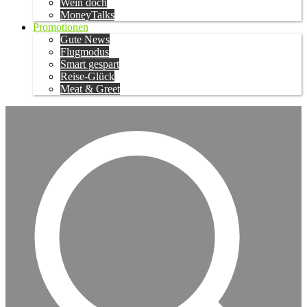
Wein doch
MoneyTalks
Promotionen
Gute News
Flugmodus
Smart gespart
Reise-Glück
Meat & Greet