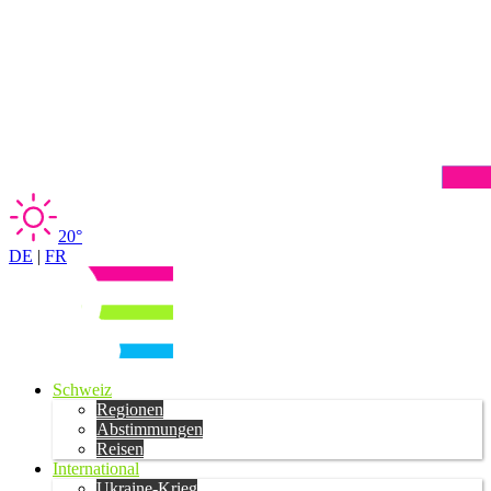
20°
DE
|
FR
Schweiz
Regionen
Abstimmungen
Reisen
International
Ukraine-Krieg