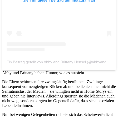
Sieh dir diesen Beitrag auf Instagram an
Ein Beitrag geteilt von Abby and Brittany Hensel (@abbyandbrittany)
Abby und Brittany haben Humor, wie es aussieht.
Die Eltern schirmten ihre zwangsläufig berühmten Zwillinge
konsequent vor neugierigen Blicken ab und bedienten auch nicht die
Sensationslust der Medien – sie willigten nicht in Home-Storys ein
und gaben nie Interviews. Allerdings sperrten sie die Mädchen auch
nicht weg, sondern sorgten im Gegenteil dafür, dass sie am sozialen
Leben teilnahmen.
Nur bei wenigen Gelegenheiten richtete sich das Scheinwerferlicht