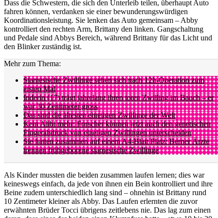
Dass die Schwestern, die sich den Unterleib teilen, überhaupt Auto
fahren können, verdanken sie einer bewunderungswürdigen
Koordinationsleistung. Sie lenken das Auto gemeinsam – Abby
kontrolliert den rechten Arm, Brittany den linken. Gangschaltung
und Pedale sind Abbys Bereich, während Brittany für das Licht und
den Blinker zuständig ist.
Mehr zum Thema:
Siamesische Zwillinge sehen sich nach 12h-Operation zum
ersten Mal
Inderin (17) trägt jahrelang ihren toten Zwilling im Bauch – er
war 30 Zentimeter gross
Das sind die ältesten eineiigen Zwillinge der Welt
Kein Alibi mehr: Forscher können jetzt auch den genetischen
Fingerabdruck von eineiigen Zwillingen unterscheiden
Sie hatten zusammen auf einem A4-Blatt Platz: Berner Ärzte
trennen frühgeborene siamesische Zwillinge
Als Kinder mussten die beiden zusammen laufen lernen; dies war
keineswegs einfach, da jede von ihnen ein Bein kontrolliert und ihre
Beine zudem unterschiedlich lang sind – ohnehin ist Brittany rund
10 Zentimeter kleiner als Abby. Das Laufen erlernten die zuvor
erwähnten Brüder Tocci übrigens zeitlebens nie. Das lag zum einen