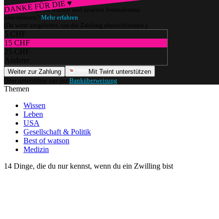
DANKE FÜR DIE ♥
Würdest du gerne watson und unseren Journalismus
unterstützen?
Mehr erfahren
(Du wirst umgeleitet, um die Zahlung abzuschliessen.)
5 CHF
15 CHF
25 CHF
Anderer
Weiter zur Zahlung
Mit Twint unterstützen
Oder unterstütze uns per
Banküberweisung
.
Themen
Wissen
Leben
USA
Gesellschaft & Politik
Best of watson
Medizin
14 Dinge, die du nur kennst, wenn du ein Zwilling bist