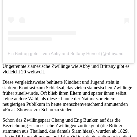
Ein Beitrag geteilt von Abby and Brittany Hensel (@abbyandbrittany)
Ungetrennte siamesische Zwillinge wie Abby und Brittany gibt es
vielleicht 20 weltweit.
Diese vergleichsweise behütete Kindheit und Jugend steht in
starkem Kontrast zum Schicksal, das vielen siamesischen Zwillinge
früher zuteilwurde. Oft blieb ihren Eltern und später ihnen selbst
keine andere Wahl, als diese «Laune der Natur» vor einem
neugierigen Publikum in heute menschenverachtend anmutenden
«Freak Shows» zur Schau zu stellen.
Schon das Zwillingspaar
Chang und Eng Bunker
, auf das die
Bezeichnung «siamesische Zwillinge» zurückgeht (die Brüder
stammten aus Thailand, das damals Siam hiess), wurden ab 1829,
als sie 18 Jahre alt waren, auf Jahrmärkten als Sensation präsentiert.