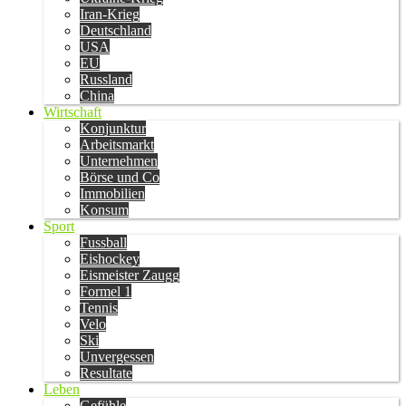
Iran-Krieg
Deutschland
USA
EU
Russland
China
Wirtschaft
Konjunktur
Arbeitsmarkt
Unternehmen
Börse und Co
Immobilien
Konsum
Sport
Fussball
Eishockey
Eismeister Zaugg
Formel 1
Tennis
Velo
Ski
Unvergessen
Resultate
Leben
Gefühle