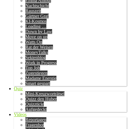
Emma Amour
Nachtschicht
Rauszeit
Gärtner Graf
KI-Kosmos
Loading …
Down by Law
Move on up
Watts On
Rat der Weisen
MoneyTalks
Sektenblog
Work in Progress
Top Job
Zugestiegen
Madame Energie
Smart gespart
Quiz
Mini-Kreuzworträtsel
Quizz den Huber
Quizzticle
Aufgedeckt
Videos
Reportagen
Fragenbot