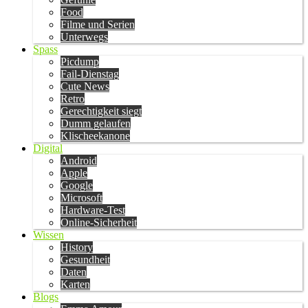
Food
Filme und Serien
Unterwegs
Spass
Picdump
Fail-Dienstag
Cute News
Retro
Gerechtigkeit siegt
Dumm gelaufen
Klischeekanone
Digital
Android
Apple
Google
Microsoft
Hardware-Test
Online-Sicherheit
Wissen
History
Gesundheit
Daten
Karten
Blogs