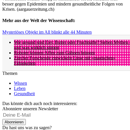
besser gegen Epidemien und mindern gesundheitliche Folgen von
Krisen. (aargauerzeitung.ch)
Mehr aus der Welt der Wissenschaft:
Mysteriöses Objekt im All blinkt alle 44 Minuten
Wie gesund sind Eier, Butter oder Fruchtsäfte? Sieben Mythen 
und was wirklich stimmt
Roboter können Affen zum Gähnen bringen
Zürcher Forschende entwickeln Linse mit «magischen»
Fähigkeiten
Themen
Wissen
Leben
Gesundheit
Das könnte dich auch noch interessieren:
Abonniere unseren Newsletter
Abonnieren
Du hast uns was zu sagen?