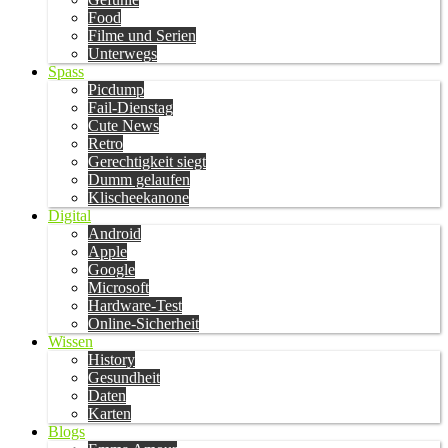
Food
Filme und Serien
Unterwegs
Spass
Picdump
Fail-Dienstag
Cute News
Retro
Gerechtigkeit siegt
Dumm gelaufen
Klischeekanone
Digital
Android
Apple
Google
Microsoft
Hardware-Test
Online-Sicherheit
Wissen
History
Gesundheit
Daten
Karten
Blogs