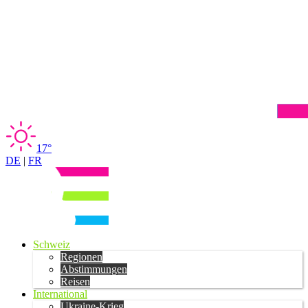
17°
DE
|
FR
Schweiz
Regionen
Abstimmungen
Reisen
International
Ukraine-Krieg