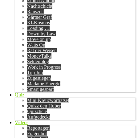
Emma Amour
Nachtschicht
Rauszeit
Gärtner Graf
KI-Kosmos
Loading …
Down by Law
Move on up
Watts On
Rat der Weisen
MoneyTalks
Sektenblog
Work in Progress
Top Job
Zugestiegen
Madame Energie
Smart gespart
Quiz
Mini-Kreuzworträtsel
Quizz den Huber
Quizzticle
Aufgedeckt
Videos
Reportagen
Fragenbot