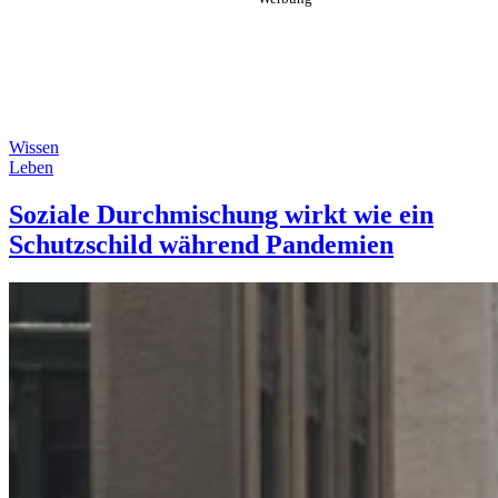
Wissen
Leben
Soziale Durchmischung wirkt wie ein
Schutzschild während Pandemien