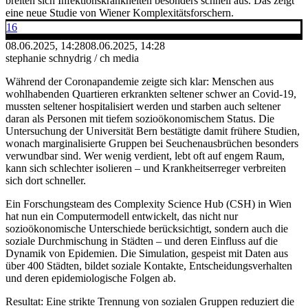
breiten sich Infektionskrankheiten besonders schnell aus. Das zeigt
eine neue Studie von Wiener Komplexitätsforschern.
16
08.06.2025, 14:28
08.06.2025, 14:28
stephanie schnydrig / ch media
Während der Coronapandemie zeigte sich klar: Menschen aus
wohlhabenden Quartieren erkrankten seltener schwer an Covid-19,
mussten seltener hospitalisiert werden und starben auch seltener
daran als Personen mit tiefem sozioökonomischem Status. Die
Untersuchung der Universität Bern bestätigte damit frühere Studien,
wonach marginalisierte Gruppen bei Seuchenausbrüchen besonders
verwundbar sind. Wer wenig verdient, lebt oft auf engem Raum,
kann sich schlechter isolieren – und Krankheitserreger verbreiten
sich dort schneller.
Ein Forschungsteam des Complexity Science Hub (CSH) in Wien
hat nun ein Computermodell entwickelt, das nicht nur
sozioökonomische Unterschiede berücksichtigt, sondern auch die
soziale Durchmischung in Städten – und deren Einfluss auf die
Dynamik von Epidemien. Die Simulation, gespeist mit Daten aus
über 400 Städten, bildet soziale Kontakte, Entscheidungsverhalten
und deren epidemiologische Folgen ab.
Resultat: Eine strikte Trennung von sozialen Gruppen reduziert die