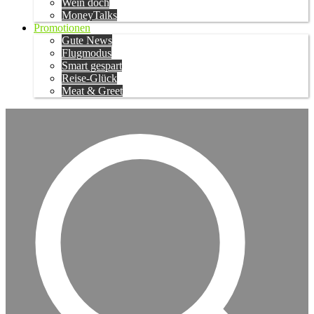
Wein doch
MoneyTalks
Promotionen
Gute News
Flugmodus
Smart gespart
Reise-Glück
Meat & Greet