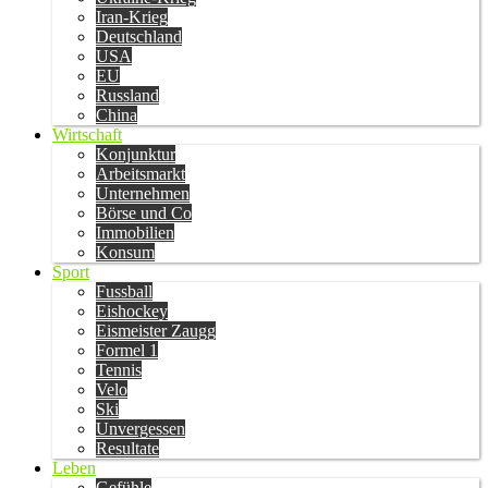
Iran-Krieg
Deutschland
USA
EU
Russland
China
Wirtschaft
Konjunktur
Arbeitsmarkt
Unternehmen
Börse und Co
Immobilien
Konsum
Sport
Fussball
Eishockey
Eismeister Zaugg
Formel 1
Tennis
Velo
Ski
Unvergessen
Resultate
Leben
Gefühle