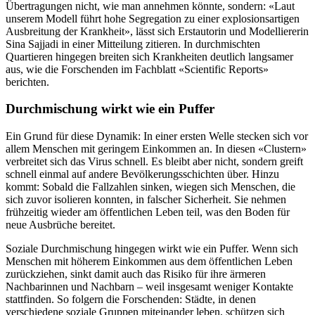
Übertragungen nicht, wie man annehmen könnte, sondern: «Laut
unserem Modell führt hohe Segregation zu einer explosionsartigen
Ausbreitung der Krankheit», lässt sich Erstautorin und Modelliererin
Sina Sajjadi in einer Mitteilung zitieren. In durchmischten
Quartieren hingegen breiten sich Krankheiten deutlich langsamer
aus, wie die Forschenden im Fachblatt «Scientific Reports»
berichten.
Durchmischung wirkt wie ein Puffer
Ein Grund für diese Dynamik: In einer ersten Welle stecken sich vor
allem Menschen mit geringem Einkommen an. In diesen «Clustern»
verbreitet sich das Virus schnell. Es bleibt aber nicht, sondern greift
schnell einmal auf andere Bevölkerungsschichten über. Hinzu
kommt: Sobald die Fallzahlen sinken, wiegen sich Menschen, die
sich zuvor isolieren konnten, in falscher Sicherheit. Sie nehmen
frühzeitig wieder am öffentlichen Leben teil, was den Boden für
neue Ausbrüche bereitet.
Soziale Durchmischung hingegen wirkt wie ein Puffer. Wenn sich
Menschen mit höherem Einkommen aus dem öffentlichen Leben
zurückziehen, sinkt damit auch das Risiko für ihre ärmeren
Nachbarinnen und Nachbarn – weil insgesamt weniger Kontakte
stattfinden. So folgern die Forschenden: Städte, in denen
verschiedene soziale Gruppen miteinander leben, schützen sich