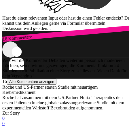
Hast du einen relevanten Input oder hast du einen Fehler entdeckt? D
kannst uns dein Anliegen gerne via Formular übermitteln.
Diskussion wird geladen...
16 Kommentare
Zum Login
Weil wir die Kommentar-Debatten weiterhin persönlich moderieren
möchten, sehen wir uns gezwungen, die Kommentarfunktion 24
Stunden nach Publikation einer Story zu schliessen. Vielen Dank für
dein Verständnis!
16
Alle Kommentare anzeigen
Roche und US-Partner starten Studie mit neuartigem
Krebsmedikament
Roche hat zusammen mit dem US-Partner Nurix Therapeutics den
ersten Patienten in eine globale zulassungsrelevante Studie mit dem
experimentellen Wirkstoff Bexobrutideg aufgenommen.
Zur Story
0
0