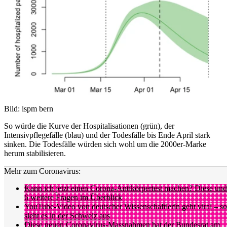
Bild: ispm bern
So würde die Kurve der Hospitalisationen (grün), der
Intensivpflegefälle (blau) und der Todesfälle bis Ende April stark
sinken. Die Todesfälle würden sich wohl um die 2000er-Marke
herum stabilisieren.
Mehr zum Coronavirus:
Kann ich jetzt einen Corona-Antikörpertest machen? Diese und
6 weitere Fragen im Überblick
YouTube-Video von deutscher Wissenschaftlerin geht viral – so
sieht es in der Schweiz aus
Diese neuen Coronavirus-Massnahmen hat der Bundesrat am