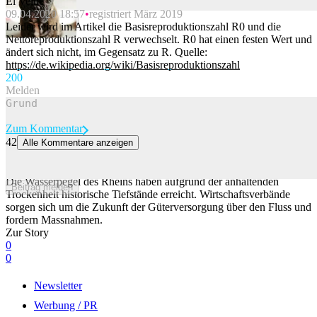
El Veitie
09.04.2020 18:57
registriert März 2019
Beitrag melden
Leider wird im Artikel die Basisreproduktionszahl R0 und die
Nettoreproduktionszahl R verwechselt. R0 hat einen festen Wert und
ändert sich nicht, im Gegensatz zu R. Quelle:
https://de.wikipedia.org/wiki/Basisreproduktionszahl
20
0
Melden
Zum Kommentar
42
Alle Kommentare anzeigen
Wirtschaftsverbände fordern Massnahmen wegen tiefem Rhein-
Pegel
Die Wasserpegel des Rheins haben aufgrund der anhaltenden
Beitrag melden
Trockenheit historische Tiefstände erreicht. Wirtschaftsverbände
sorgen sich um die Zukunft der Güterversorgung über den Fluss und
fordern Massnahmen.
Zur Story
0
0
Newsletter
Werbung / PR