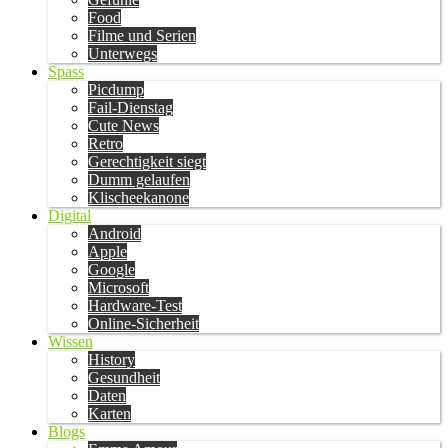
Food
Filme und Serien
Unterwegs
Spass
Picdump
Fail-Dienstag
Cute News
Retro
Gerechtigkeit siegt
Dumm gelaufen
Klischeekanone
Digital
Android
Apple
Google
Microsoft
Hardware-Test
Online-Sicherheit
Wissen
History
Gesundheit
Daten
Karten
Blogs