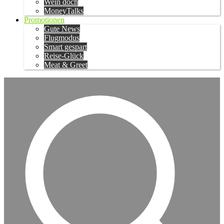
Wein doch
MoneyTalks
Promotionen
Gute News
Flugmodus
Smart gespart
Reise-Glück
Meat & Greet