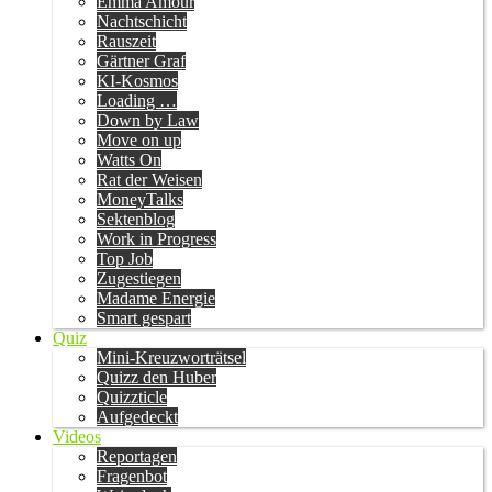
Emma Amour
Nachtschicht
Rauszeit
Gärtner Graf
KI-Kosmos
Loading …
Down by Law
Move on up
Watts On
Rat der Weisen
MoneyTalks
Sektenblog
Work in Progress
Top Job
Zugestiegen
Madame Energie
Smart gespart
Quiz
Mini-Kreuzworträtsel
Quizz den Huber
Quizzticle
Aufgedeckt
Videos
Reportagen
Fragenbot