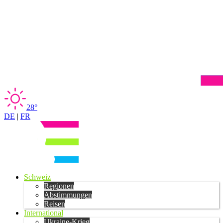
28°
DE
|
FR
Schweiz
Regionen
Abstimmungen
Reisen
International
Ukraine-Krieg