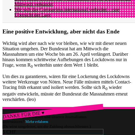
Mittwoch verkündet
Wie sich das Coronavirus international verbreitet – eine
Übersicht der Lage
Eine positive Entwicklung, aber nicht das Ende
Wichtig wird aber nach wie vor bleiben, wie wir mit dieser neuen
Situation umgehen. Der Bundesrat hat am Mittwoch die
Massnahmen um eine Woche bis am 26. April verlängert. Darüber
hinaus kommen schrittweise Aufhebungen des Lockdowns nur in
Frage, wenn R
weiterhin unter dem Wert 1 bleibt.
0
Um dies zu garantieren, wären für eine Lockerung des Lockdowns
weitere Werkzeuge von Nöten. Neue Fälle müssten mittels Contact-
Tracing früh erkannt und isoliert werden. Sollte sich R
wieder
0
negativ entwickeln, müsste der Bundesrat die Massnahmen erneut
verschärfen. (leo)
DANKE FÜR DIE ♥
Würdest du gerne watson und unseren Journalismus
unterstützen?
Mehr erfahren
(Du wirst umgeleitet, um die Zahlung abzuschliessen.)
5 CHF