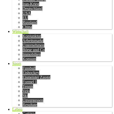
Iran-Krieg
Deutschland
USA
EU
Russland
China
Wirtschaft
Konjunktur
Arbeitsmarkt
Unternehmen
Börse und Co
Immobilien
Konsum
Sport
Fussball
Eishockey
Eismeister Zaugg
Formel 1
Tennis
Velo
Ski
Unvergessen
Resultate
Leben
Gefühle