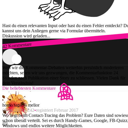
Hast du einen relevanten Input oder hast du einen Fehler entdeckt? D
kannst uns dein Anliegen gerne via Formular übermitteln.
Diskussion wird geladen...
42 Kommentare
Zum Login
Weil wir die Kommentar-Debatten weiterhin persönlich moderieren
möchten, sehen wir uns gezwungen, die Kommentarfunktion 24
Stunden nach Publikation einer Story zu schliessen. Vielen Dank für
dein Verständnis!
Die beliebtesten Kommentare
homo sapiens melior
09.04.2020 13:42
registriert Februar 2017
Wo liegt beim Contact-Tracing das Problem? Eure Daten sind sowies
schon überall verteilt. Sei es durch Handy-Games, Google, FB-Quizz
Windows und endlos weitere Möglichkeiten.