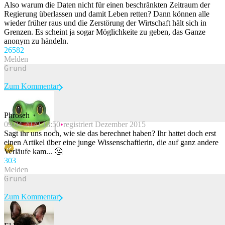
Also warum die Daten nicht für einen beschränkten Zeitraum der
Regierung überlassen und damit Leben retten? Dann können alle
wieder früher raus und die Zerstörung der Wirtschaft hält sich in
Grenzen. Es scheint ja sogar Möglichkeite zu geben, das Ganze
anonym zu händeln.
265
82
Melden
Zum Kommentar
Phrosch
09.04.2020 18:50
registriert Dezember 2015
Beitrag melden
Sagt ihr uns noch, wie sie das berechnet haben? Ihr hattet doch erst
einen Artikel über eine junge Wissenschaftlerin, die auf ganz andere
Verläufe kam... 🤔
30
3
Melden
Zum Kommentar