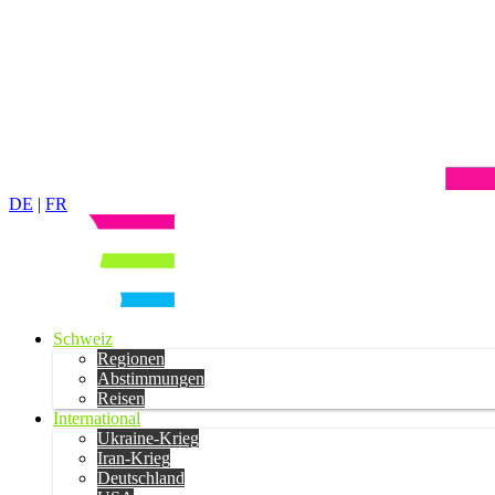
DE
|
FR
Schweiz
Regionen
Abstimmungen
Reisen
International
Ukraine-Krieg
Iran-Krieg
Deutschland