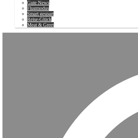
Gute News
Flugmodus
Smart gespart
Reise-Glück
Meat & Greet