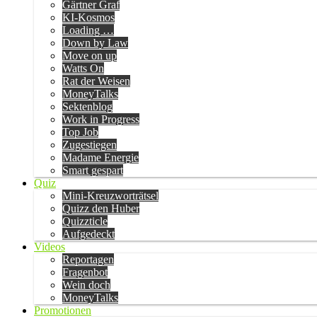
Gärtner Graf
KI-Kosmos
Loading …
Down by Law
Move on up
Watts On
Rat der Weisen
MoneyTalks
Sektenblog
Work in Progress
Top Job
Zugestiegen
Madame Energie
Smart gespart
Quiz
Mini-Kreuzworträtsel
Quizz den Huber
Quizzticle
Aufgedeckt
Videos
Reportagen
Fragenbot
Wein doch
MoneyTalks
Promotionen