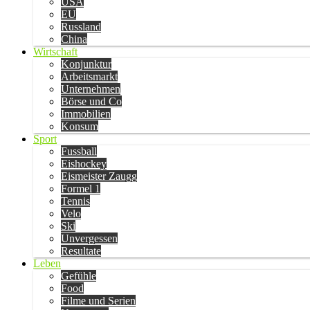
USA
EU
Russland
China
Wirtschaft
Konjunktur
Arbeitsmarkt
Unternehmen
Börse und Co
Immobilien
Konsum
Sport
Fussball
Eishockey
Eismeister Zaugg
Formel 1
Tennis
Velo
Ski
Unvergessen
Resultate
Leben
Gefühle
Food
Filme und Serien