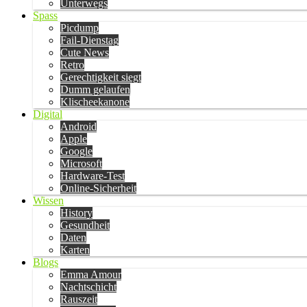
Unterwegs
Spass
Picdump
Fail-Dienstag
Cute News
Retro
Gerechtigkeit siegt
Dumm gelaufen
Klischeekanone
Digital
Android
Apple
Google
Microsoft
Hardware-Test
Online-Sicherheit
Wissen
History
Gesundheit
Daten
Karten
Blogs
Emma Amour
Nachtschicht
Rauszeit