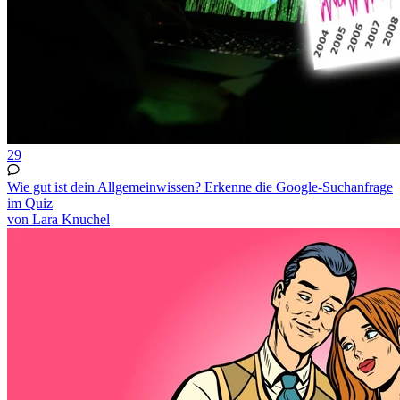
29
Wie gut ist dein Allgemeinwissen? Erkenne die Google-Suchanfrage
im Quiz
von Lara Knuchel