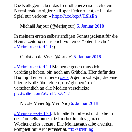
Die Kollegen haben das freundlicherweise nach dem
Newsbreak korrigiert: «Roger Federer lebt, er hat das
Spiel nur verloren.»
https://t.co/oqxVL9lzEn
— Michaël Jarjour (@derjarjour)
6. Januar 2018
In meinem ersten selbstständigen Sonntagsdienst für die
Heimatzeitung schrieb ich von einer "toten Leiche".
#MeinGroessterFail
;)
— Christian de Vries (@prcdv)
5. Januar 2018
#MeinGroessterFail
Meinen eigenen muss ich
verdrängt haben, bin noch am Grübeln. Hier dafür das
Highlight einer früheren
#sda
-Agenturkollegin, die eine
interne Notiz über einen „unsäglichen Text“
versehentlich an alle Medien verschickte:
pic.twitter.com/oUmE3kXYi7
— Nicole Meier (@Mei_Nic)
6. Januar 2018
#MeinGroessterFail
: Ich hatte Fotodienst und habe in
der Dunkelkammer die Produktion des ganzen
Wochenendes versaut. Die Montagsausgabe erschien
komplett mit Archivmaterial.
#lokalzeitung