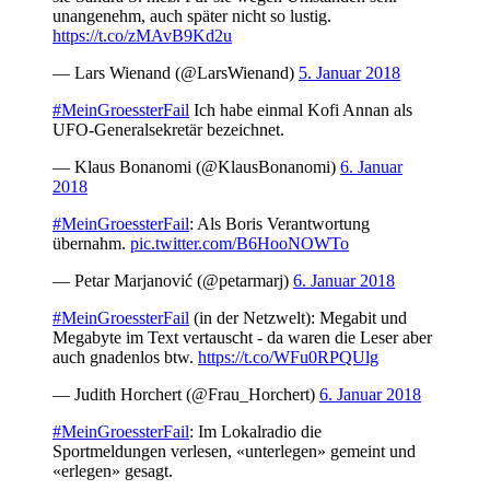
unangenehm, auch später nicht so lustig.
https://t.co/zMAvB9Kd2u
— Lars Wienand (@LarsWienand)
5. Januar 2018
#MeinGroessterFail
Ich habe einmal Kofi Annan als
UFO-Generalsekretär bezeichnet.
— Klaus Bonanomi (@KlausBonanomi)
6. Januar
2018
#MeinGroessterFail
: Als Boris Verantwortung
übernahm.
pic.twitter.com/B6HooNOWTo
— Petar Marjanović (@petarmarj)
6. Januar 2018
#MeinGroessterFail
(in der Netzwelt): Megabit und
Megabyte im Text vertauscht - da waren die Leser aber
auch gnadenlos btw.
https://t.co/WFu0RPQUlg
— Judith Horchert (@Frau_Horchert)
6. Januar 2018
#MeinGroessterFail
: Im Lokalradio die
Sportmeldungen verlesen, «unterlegen» gemeint und
«erlegen» gesagt.