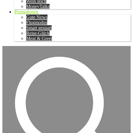
Wein doch
MoneyTalks
Promotionen
Gute News
Flugmodus
Smart gespart
Reise-Glück
Meat & Greet