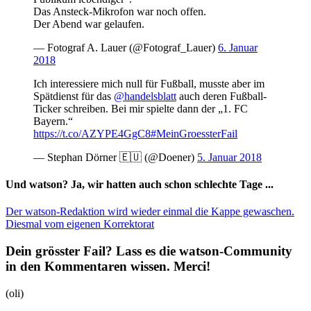
Das Ansteck-Mikrofon war noch offen.
Der Abend war gelaufen.
— Fotograf A. Lauer (@Fotograf_Lauer)
6. Januar
2018
Ich interessiere mich null für Fußball, musste aber im
Spätdienst für das
@handelsblatt
auch deren Fußball-
Ticker schreiben. Bei mir spielte dann der „1. FC
Bayern.“
https://t.co/AZYPE4GgC8
#MeinGroessterFail
— Stephan Dörner 🇪🇺 (@Doener)
5. Januar 2018
Und watson? Ja, wir hatten auch schon schlechte Tage ...
Der watson-Redaktion wird wieder einmal die Kappe gewaschen.
Diesmal vom eigenen Korrektorat
Dein grösster Fail? Lass es die watson-Community
in den Kommentaren wissen. Merci!
(oli)