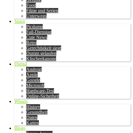
Food
Filme und Serien
Unterwegs
Spass
Picdump
Fail-Dienstag
Cute News
Retro
Gerechtigkeit siegt
Dumm gelaufen
Klischeekanone
Digital
Android
Apple
Google
Microsoft
Hardware-Test
Online-Sicherheit
Wissen
History
Gesundheit
Daten
Karten
Blogs