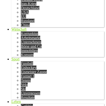
Iran-Krieg
Deutschland
USA
EU
Russland
China
Wirtschaft
Konjunktur
Arbeitsmarkt
Unternehmen
Börse und Co
Immobilien
Konsum
Sport
Fussball
Eishockey
Eismeister Zaugg
Formel 1
Tennis
Velo
Ski
Unvergessen
Resultate
Leben
Gefühle