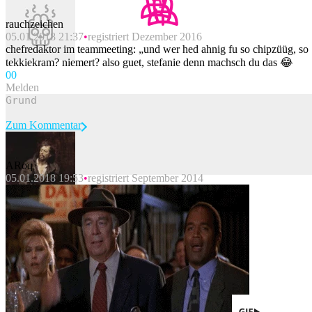
rauchzeichen
05.01.2018 21:37
registriert Dezember 2016
chefredaktor im teammeeting: „und wer hed ahnig fu so chipzüüg, so
tekkiekram? niemert? also guet, stefanie denn machsch du das 😂
0
0
Melden
Zum Kommentar
ARoq
05.01.2018 19:53
registriert September 2014
Beitrag melden