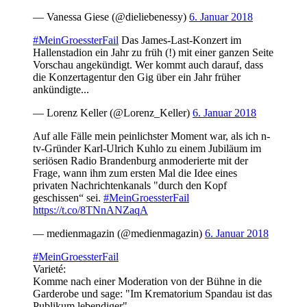
— Vanessa Giese (@dieliebenessy)
6. Januar 2018
#MeinGroessterFail
Das James-Last-Konzert im
Hallenstadion ein Jahr zu früh (!) mit einer ganzen Seite
Vorschau angekündigt. Wer kommt auch darauf, dass
die Konzertagentur den Gig über ein Jahr früher
ankündigte...
— Lorenz Keller (@Lorenz_Keller)
6. Januar 2018
Auf alle Fälle mein peinlichster Moment war, als ich n-
tv-Gründer Karl-Ulrich Kuhlo zu einem Jubiläum im
seriösen Radio Brandenburg anmoderierte mit der
Frage, wann ihm zum ersten Mal die Idee eines
privaten Nachrichtenkanals "durch den Kopf
geschissen“ sei.
#MeinGroessterFail
https://t.co/8TNnANZaqA
— medienmagazin (@medienmagazin)
6. Januar 2018
#MeinGroessterFail
Varieté:
Komme nach einer Moderation von der Bühne in die
Garderobe und sage: "Im Krematorium Spandau ist das
Publikum lebendiger".