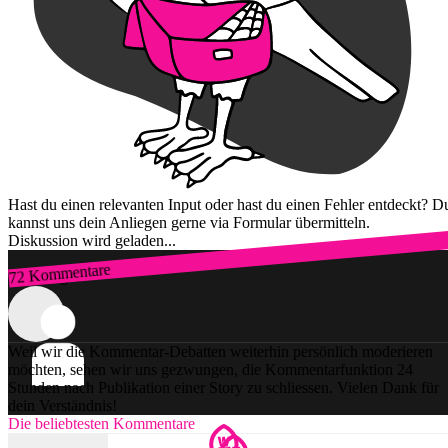
Hast du einen relevanten Input oder hast du einen Fehler entdeckt? D
kannst uns dein Anliegen gerne via Formular übermitteln.
Diskussion wird geladen...
72 Kommentare
Zum Login
Weil wir die Kommentar-Debatten weiterhin persönlich moderieren
möchten, sehen wir uns gezwungen, die Kommentarfunktion 24
Stunden nach Publikation einer Story zu schliessen. Vielen Dank für
dein Verständnis!
Die beliebtesten Kommentare