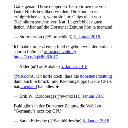
Ganz genau. Diese depperten Tech-Firmen die von
lauter Nerds bevölkert werden. Die könnten viel
erfolgreicher sein, wenn sie ihre Chips nicht von
Technikern sondern von Karl Lagerfeld designen
ließen. Aber auf die Dorstener Zeitung hört ja niemand.
— Stormursson (@Stormchild3)
5. Januar 2018
Ich habe mir jetzt einen Intel i7 geholt weil der einfach
sooo schöön ist!
#dorstenerzeitung
https://t.co/3qMbb63u17
— Alder (@TomBolalos)
5. Januar 2018
@SKoch91
ich hoffe doch, dass die
#dorstenerzeitung
dann auch Schmick- und Kleidungstipps für die CPUs
hat.
#neuland
halt alles 🤷
— Erik W. (Zoidberg) (@ewnx01)
5. Januar 2018
Bald gibt’s in der Dorstener Zeitung die Wahl zu
“Germany’s next top CPU”.
— Sarah Kriesche (@SarahKriesche)
5. Januar 2018