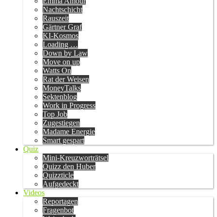
Emma Amour
Nachtschicht
Rauszeit
Gärtner Graf
KI-Kosmos
Loading …
Down by Law
Move on up
Watts On
Rat der Weisen
MoneyTalks
Sektenblog
Work in Progress
Top Job
Zugestiegen
Madame Energie
Smart gespart
Quiz
Mini-Kreuzworträtsel
Quizz den Huber
Quizzticle
Aufgedeckt
Videos
Reportagen
Fragenbot