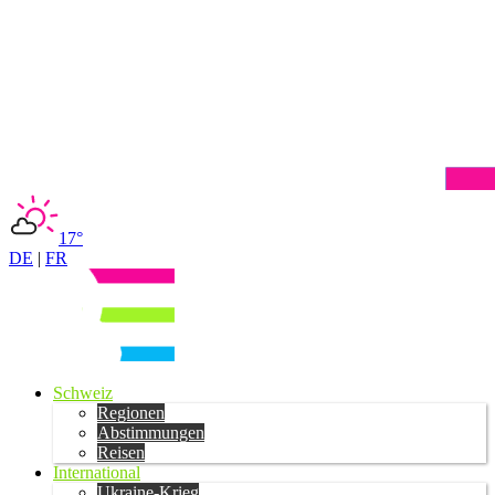
17°
DE
|
FR
Schweiz
Regionen
Abstimmungen
Reisen
International
Ukraine-Krieg