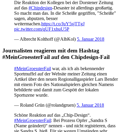
Die Reaktion der Kollegen bei der Dorstener Zeitung
auf das
#Chipdesign
-Desaster ist allerdings großartig.
So macht man das. In die Scheiße gegriffen, "Scheiße"
sagen, abputzen, besser
weitermachen.
https://t.co/JuY5sjTTgJ
pic.twitter.com/qUF1xhuU5P
— Albrecht Kolthoff (@AlbKol)
5. Januar 2018
Journalisten reagieren mit dem Hashtag
#MeinGroessterFail auf den Chipdesign-Fail
#MeinGroessterFail
war, als ich als bekennender
Sportmuffel auf der Website meiner Zeitung einen
Artikel über den neuen Regionalligaspieler Lars Bender
mit einem Foto des Nationalspielers gleichen Namens
bebilderte und damit zum Gespött der lokalen
Sportszene wurde.
— Roland Grün (@rolandgruen)
5. Januar 2018
Schöne Reaktion auf das „Chip-Design“.
#MeinGroessterFail
: Bei Prozess Opfer „Sandra S
(Name geändert)“ nennen - und nicht registrieren, dass
sie Sandra S. hieß. Für sie wegen Umständen sehr