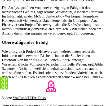
Die Analyse profitiert von einer einzigartigen Fähigkeit des
menschlichen Gehirns, sagt Jerome Waldispühl, Associate Professor
für Informatik an der McGill University: «Wir können komplexe
Konzepte mit viel weniger Daten lernen als ein Computer.» Auch
Phase vier von Project Discovery – also die Krebsforschung – soll
mittels Durchflusszytometrie-Daten erfolgen. «Wir stehen noch am
Anfang davon, das narrativ zu verbinden», sagt Finnbogason.
Überwältigender Erfolg
Wie erfolgreich Project Discovery sein würde, hatten selbst die
Initiatoren nicht erwartet: Bis heute haben die Spieler einen
Datensatz von mehr als 420 Millionen «Plots» erzeugt!
Wissenschaftliche Minispiele bereichern virtuelle Welten, sagt Attila
Szantner. «Nicht nur, weil sie unterhaltsam sind – sondern auch,
weil sie Sinn stiften. Es sind solche sinnstiftenden Aktivitäten, nach
denen wir uns in allen Lebensbereichen sehnen – auch bei Games.»
Video:
YouTube/TEDx Talks
Zum Start von Phase vier will CCP Games auch eine «Play Science