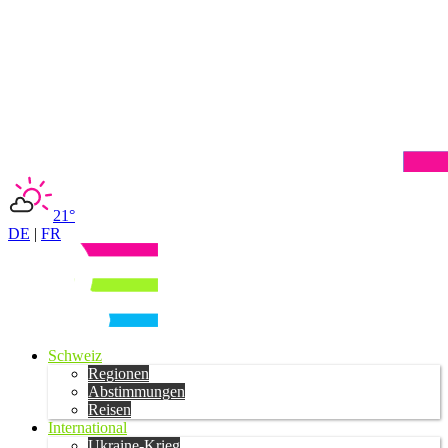
21°
DE
|
FR
Schweiz
Regionen
Abstimmungen
Reisen
International
Ukraine-Krieg