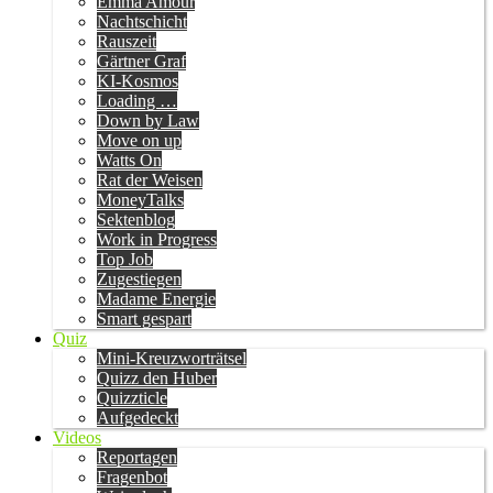
Emma Amour
Nachtschicht
Rauszeit
Gärtner Graf
KI-Kosmos
Loading …
Down by Law
Move on up
Watts On
Rat der Weisen
MoneyTalks
Sektenblog
Work in Progress
Top Job
Zugestiegen
Madame Energie
Smart gespart
Quiz
Mini-Kreuzworträtsel
Quizz den Huber
Quizzticle
Aufgedeckt
Videos
Reportagen
Fragenbot