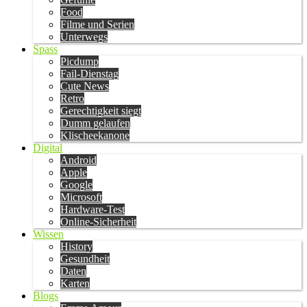
Food
Filme und Serien
Unterwegs
Spass
Picdump
Fail-Dienstag
Cute News
Retro
Gerechtigkeit siegt
Dumm gelaufen
Klischeekanone
Digital
Android
Apple
Google
Microsoft
Hardware-Test
Online-Sicherheit
Wissen
History
Gesundheit
Daten
Karten
Blogs