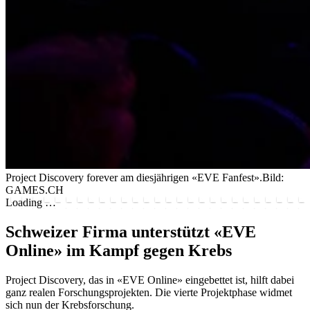
Project Discovery forever am diesjährigen «EVE Fanfest».
Bild:
GAMES.CH
Loading …
Schweizer Firma unterstützt «EVE
Online» im Kampf gegen Krebs
Project Discovery, das in «EVE Online» eingebettet ist, hilft dabei
ganz realen Forschungsprojekten. Die vierte Projektphase widmet
sich nun der Krebsforschung.