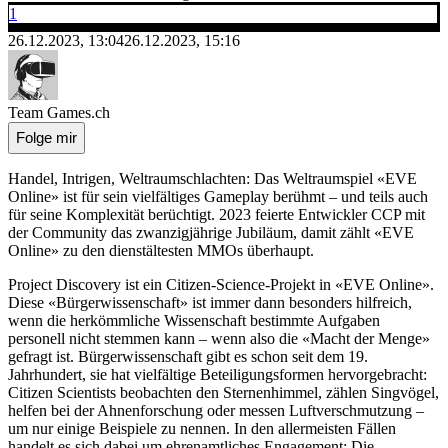
1
26.12.2023, 13:04
26.12.2023, 15:16
Team Games.ch
Folge mir
Handel, Intrigen, Weltraumschlachten: Das Weltraumspiel «EVE
Online» ist für sein vielfältiges Gameplay berühmt – und teils auch
für seine Komplexität berüchtigt. 2023 feierte Entwickler CCP mit
der Community das zwanzigjährige Jubiläum, damit zählt «EVE
Online» zu den dienstältesten MMOs überhaupt.
Project Discovery ist ein Citizen-Science-Projekt in «EVE Online».
Diese «Bürgerwissenschaft» ist immer dann besonders hilfreich,
wenn die herkömmliche Wissenschaft bestimmte Aufgaben
personell nicht stemmen kann – wenn also die «Macht der Menge»
gefragt ist. Bürgerwissenschaft gibt es schon seit dem 19.
Jahrhundert, sie hat vielfältige Beteiligungsformen hervorgebracht:
Citizen Scientists beobachten den Sternenhimmel, zählen Singvögel,
helfen bei der Ahnenforschung oder messen Luftverschmutzung –
um nur einige Beispiele zu nennen. In den allermeisten Fällen
handelt es sich dabei um ehrenamtliches Engagement: Die