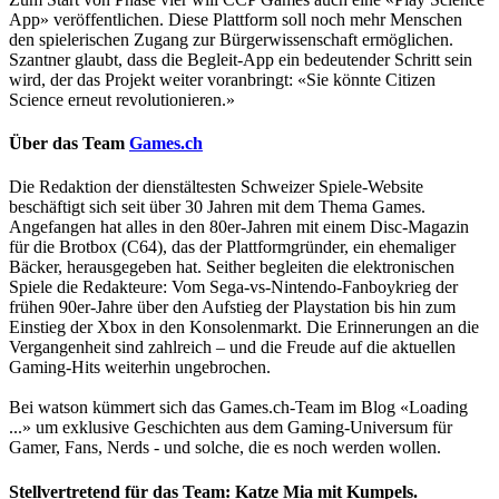
App» veröffentlichen. Diese Plattform soll noch mehr Menschen
den spielerischen Zugang zur Bürgerwissenschaft ermöglichen.
Szantner glaubt, dass die Begleit-App ein bedeutender Schritt sein
wird, der das Projekt weiter voranbringt: «Sie könnte Citizen
Science erneut revolutionieren.»
Über das Team
Games.ch
Die Redaktion der dienstältesten Schweizer Spiele-Website
beschäftigt sich seit über 30 Jahren mit dem Thema Games.
Angefangen hat alles in den 80er-Jahren mit einem Disc-Magazin
für die Brotbox (C64), das der Plattformgründer, ein ehemaliger
Bäcker, herausgegeben hat. Seither begleiten die elektronischen
Spiele die Redakteure: Vom Sega-vs-Nintendo-Fanboykrieg der
frühen 90er-Jahre über den Aufstieg der Playstation bis hin zum
Einstieg der Xbox in den Konsolenmarkt. Die Erinnerungen an die
Vergangenheit sind zahlreich – und die Freude auf die aktuellen
Gaming-Hits weiterhin ungebrochen.
Bei watson kümmert sich das Games.ch-Team im Blog «Loading
...» um exklusive Geschichten aus dem Gaming-Universum für
Gamer, Fans, Nerds - und solche, die es noch werden wollen.
Stellvertretend für das Team: Katze Mia mit Kumpels.