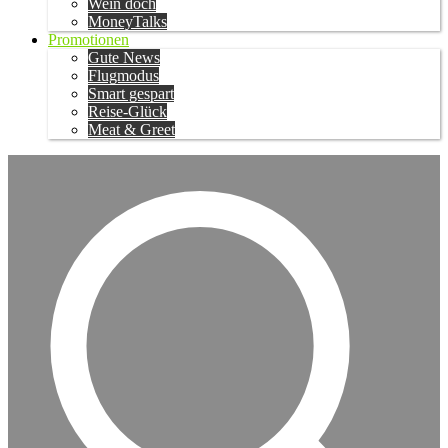
Wein doch
MoneyTalks
Promotionen
Gute News
Flugmodus
Smart gespart
Reise-Glück
Meat & Greet