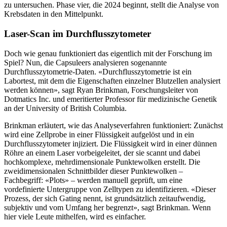
zu untersuchen. Phase vier, die 2024 beginnt, stellt die Analyse von
Krebsdaten in den Mittelpunkt.
Laser-Scan im Durchflusszytometer
Doch wie genau funktioniert das eigentlich mit der Forschung im
Spiel? Nun, die Capsuleers analysieren sogenannte
Durchflusszytometrie-Daten. «Durchflusszytometrie ist ein
Labortest, mit dem die Eigenschaften einzelner Blutzellen analysiert
werden können», sagt Ryan Brinkman, Forschungsleiter von
Dotmatics Inc. und emeritierter Professor für medizinische Genetik
an der University of British Columbia.
Brinkman erläutert, wie das Analyseverfahren funktioniert: Zunächst
wird eine Zellprobe in einer Flüssigkeit aufgelöst und in ein
Durchflusszytometer injiziert. Die Flüssigkeit wird in einer dünnen
Röhre an einem Laser vorbeigeleitet, der sie scannt und dabei
hochkomplexe, mehrdimensionale Punktewolken erstellt. Die
zweidimensionalen Schnittbilder dieser Punktewolken –
Fachbegriff: «Plots» – werden manuell geprüft, um eine
vordefinierte Untergruppe von Zelltypen zu identifizieren. «Dieser
Prozess, der sich Gating nennt, ist grundsätzlich zeitaufwendig,
subjektiv und vom Umfang her begrenzt», sagt Brinkman. Wenn
hier viele Leute mithelfen, wird es einfacher.