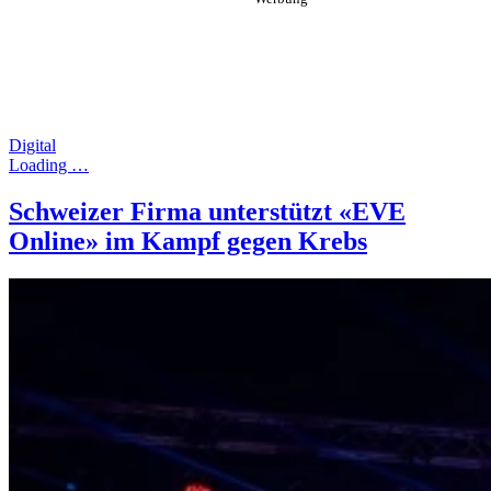
Digital
Loading …
Schweizer Firma unterstützt «EVE
Online» im Kampf gegen Krebs