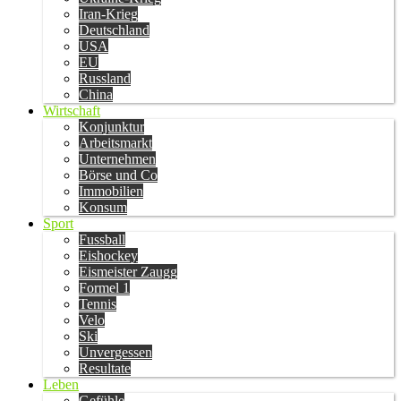
Iran-Krieg
Deutschland
USA
EU
Russland
China
Wirtschaft
Konjunktur
Arbeitsmarkt
Unternehmen
Börse und Co
Immobilien
Konsum
Sport
Fussball
Eishockey
Eismeister Zaugg
Formel 1
Tennis
Velo
Ski
Unvergessen
Resultate
Leben
Gefühle