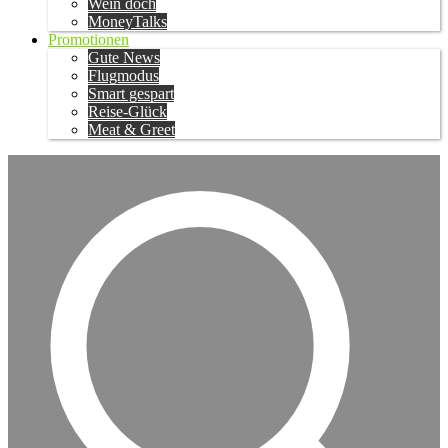
Wein doch
MoneyTalks
Promotionen
Gute News
Flugmodus
Smart gespart
Reise-Glück
Meat & Greet