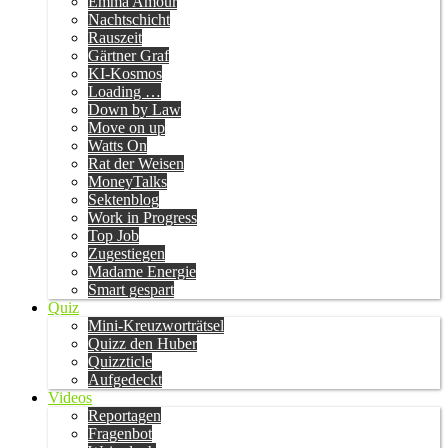
Emma Amour
Nachtschicht
Rauszeit
Gärtner Graf
KI-Kosmos
Loading …
Down by Law
Move on up
Watts On
Rat der Weisen
MoneyTalks
Sektenblog
Work in Progress
Top Job
Zugestiegen
Madame Energie
Smart gespart
Quiz
Mini-Kreuzworträtsel
Quizz den Huber
Quizzticle
Aufgedeckt
Videos
Reportagen
Fragenbot