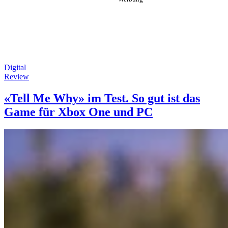
Digital
Review
«Tell Me Why» im Test. So gut ist das
Game für Xbox One und PC