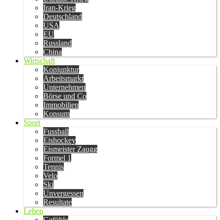
Iran-Krieg
Deutschland
USA
EU
Russland
China
Wirtschaft
Konjunktur
Arbeitsmarkt
Unternehmen
Börse und Co
Immobilien
Konsum
Sport
Fussball
Eishockey
Eismeister Zaugg
Formel 1
Tennis
Velo
Ski
Unvergessen
Resultate
Leben
Gefühle