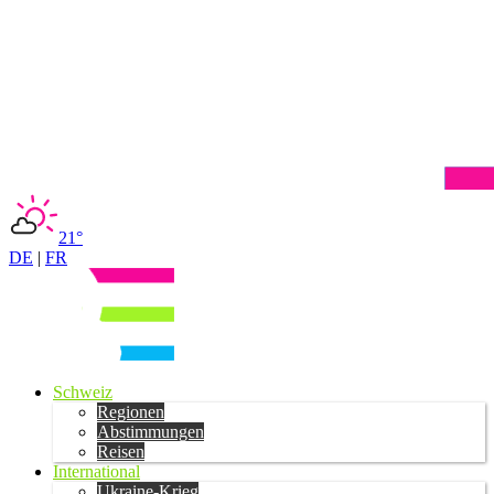
21°
DE
|
FR
Schweiz
Regionen
Abstimmungen
Reisen
International
Ukraine-Krieg