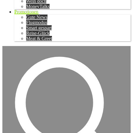
Wein doch
MoneyTalks
Promotionen
Gute News
Flugmodus
Smart gespart
Reise-Glück
Meat & Greet