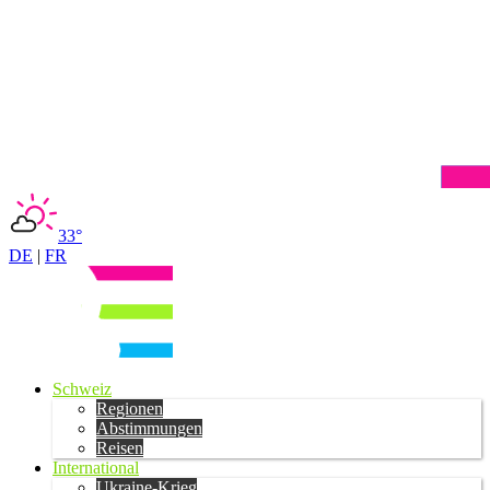
33°
DE
|
FR
Schweiz
Regionen
Abstimmungen
Reisen
International
Ukraine-Krieg