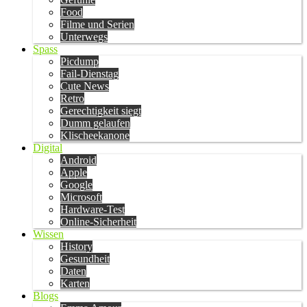
Food
Filme und Serien
Unterwegs
Spass
Picdump
Fail-Dienstag
Cute News
Retro
Gerechtigkeit siegt
Dumm gelaufen
Klischeekanone
Digital
Android
Apple
Google
Microsoft
Hardware-Test
Online-Sicherheit
Wissen
History
Gesundheit
Daten
Karten
Blogs