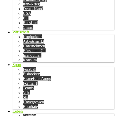
Iran-Krieg
Deutschland
USA
EU
Russland
China
Wirtschaft
Konjunktur
Arbeitsmarkt
Unternehmen
Börse und Co
Immobilien
Konsum
Sport
Fussball
Eishockey
Eismeister Zaugg
Formel 1
Tennis
Velo
Ski
Unvergessen
Resultate
Leben
Gefühle