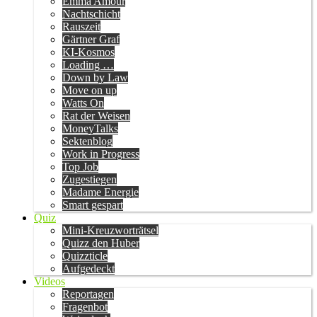
Emma Amour
Nachtschicht
Rauszeit
Gärtner Graf
KI-Kosmos
Loading …
Down by Law
Move on up
Watts On
Rat der Weisen
MoneyTalks
Sektenblog
Work in Progress
Top Job
Zugestiegen
Madame Energie
Smart gespart
Quiz
Mini-Kreuzworträtsel
Quizz den Huber
Quizzticle
Aufgedeckt
Videos
Reportagen
Fragenbot