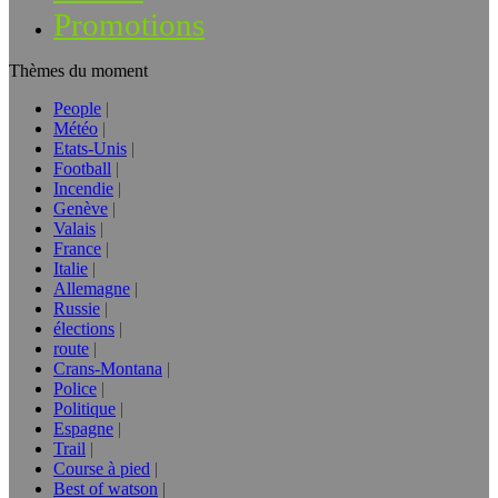
Promotions
Thèmes du moment
People
Météo
Etats-Unis
Football
Incendie
Genève
Valais
France
Italie
Allemagne
Russie
élections
route
Crans-Montana
Police
Politique
Espagne
Trail
Course à pied
Best of watson