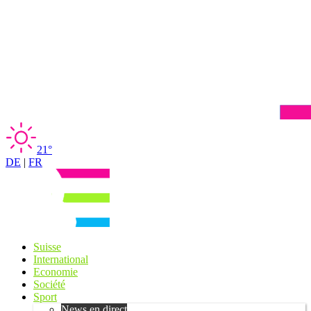
21°
DE
|
FR
Suisse
International
Economie
Société
Sport
News en direct