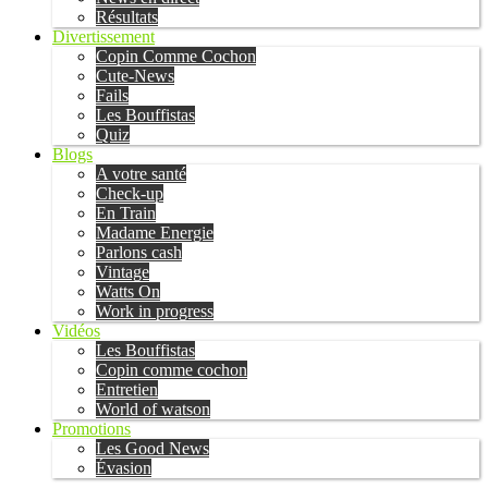
Résultats
Divertissement
Copin Comme Cochon
Cute-News
Fails
Les Bouffistas
Quiz
Blogs
A votre santé
Check-up
En Train
Madame Energie
Parlons cash
Vintage
Watts On
Work in progress
Vidéos
Les Bouffistas
Copin comme cochon
Entretien
World of watson
Promotions
Les Good News
Évasion