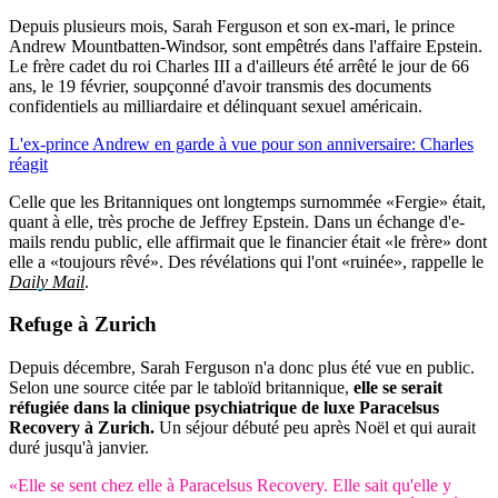
Depuis plusieurs mois, Sarah Ferguson et son ex-mari, le prince
Andrew Mountbatten-Windsor, sont empêtrés dans l'affaire Epstein.
Le frère cadet du roi Charles III a d'ailleurs été arrêté le jour de 66
ans, le 19 février, soupçonné d'avoir transmis des documents
confidentiels au milliardaire et délinquant sexuel américain.
L'ex-prince Andrew en garde à vue pour son anniversaire: Charles
réagit
Celle que les Britanniques ont longtemps surnommée «Fergie» était,
quant à elle, très proche de Jeffrey Epstein. Dans un échange d'e-
mails rendu public, elle affirmait que le financier était «le frère» dont
elle a «toujours rêvé». Des révélations qui l'ont «ruinée», rappelle le
Daily Mail
.
Refuge à Zurich
Depuis décembre, Sarah Ferguson n'a donc plus été vue en public.
Selon une source citée par le tabloïd britannique,
elle se serait
réfugiée dans la clinique psychiatrique de luxe Paracelsus
Recovery à Zurich.
Un séjour débuté peu après Noël et qui aurait
duré jusqu'à janvier.
«Elle se sent chez elle à Paracelsus Recovery. Elle sait qu'elle y