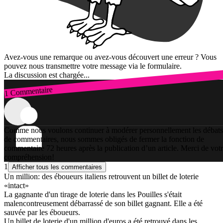
Avez-vous une remarque ou avez-vous découvert une erreur ? Vous
pouvez nous transmettre votre message via le formulaire.
La discussion est chargée...
1 Commentaire
Connexion
Comme nous voulons continuer à modérer personnellement les débats
de commentaires, nous sommes obligés de fermer la fonction de
commentaire 72 heures après la publication d’un article. Merci de vot
compréhension!
1
Afficher tous les commentaires
Un million: des éboueurs italiens retrouvent un billet de loterie
«intact»
La gagnante d'un tirage de loterie dans les Pouilles s'était
malencontreusement débarrassé de son billet gagnant. Elle a été
sauvée par les éboueurs.
Un billet de loterie d'un million d'euros a été retrouvé dans les