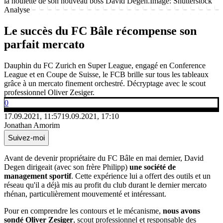
la houlette de son nouveau boss David Degen.
Image: Shutterstock
Analyse
Le succès du FC Bâle récompense son
parfait mercato
Dauphin du FC Zurich en Super League, engagé en Conference
League et en Coupe de Suisse, le FCB brille sur tous les tableaux
grâce à un mercato finement orchestré. Décryptage avec le scout
professionnel Oliver Zesiger.
0
17.09.2021, 11:57
19.09.2021, 17:10
Jonathan Amorim
Suivez-moi
Avant de devenir propriétaire du FC Bâle en mai dernier, David
Degen dirigeait (avec son frère Philipp)
une société de
management sportif
. Cette expérience lui a offert des outils et un
réseau qu'il a déjà mis au profit du club durant le dernier mercato
rhénan, particulièrement mouvementé et intéressant.
Pour en comprendre les contours et le mécanisme,
nous avons
sondé Oliver Zesiger
, scout professionnel et responsable des