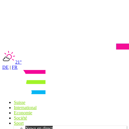
21°
DE
|
FR
Suisse
International
Economie
Société
Sport
News en direct