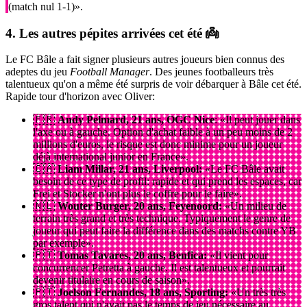
(match nul 1-1)».
4. Les autres pépites arrivées cet été 👼
Le FC Bâle a fait signer plusieurs autres joueurs bien connus des
adeptes du jeu
Football Manager
. Des jeunes footballeurs très
talentueux qu'on a même été surpris de voir débarquer à Bâle cet été.
Rapide tour d'horizon avec Oliver:
🇫🇷
Andy Pelmard, 21 ans, OGC Nice
: «Il peut jouer dans
l'axe ou à gauche. Option d'achat faible à un peu moins de 2
millions d'euros, le risque est donc minime pour un joueur
déjà international junior en France».
🇨🇦
Liam Millar, 21 ans, Liverpool:
«Le FC Bâle avait
besoin de ce type de profil: rapide et qui prend les espaces, car
Frei et Stocker n'ont plus le coffre pour le faire».
🇳🇱
Wouter Burger, 20 ans, Feyenoord:
«Un milieu de
terrain très grand et très technique. Typiquement le genre de
joueur qui peut faire la différence dans des matchs contre YB
par exemple».
🇵🇹
Tomas Tavares, 20 ans, Benfica:
«Il vient pour
concurrencer Petretta à gauche. Il est talentueux et pourrait
devenir titulaire en cours de saison».
🇵🇹
Joelson Fernandes, 18 ans, Sporting:
«Un très très
gros talent qui n'avait pas le temps de jeu nécessaire au