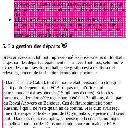
Sporting. Son club a estimé qu'il était mieux pour son joueur
de s'aguerrir avec des adultes au FC Bâle qu'avec les M23 du
club».
🇨🇭 Dan Ndoye, 21 ans, OGC Nice:
«Bâle le suit depuis
longtemps. Il est Suisse et expérimenté, une recrue idéale qui
connait notre championnat. De plus, il est également rapide,
technique et prend la profondeur».
5. La gestion des départs 👋
Si les arrivées au club ont impressionné les observateurs du football,
la gestion des départs a également été saluée. Toutefois, selon notre
expert des coulisses du football, cette gestion est à relativiser et
relève également de la situation économique actuelle.
«Dans le cas de Cabral, tout le monde était persuadé au club qu'il
allait partir. Cependant, le FCB n'a pas reçu d'offres qui
correspondaient à ses attentes (15 millions d'euros). Selon les
rumeurs, la dernière offre reçue aurait été de 12 millions, de la part
du Royal Antwerp en Belgique. Cas de figure similaire pour
Kasami, à qui il ne reste qu'un an de contrat. Si le club avait reçu
une offre respectable de la part de l'Olympiakos, je pense qu'il serait
parti. Dans ces deux exemples, je pense que la crise économique
actuelle a joué un rôle. Dans une conjoncture normale, le FCB