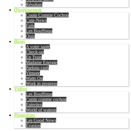
Résultats
Divertissement
Copin Comme Cochon
Cute-News
Fails
Les Bouffistas
Quiz
Blogs
A votre santé
Check-up
En Train
Madame Energie
Parlons cash
Vintage
Watts On
Work in progress
Vidéos
Les Bouffistas
Copin comme cochon
Entretien
World of watson
Promotions
Les Good News
Évasion