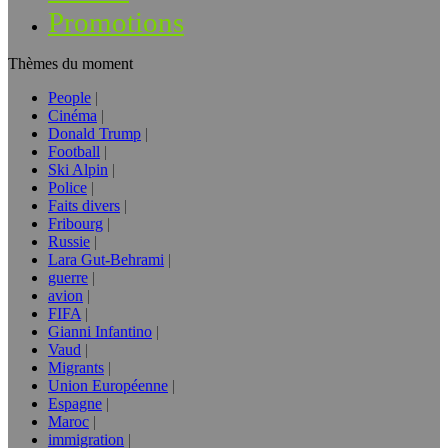
Promotions
Thèmes du moment
People
Cinéma
Donald Trump
Football
Ski Alpin
Police
Faits divers
Fribourg
Russie
Lara Gut-Behrami
guerre
avion
FIFA
Gianni Infantino
Vaud
Migrants
Union Européenne
Espagne
Maroc
immigration