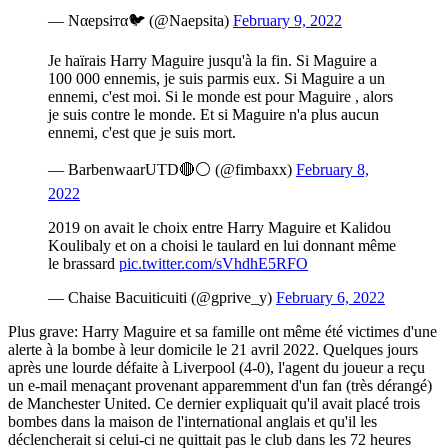
— Nαepѕiтα🐦 (@Naepsita)
February 9, 2022
Je haïrais Harry Maguire jusqu'à la fin. Si Maguire a
100 000 ennemis, je suis parmis eux. Si Maguire a un
ennemi, c'est moi. Si le monde est pour Maguire , alors
je suis contre le monde. Et si Maguire n'a plus aucun
ennemi, c'est que je suis mort.
— BarbenwaarUTD🔴⚪ (@fimbaxx)
February 8,
2022
2019 on avait le choix entre Harry Maguire et Kalidou
Koulibaly et on a choisi le taulard en lui donnant même
le brassard
pic.twitter.com/sVhdhE5RFO
— Chaise Bacuiticuiti (@gprive_y)
February 6, 2022
Plus grave: Harry Maguire et sa famille ont même été victimes d'une
alerte à la bombe à leur domicile le 21 avril 2022. Quelques jours
après une lourde défaite à Liverpool (4-0), l'agent du joueur a reçu
un e-mail menaçant provenant apparemment d'un fan (très dérangé)
de Manchester United. Ce dernier expliquait qu'il avait placé trois
bombes dans la maison de l'international anglais et qu'il les
déclencherait si celui-ci ne quittait pas le club dans les 72 heures