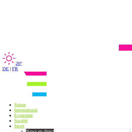
20°
DE
|
FR
Suisse
International
Economie
Société
Sport
News en direct