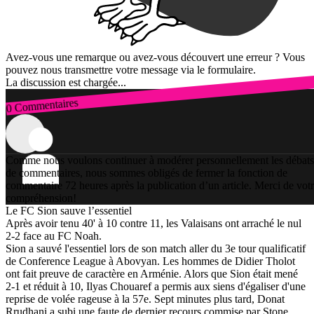
Avez-vous une remarque ou avez-vous découvert une erreur ? Vous
pouvez nous transmettre votre message via le formulaire.
La discussion est chargée...
0 Commentaires
Connexion
Comme nous voulons continuer à modérer personnellement les débats
de commentaires, nous sommes obligés de fermer la fonction de
commentaire 72 heures après la publication d’un article. Merci de vot
compréhension!
Le FC Sion sauve l’essentiel
Après avoir tenu 40' à 10 contre 11, les Valaisans ont arraché le nul
2-2 face au FC Noah.
Sion a sauvé l'essentiel lors de son match aller du 3e tour qualificatif
de Conference League à Abovyan. Les hommes de Didier Tholot
ont fait preuve de caractère en Arménie. Alors que Sion était mené
2-1 et réduit à 10, Ilyas Chouaref a permis aux siens d'égaliser d'une
reprise de volée rageuse à la 57e. Sept minutes plus tard, Donat
Rrudhani a subi une faute de dernier recours commise par Stone