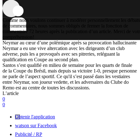
Comme nous voulons continuer à modérer personnellement les débats
de commentaires, nous sommes obligés de fermer la fonction de
commentaire 72 heures après la publication d’un article. Merci de vot
compréhension!
Neymar au cœur d’une polémique après sa provocation hallucinante
Neymar a eu une vive altercation avec les dirigeants d’un club
adverse, puis les a provoqués avec ses pitreries, reléguant la
qualification en Coupe au second plan.
Santos s’est qualifié en milieu de semaine pour les quarts de finale
de la Coupe du Brésil, mais depuis sa victoire 1-0, presque personne
ne parle de l’aspect sportif. Ce qu'il s’est passé dans les vestiaires
entre Neymar, son joueur vedette, et les adversaires du Clube do
Remo est au centre de toutes les discussions.
L’article
0
0
Obtenir l'application
watson sur Facebook
Publicité / RP