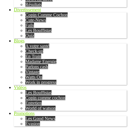
Résultats
Divertissement
Copin Comme Cochon
Cute-News
Fails
Les Bouffistas
Quiz
Blogs
A votre santé
Check-up
En Train
Madame Energie
Parlons cash
Vintage
Watts On
Work in progress
Vidéos
Les Bouffistas
Copin comme cochon
Entretien
World of watson
Promotions
Les Good News
Évasion