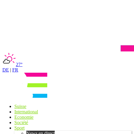
27°
DE
|
FR
Suisse
International
Economie
Société
Sport
News en direct