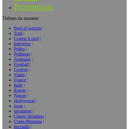
Promotions
Thèmes du moment
Best of watson
Trail
Course à pied
Interview
Police
Politique
Animaux
Football
Genève
Valais
France
Italie
Russie
Nature
Hollywood
route
streaming
Gianni Infantino
Crans-Montana
Incendie