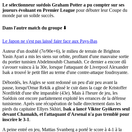
Le sélectionneur suédois Graham Potter a pu compter sur ses
joueurs évoluant en Premier League
pour débuter leur Coupe du
monde par un solide succès.
Dans l'autre match du groupe ⬇️
Le Japon ne s'est pas laissé faire face aux Pays-Bas
Auteur d'un doublé (7e/90e+6), le milieu de terrain de Brighton
Yasin Ayari a mis les siens sur orbite, profitant d'une mauvaise sortie
du portier tunisien Abdelmouhib Chamakh. Ce dernier a encore dû
s'avouer vaincu à la 30e, lorsque l'attaquant de Liverpool Alexander
Isak a trouvé le petit filet au terme d'une contre-attaque foudroyante.
Débordés, les Aigles se sont redonné un peu d'air peu avant la
pause, lorsqu'Omar Rekik a glissé le cuir dans la cage de Kristoffer
Nordfeldt d'une tête imparable (43e). Mais à l'heure de jeu, les
Suédois ont encore parfaitement exploité les errances de la défense
tunisienne. Après une récupération de balle directement dans les
pieds du capitaine Ellyes Skhiri,
Isak a lancé Viktor Gyökeres seul
devant Chamakh, et l'attaquant d'Arsenal n'a pas tremblé pour
inscrire le 3-1
.
A peine entré en jeu, Mattias Svanberg a porté le score à 4-1 à la