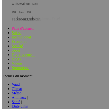
Téléchargez l’app!
Page d'accueil
Suisse
International
Economie
Société
Sport
Divertissement
Blogs
Vidéos
Promotions
Thèmes du moment
Vaud
Climat
Météo
Animaux
Santé
Etats-Unis