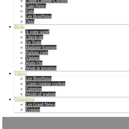
Copin Comme Cochon
Cute-News
Fails
Les Bouffistas
Quiz
Blogs
A votre santé
Check-up
En Train
Madame Energie
Parlons cash
Vintage
Watts On
Work in progress
Vidéos
Les Bouffistas
Copin comme cochon
Entretien
World of watson
Promotions
Les Good News
Évasion