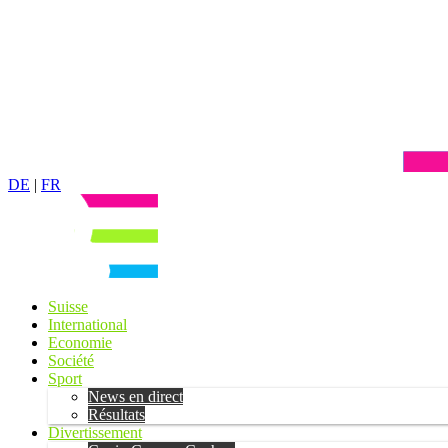
DE
|
FR
Suisse
International
Economie
Société
Sport
News en direct
Résultats
Divertissement