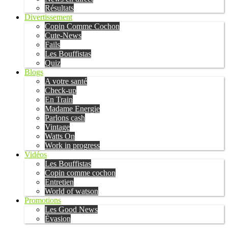
Résultats
Divertissement
Copin Comme Cochon
Cute-News
Fails
Les Bouffistas
Quiz
Blogs
A votre santé
Check-up
En Train
Madame Energie
Parlons cash
Vintage
Watts On
Work in progress
Vidéos
Les Bouffistas
Copin comme cochon
Entretien
World of watson
Promotions
Les Good News
Évasion