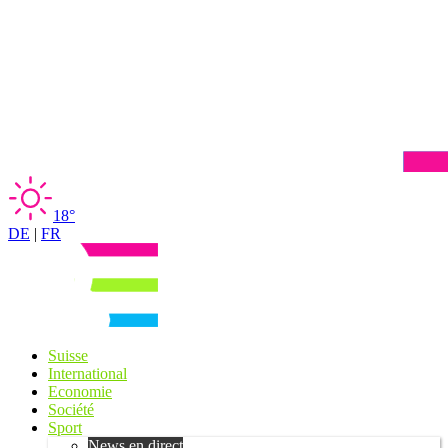
18°
DE
|
FR
Suisse
International
Economie
Société
Sport
News en direct