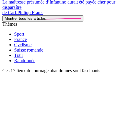
La maîtresse présumée d’Infantino aurait été payée cher pour
disparaître
de Carl-Philipp Frank
Montrer tous les articles
Thèmes
Sport
France
Cyclisme
Suisse romande
Trail
Randonnée
Ces 17 lieux de tournage abandonnés sont fascinants