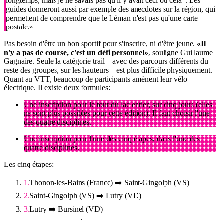
longtemps, mais je ne savais pas qu'il y avait ceci ou cela". Les
guides donneront aussi par exemple des anecdotes sur la région, qui
permettent de comprendre que le Léman n'est pas qu'une carte
postale.»
Pas besoin d'être un bon sportif pour s'inscrire, ni d'être jeune.
«Il
n'y a pas de course, c'est un défi personnel»
, souligne Guillaume
Gagnaire. Seule la catégorie trail – avec des parcours différents du
reste des groupes, sur les hauteurs – est plus difficile physiquement.
Quant au VTT, beaucoup de participants amènent leur vélo
électrique. Il existe deux formules:
Une inscription pour le tour du lac entier, sur cinq jours (elles
ne sont plus possibles pour cette édition). Il faut choisir l'une
des quatre disciplines.
Une inscription pour l'une des cinq étapes, dans l'une des
quatre disciplines.
Les cinq étapes:
Thonon-les-Bains (France) ➡️ Saint-Gingolph (VS)
Saint-Gingolph (VS) ➡️ Lutry (VD)
Lutry ➡️ Bursinel (VD)