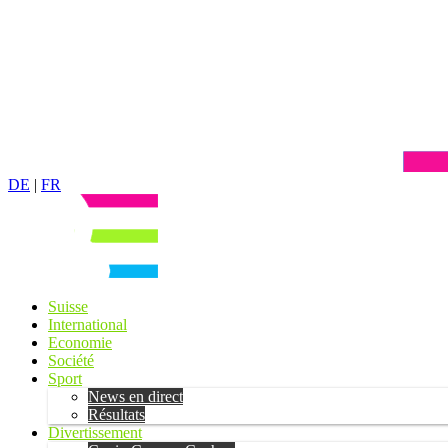
DE
|
FR
Suisse
International
Economie
Société
Sport
News en direct
Résultats
Divertissement