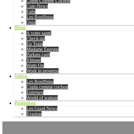
Copin Comme Cochon
Cute-News
Fails
Les Bouffistas
Quiz
Blogs
A votre santé
Check-up
En Train
Madame Energie
Parlons cash
Vintage
Watts On
Work in progress
Vidéos
Les Bouffistas
Copin comme cochon
Entretien
World of watson
Promotions
Les Good News
Évasion