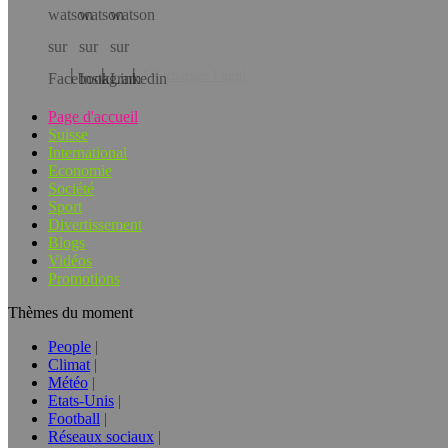
Téléchargez l’app!
Page d'accueil
Suisse
International
Economie
Société
Sport
Divertissement
Blogs
Vidéos
Promotions
Thèmes du moment
People
Climat
Météo
Etats-Unis
Football
Réseaux sociaux