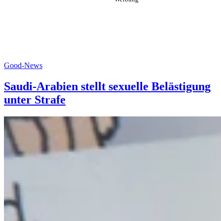
Good-News
Saudi-Arabien stellt sexuelle Belästigung
unter Strafe