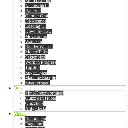
Emma Amour
Nachtschicht
Rauszeit
Gärtner Graf
KI-Kosmos
Loading …
Down by Law
Move on up
Watts On
Rat der Weisen
MoneyTalks
Sektenblog
Work in Progress
Top Job
Zugestiegen
Madame Energie
Smart gespart
Quiz
Mini-Kreuzworträtsel
Quizz den Huber
Quizzticle
Aufgedeckt
Videos
Reportagen
Fragenbot