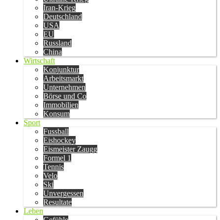
Iran-Krieg
Deutschland
USA
EU
Russland
China
Wirtschaft
Konjunktur
Arbeitsmarkt
Unternehmen
Börse und Co
Immobilien
Konsum
Sport
Fussball
Eishockey
Eismeister Zaugg
Formel 1
Tennis
Velo
Ski
Unvergessen
Resultate
Leben
Gefühle