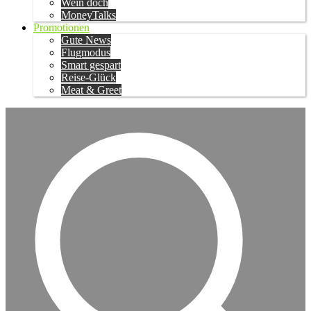
Wein doch
MoneyTalks
Promotionen
Gute News
Flugmodus
Smart gespart
Reise-Glück
Meat & Greet