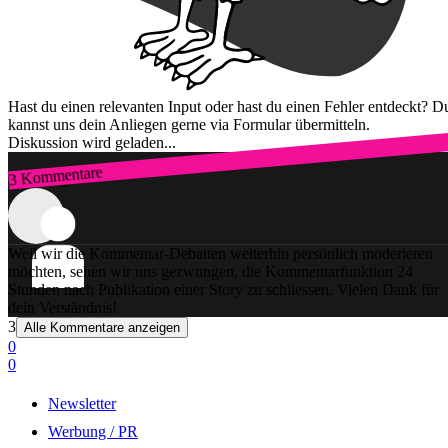
Hast du einen relevanten Input oder hast du einen Fehler entdeckt? D
kannst uns dein Anliegen gerne via Formular übermitteln.
Diskussion wird geladen...
3 Kommentare
Zum Login
Weil wir die Kommentar-Debatten weiterhin persönlich moderieren
möchten, sehen wir uns gezwungen, die Kommentarfunktion 24
Stunden nach Publikation einer Story zu schliessen. Vielen Dank für
dein Verständnis!
3
Alle Kommentare anzeigen
0
0
Newsletter
Werbung / PR