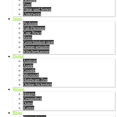
Food
Filme und Serien
Unterwegs
Spass
Picdump
Fail-Dienstag
Cute News
Retro
Gerechtigkeit siegt
Dumm gelaufen
Klischeekanone
Digital
Android
Apple
Google
Microsoft
Hardware-Test
Online-Sicherheit
Wissen
History
Gesundheit
Daten
Karten
Blogs