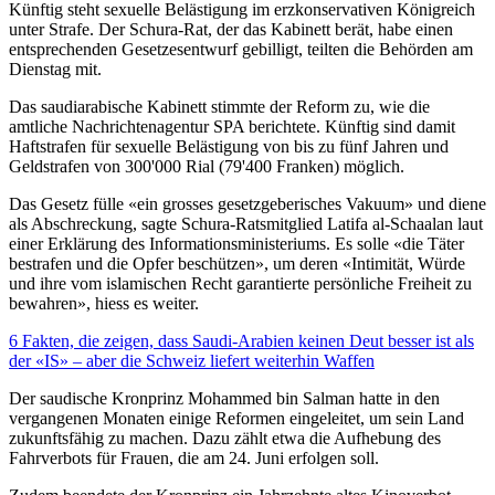
Künftig steht sexuelle Belästigung im erzkonservativen Königreich
unter Strafe. Der Schura-Rat, der das Kabinett berät, habe einen
entsprechenden Gesetzesentwurf gebilligt, teilten die Behörden am
Dienstag mit.
Das saudiarabische Kabinett stimmte der Reform zu, wie die
amtliche Nachrichtenagentur SPA berichtete. Künftig sind damit
Haftstrafen für sexuelle Belästigung von bis zu fünf Jahren und
Geldstrafen von 300'000 Rial (79'400 Franken) möglich.
Das Gesetz fülle «ein grosses gesetzgeberisches Vakuum» und diene
als Abschreckung, sagte Schura-Ratsmitglied Latifa al-Schaalan laut
einer Erklärung des Informationsministeriums. Es solle «die Täter
bestrafen und die Opfer beschützen», um deren «Intimität, Würde
und ihre vom islamischen Recht garantierte persönliche Freiheit zu
bewahren», hiess es weiter.
6 Fakten, die zeigen, dass Saudi-Arabien keinen Deut besser ist als
der «IS» – aber die Schweiz liefert weiterhin Waffen
Der saudische Kronprinz Mohammed bin Salman hatte in den
vergangenen Monaten einige Reformen eingeleitet, um sein Land
zukunftsfähig zu machen. Dazu zählt etwa die Aufhebung des
Fahrverbots für Frauen, die am 24. Juni erfolgen soll.