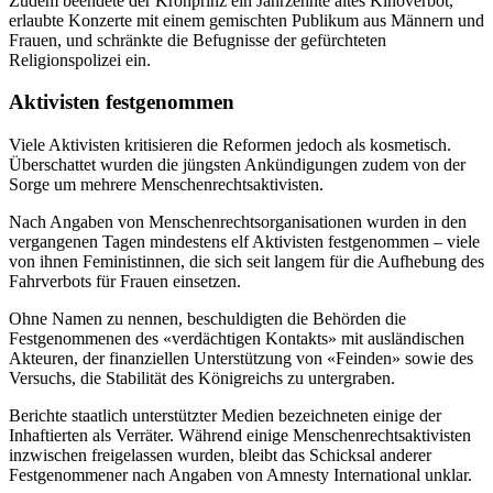
Zudem beendete der Kronprinz ein Jahrzehnte altes Kinoverbot,
erlaubte Konzerte mit einem gemischten Publikum aus Männern und
Frauen, und schränkte die Befugnisse der gefürchteten
Religionspolizei ein.
Aktivisten festgenommen
Viele Aktivisten kritisieren die Reformen jedoch als kosmetisch.
Überschattet wurden die jüngsten Ankündigungen zudem von der
Sorge um mehrere Menschenrechtsaktivisten.
Nach Angaben von Menschenrechtsorganisationen wurden in den
vergangenen Tagen mindestens elf Aktivisten festgenommen – viele
von ihnen Feministinnen, die sich seit langem für die Aufhebung des
Fahrverbots für Frauen einsetzen.
Ohne Namen zu nennen, beschuldigten die Behörden die
Festgenommenen des «verdächtigen Kontakts» mit ausländischen
Akteuren, der finanziellen Unterstützung von «Feinden» sowie des
Versuchs, die Stabilität des Königreichs zu untergraben.
Berichte staatlich unterstützter Medien bezeichneten einige der
Inhaftierten als Verräter. Während einige Menschenrechtsaktivisten
inzwischen freigelassen wurden, bleibt das Schicksal anderer
Festgenommener nach Angaben von Amnesty International unklar.