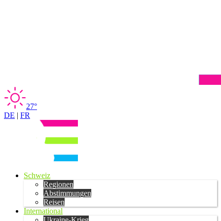
27°
DE
|
FR
Schweiz
Regionen
Abstimmungen
Reisen
International
Ukraine-Krieg