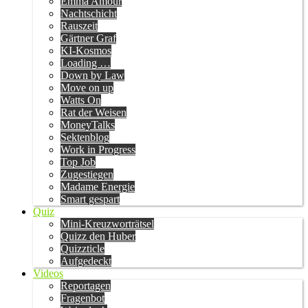
Emma Amour
Nachtschicht
Rauszeit
Gärtner Graf
KI-Kosmos
Loading …
Down by Law
Move on up
Watts On
Rat der Weisen
MoneyTalks
Sektenblog
Work in Progress
Top Job
Zugestiegen
Madame Energie
Smart gespart
Quiz
Mini-Kreuzworträtsel
Quizz den Huber
Quizzticle
Aufgedeckt
Videos
Reportagen
Fragenbot