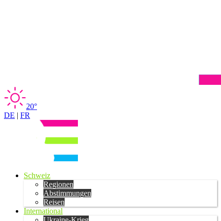
20°
DE
|
FR
Schweiz
Regionen
Abstimmungen
Reisen
International
Ukraine-Krieg