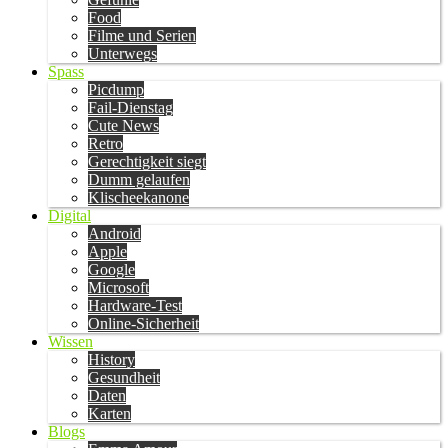
Food
Filme und Serien
Unterwegs
Spass
Picdump
Fail-Dienstag
Cute News
Retro
Gerechtigkeit siegt
Dumm gelaufen
Klischeekanone
Digital
Android
Apple
Google
Microsoft
Hardware-Test
Online-Sicherheit
Wissen
History
Gesundheit
Daten
Karten
Blogs