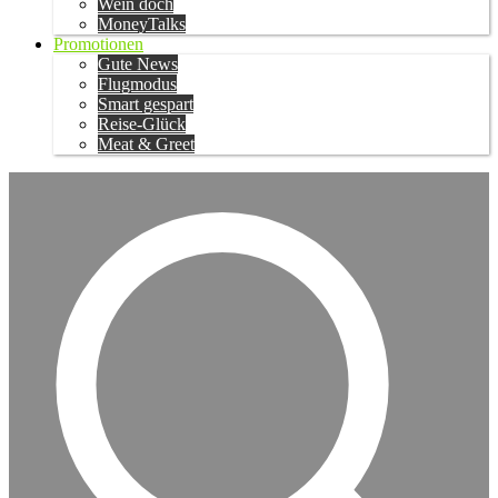
Wein doch
MoneyTalks
Promotionen
Gute News
Flugmodus
Smart gespart
Reise-Glück
Meat & Greet