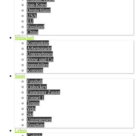
Iran-Krieg
Deutschland
USA
EU
Russland
China
Wirtschaft
Konjunktur
Arbeitsmarkt
Unternehmen
Börse und Co
Immobilien
Konsum
Sport
Fussball
Eishockey
Eismeister Zaugg
Formel 1
Tennis
Velo
Ski
Unvergessen
Resultate
Leben
Gefühle