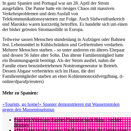
In ganz Spanien und Portugal war am 28. April der Strom
ausgefallen. Die Panne hatte ein riesiges Chaos mit massiven
Verkehrsproblemen und dem Ausfall von
Telekommunikationssystemen zur Folge. Auch Südwestfrankreich
und Marokko waren kurzzeitig betroffen. Es handelte sich um einen
der bisher grössten Stromausfälle in Europa.
Teilweise sassen Menschen stundenlang in Aufzügen oder Bahnen
fest. Lebensmittel in Kühlschränken und Gefriertruhen verdarben.
Mehrere Menschen starben – so unter anderem ein älteres Ehepaar
und dessen 56 Jahre alter Sohn. Das älteste Familienmitglied hatte
ein Beatmungsgerät benötigt. Als der Strom ausfiel, nahm die
Familie einen benzinbetriebenen Notstromgenerator in Betrieb.
Dessen Abgase verbreiteten sich im Haus, die drei
Familienmitglieder starben an einer Kohlenmonoxidvergiftung. (t-
online/dpa/afp/reuters)
Mehr zu Spanien:
«Tourists, go home!» Spanier demonstrieren mit Wasserpistolen
gegen den Massentourismus
Frau teilt Video aus Easyjet-Flugzeug nach Ibiza – «echter
Horror»
«Die Frage ist nur, wann»: Ein Experte über die Gefahr eines