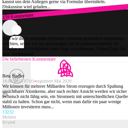
kannst uns dein Anliegen gerne via Formular übermitteln.
Diskussion wird geladen...
159 Kommentare
Zum Login
Weil wir die Kommentar-Debatten weiterhin persönlich moderieren
möchten, sehen wir uns gezwungen, die Kommentarfunktion 24
Stunden nach Publikation einer Story zu schliessen. Vielen Dank für
dein Verständnis!
Die beliebtesten Kommentare
Beta Stadler
18.06.2025 07:01
registriert Mai 2020
Wir können für mehrere Milliarden Strom erzeugen durch Spaltung
unsichtbarer Atomkerne, aber nach rechter Ansicht werden wir sicher
technisch nicht fähig sein, ein Stromnetz mit unterschiedlichen Quelle
stabil zu halten. Schon gar nicht, wenn man dafür ein paar wenige
Millionen investieren muss...
132
32
Melden