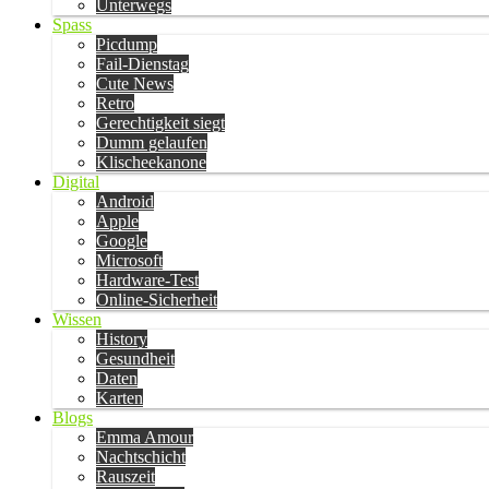
Unterwegs
Spass
Picdump
Fail-Dienstag
Cute News
Retro
Gerechtigkeit siegt
Dumm gelaufen
Klischeekanone
Digital
Android
Apple
Google
Microsoft
Hardware-Test
Online-Sicherheit
Wissen
History
Gesundheit
Daten
Karten
Blogs
Emma Amour
Nachtschicht
Rauszeit