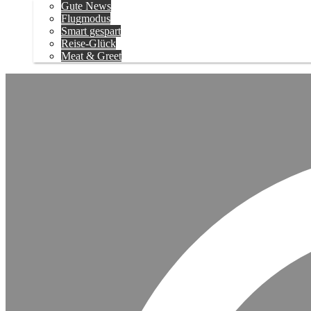
Gute News
Flugmodus
Smart gespart
Reise-Glück
Meat & Greet