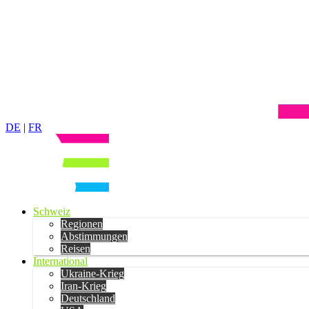
DE
|
FR
Schweiz
Regionen
Abstimmungen
Reisen
International
Ukraine-Krieg
Iran-Krieg
Deutschland