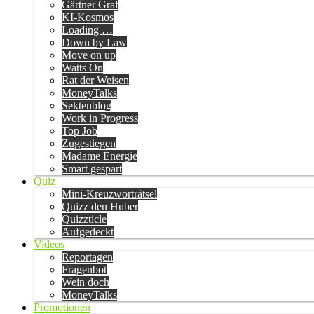
Gärtner Graf
KI-Kosmos
Loading …
Down by Law
Move on up
Watts On
Rat der Weisen
MoneyTalks
Sektenblog
Work in Progress
Top Job
Zugestiegen
Madame Energie
Smart gespart
Quiz
Mini-Kreuzworträtsel
Quizz den Huber
Quizzticle
Aufgedeckt
Videos
Reportagen
Fragenbot
Wein doch
MoneyTalks
Promotionen