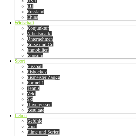
USA
EU
Russland
China
Wirtschaft
Konjunktur
Arbeitsmarkt
Unternehmen
Börse und Co
Immobilien
Konsum
Sport
Fussball
Eishockey
Eismeister Zaugg
Formel 1
Tennis
Velo
Ski
Unvergessen
Resultate
Leben
Gefühle
Food
Filme und Serien