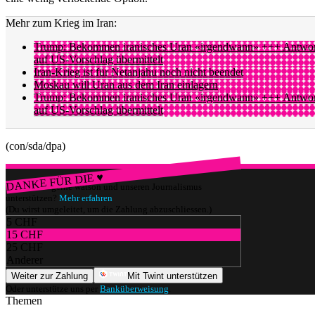
Mehr zum Krieg im Iran:
Trump: Bekommen iranisches Uran «irgendwann» +++ Antwor
auf US-Vorschlag übermittelt
Iran-Krieg ist für Netanjahu noch nicht beendet
Moskau will Uran aus dem Iran einlagern
Trump: Bekommen iranisches Uran «irgendwann» +++ Antwor
auf US-Vorschlag übermittelt
(con/sda/dpa)
DANKE FÜR DIE ♥
Würdest du gerne watson und unseren Journalismus
unterstützen?
Mehr erfahren
(Du wirst umgeleitet, um die Zahlung abzuschliessen.)
5 CHF
15 CHF
25 CHF
Anderer
Weiter zur Zahlung
Mit Twint unterstützen
Oder unterstütze uns per
Banküberweisung
.
Themen