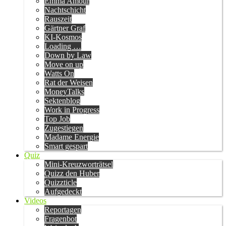
Emma Amour
Nachtschicht
Rauszeit
Gärtner Graf
KI-Kosmos
Loading …
Down by Law
Move on up
Watts On
Rat der Weisen
MoneyTalks
Sektenblog
Work in Progress
Top Job
Zugestiegen
Madame Energie
Smart gespart
Quiz
Mini-Kreuzworträtsel
Quizz den Huber
Quizzticle
Aufgedeckt
Videos
Reportagen
Fragenbot