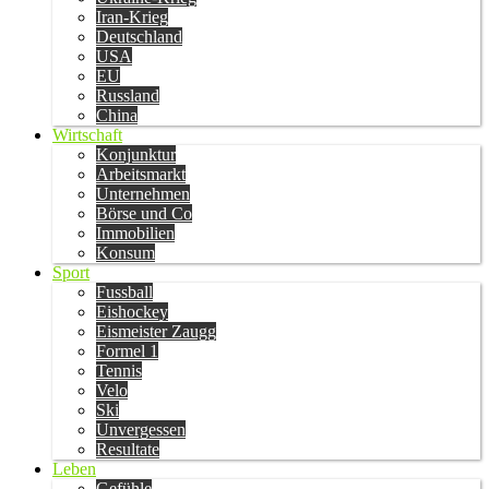
Iran-Krieg
Deutschland
USA
EU
Russland
China
Wirtschaft
Konjunktur
Arbeitsmarkt
Unternehmen
Börse und Co
Immobilien
Konsum
Sport
Fussball
Eishockey
Eismeister Zaugg
Formel 1
Tennis
Velo
Ski
Unvergessen
Resultate
Leben
Gefühle