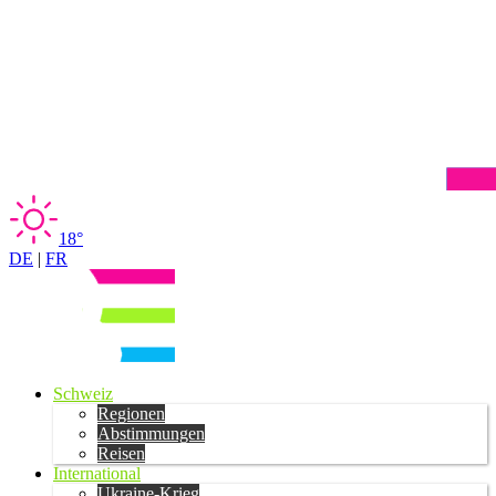
18°
DE
|
FR
Schweiz
Regionen
Abstimmungen
Reisen
International
Ukraine-Krieg