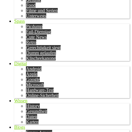
Food
Filme und Serien
Unterwegs
Spass
Picdump
Fail-Dienstag
Cute News
Retro
Gerechtigkeit siegt
Dumm gelaufen
Klischeekanone
Digital
Android
Apple
Google
Microsoft
Hardware-Test
Online-Sicherheit
Wissen
History
Gesundheit
Daten
Karten
Blogs