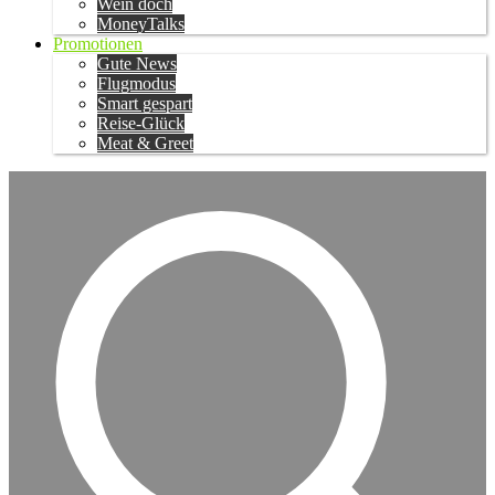
Wein doch
MoneyTalks
Promotionen
Gute News
Flugmodus
Smart gespart
Reise-Glück
Meat & Greet