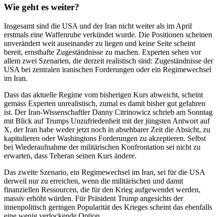
Wie geht es weiter?
Insgesamt sind die USA und der Iran nicht weiter als im April
erstmals eine Waffenruhe verkündet wurde. Die Positionen scheinen
unverändert weit auseinander zu liegen und keine Seite scheint
bereit, ernsthafte Zugeständnisse zu machen. Experten sehen vor
allem zwei Szenarien, die derzeit realistisch sind: Zugeständnisse der
USA bei zentralen iranischen Forderungen oder ein Regimewechsel
im Iran.
Dass das aktuelle Regime vom bisherigen Kurs abweicht, scheint
gemäss Experten unrealistisch, zumal es damit bisher gut gefahren
ist. Der Iran-Wissenschaftler Danny Citrinowicz schrieb am Sonntag
mit Blick auf Trumps Unzufriedenheit mit der jüngsten Antwort auf
X, der Iran habe weder jetzt noch in absehbarer Zeit die Absicht, zu
kapitulieren oder Washingtons Forderungen zu akzeptieren. Selbst
bei Wiederaufnahme der militärischen Konfrontation sei nicht zu
erwarten, dass Teheran seinen Kurs ändere.
Das zweite Szenario, ein Regimewechsel im Iran, sei für die USA
derweil nur zu erreichen, wenn die militärischen und damit
finanziellen Ressourcen, die für den Krieg aufgewendet werden,
massiv erhöht würden. Für Präsident Trump angesichts der
innenpolitisch geringen Popularität des Krieges scheint das ebenfalls
eine wenig verlockende Option.