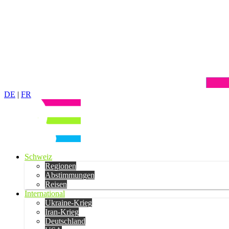
DE
|
FR
Schweiz
Regionen
Abstimmungen
Reisen
International
Ukraine-Krieg
Iran-Krieg
Deutschland