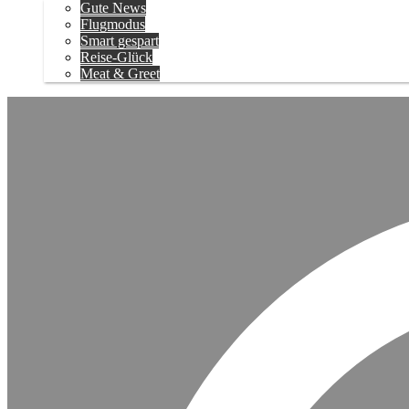
Gute News
Flugmodus
Smart gespart
Reise-Glück
Meat & Greet