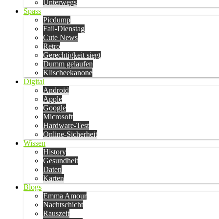
Unterwegs
Spass
Picdump
Fail-Dienstag
Cute News
Retro
Gerechtigkeit siegt
Dumm gelaufen
Klischeekanone
Digital
Android
Apple
Google
Microsoft
Hardware-Test
Online-Sicherheit
Wissen
History
Gesundheit
Daten
Karten
Blogs
Emma Amour
Nachtschicht
Rauszeit