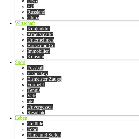
USA
EU
Russland
China
Wirtschaft
Konjunktur
Arbeitsmarkt
Unternehmen
Börse und Co
Immobilien
Konsum
Sport
Fussball
Eishockey
Eismeister Zaugg
Formel 1
Tennis
Velo
Ski
Unvergessen
Resultate
Leben
Gefühle
Food
Filme und Serien