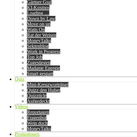
Gärtner Graf
KI-Kosmos
Loading …
Down by Law
Move on up
Watts On
Rat der Weisen
MoneyTalks
Sektenblog
Work in Progress
Top Job
Zugestiegen
Madame Energie
Smart gespart
Quiz
Mini-Kreuzworträtsel
Quizz den Huber
Quizzticle
Aufgedeckt
Videos
Reportagen
Fragenbot
Wein doch
MoneyTalks
Promotionen