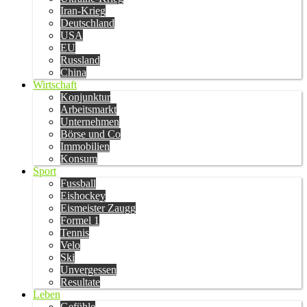
Iran-Krieg
Deutschland
USA
EU
Russland
China
Wirtschaft
Konjunktur
Arbeitsmarkt
Unternehmen
Börse und Co
Immobilien
Konsum
Sport
Fussball
Eishockey
Eismeister Zaugg
Formel 1
Tennis
Velo
Ski
Unvergessen
Resultate
Leben
Gefühle