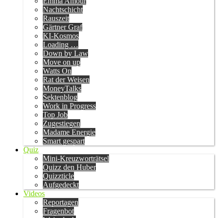
Emma Amour
Nachtschicht
Rauszeit
Gärtner Graf
KI-Kosmos
Loading …
Down by Law
Move on up
Watts On
Rat der Weisen
MoneyTalks
Sektenblog
Work in Progress
Top Job
Zugestiegen
Madame Energie
Smart gespart
Quiz
Mini-Kreuzworträtsel
Quizz den Huber
Quizzticle
Aufgedeckt
Videos
Reportagen
Fragenbot