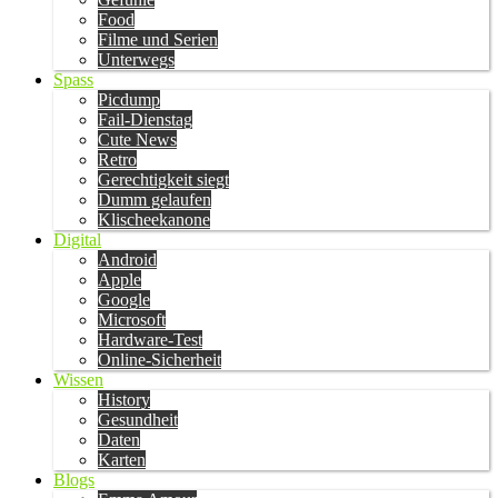
Food
Filme und Serien
Unterwegs
Spass
Picdump
Fail-Dienstag
Cute News
Retro
Gerechtigkeit siegt
Dumm gelaufen
Klischeekanone
Digital
Android
Apple
Google
Microsoft
Hardware-Test
Online-Sicherheit
Wissen
History
Gesundheit
Daten
Karten
Blogs