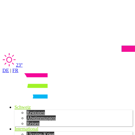
23°
DE
|
FR
Schweiz
Regionen
Abstimmungen
Reisen
International
Ukraine-Krieg