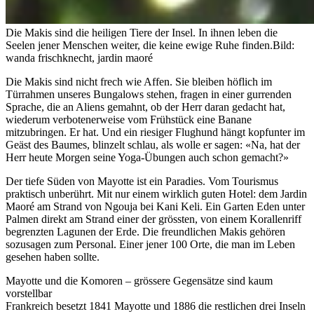
Die Makis sind die heiligen Tiere der Insel. In ihnen leben die
Seelen jener Menschen weiter, die keine ewige Ruhe finden.
Bild:
wanda frischknecht, jardin maoré
Die Makis sind nicht frech wie Affen. Sie bleiben höflich im
Türrahmen unseres Bungalows stehen, fragen in einer gurrenden
Sprache, die an Aliens gemahnt, ob der Herr daran gedacht hat,
wiederum verbotenerweise vom Frühstück eine Banane
mitzubringen. Er hat. Und ein riesiger Flughund hängt kopfunter im
Geäst des Baumes, blinzelt schlau, als wolle er sagen: «Na, hat der
Herr heute Morgen seine Yoga-Übungen auch schon gemacht?»
Der tiefe Süden von Mayotte ist ein Paradies. Vom Tourismus
praktisch unberührt. Mit nur einem wirklich guten Hotel: dem Jardin
Maoré am Strand von Ngouja bei Kani Keli. Ein Garten Eden unter
Palmen direkt am Strand einer der grössten, von einem Korallenriff
begrenzten Lagunen der Erde. Die freundlichen Makis gehören
sozusagen zum Personal. Einer jener 100 Orte, die man im Leben
gesehen haben sollte.
Mayotte und die Komoren – grössere Gegensätze sind kaum
vorstellbar
Frankreich besetzt 1841 Mayotte und 1886 die restlichen drei Inseln