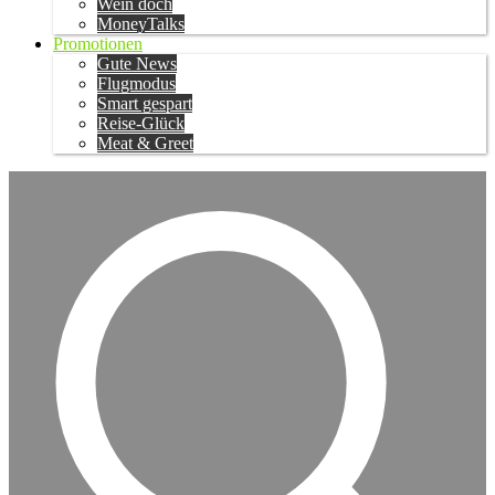
Wein doch
MoneyTalks
Promotionen
Gute News
Flugmodus
Smart gespart
Reise-Glück
Meat & Greet