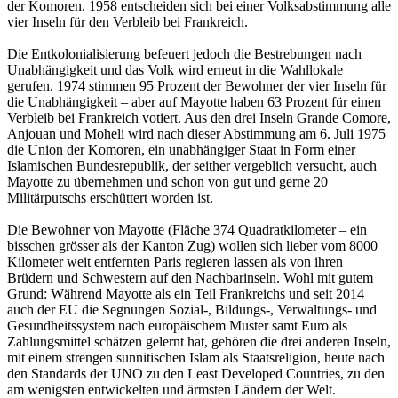
der Komoren. 1958 entscheiden sich bei einer Volksabstimmung alle
vier Inseln für den Verbleib bei Frankreich.
Die Entkolonialisierung befeuert jedoch die Bestrebungen nach
Unabhängigkeit und das Volk wird erneut in die Wahllokale
gerufen. 1974 stimmen 95 Prozent der Bewohner der vier Inseln für
die Unabhängigkeit – aber auf Mayotte haben 63 Prozent für einen
Verbleib bei Frankreich votiert. Aus den drei Inseln Grande Comore,
Anjouan und Moheli wird nach dieser Abstimmung am 6. Juli 1975
die Union der Komoren, ein unabhängiger Staat in Form einer
Islamischen Bundesrepublik, der seither vergeblich versucht, auch
Mayotte zu übernehmen und schon von gut und gerne 20
Militärputschs erschüttert worden ist.
Die Bewohner von Mayotte (Fläche 374 Quadratkilometer – ein
bisschen grösser als der Kanton Zug) wollen sich lieber vom 8000
Kilometer weit entfernten Paris regieren lassen als von ihren
Brüdern und Schwestern auf den Nachbarinseln. Wohl mit gutem
Grund: Während Mayotte als ein Teil Frankreichs und seit 2014
auch der EU die Segnungen Sozial-, Bildungs-, Verwaltungs- und
Gesundheitssystem nach europäischem Muster samt Euro als
Zahlungsmittel schätzen gelernt hat, gehören die drei anderen Inseln,
mit einem strengen sunnitischen Islam als Staatsreligion, heute nach
den Standards der UNO zu den Least Developed Countries, zu den
am wenigsten entwickelten und ärmsten Ländern der Welt.