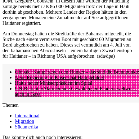
IOM, Grégoire Goodstein. In diesem Jahr wurden der Mitteilung
zufolge bereits mehr als 86 000 Migranten trotz der Lage in Haiti
dorthin abgeschoben. Mehrere Länder der Region hätten in den
vergangenen Monaten eine Zunahme der auf See aufgegriffenen
Haitianer registriert.
Am Donnerstag hatten die Streitkräfte der Bahamas mitgeteilt, die
Suche nach einem vermissten Boot mit geschätzt 60 Migranten an
Bord abgebrochen zu haben. Dieses sei vermutlich am 4. Juli von
den bahamaischen Abaco-Inseln – einem häufigen Zwischenstopp
für Haitianer – in Richtung USA aufgebrochen. (sda/dpa)
Globaler Kampf gegen den Hunger – das sind die Brennpunkte
Neue Regierung im Krisenstaat Haiti gebildet
Haitis neuer Ministerpräsident im Spital
UN-Bericht: «Alarmierende Gewalt gegen Kinder» weltweit –
auch in Gaza
Themen
International
Migration
Südamerika
Das könnte dich auch noch interessieren: