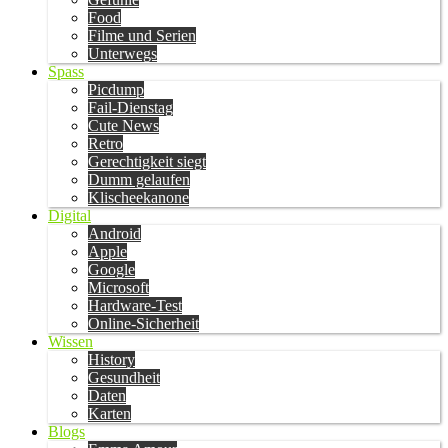
Food
Filme und Serien
Unterwegs
Spass
Picdump
Fail-Dienstag
Cute News
Retro
Gerechtigkeit siegt
Dumm gelaufen
Klischeekanone
Digital
Android
Apple
Google
Microsoft
Hardware-Test
Online-Sicherheit
Wissen
History
Gesundheit
Daten
Karten
Blogs