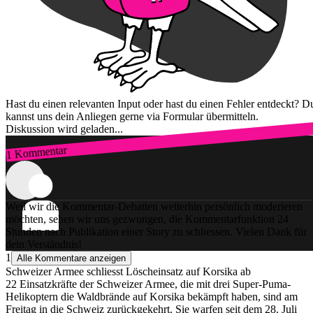
Hast du einen relevanten Input oder hast du einen Fehler entdeckt? D
kannst uns dein Anliegen gerne via Formular übermitteln.
Diskussion wird geladen...
1 Kommentar
Zum Login
Weil wir die Kommentar-Debatten weiterhin persönlich moderieren
möchten, sehen wir uns gezwungen, die Kommentarfunktion 24
Stunden nach Publikation einer Story zu schliessen. Vielen Dank für
dein Verständnis!
1
Alle Kommentare anzeigen
Schweizer Armee schliesst Löscheinsatz auf Korsika ab
22 Einsatzkräfte der Schweizer Armee, die mit drei Super-Puma-
Helikoptern die Waldbrände auf Korsika bekämpft haben, sind am
Freitag in die Schweiz zurückgekehrt. Sie warfen seit dem 28. Juli