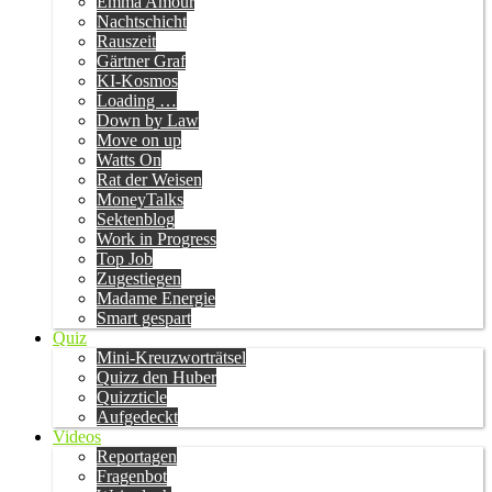
Emma Amour
Nachtschicht
Rauszeit
Gärtner Graf
KI-Kosmos
Loading …
Down by Law
Move on up
Watts On
Rat der Weisen
MoneyTalks
Sektenblog
Work in Progress
Top Job
Zugestiegen
Madame Energie
Smart gespart
Quiz
Mini-Kreuzworträtsel
Quizz den Huber
Quizzticle
Aufgedeckt
Videos
Reportagen
Fragenbot