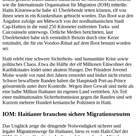
wie die Internationale Organisation für Migration (IOM) mitteilte.
Haitis Küstenwache habe 41 Überlebende retten können, elf von
ihnen seien in ein Krankenhaus gebracht worden. Das Boot war den
Angaben zufolge am Mittwoch von der nordhaitianischen Stadt
Cap-Haïtien in die rund 250 Kilometer entfernten Turks- und
Caicosinseln unterwegs. Örtliche Medien berichteten, laut
Überlebenden habe sich vermutlich Benzin durch eine Kerze
entzündet, die für ein Voodoo-Ritual auf dem Boot benutzt worden
sei.
Haiti erlebt eine schwere Sicherheits- und humanitäre Krise sowie
politisches Chaos. Etwa die Hälfte der elf Millionen Einwohner des
Karibikstaates leidet unter akutem Hunger. Der Präsident Jovenel
Moïse wurde vor rund drei Jahren ermordet und bisher nicht ersetzt.
Schwer bewaffnete Banden haben die Hauptstadt Port-au-Prince
grösstenteils unter ihrer Kontrolle. Wegen ihrer Gewalt sind mehr als
eine halbe Million Haitianer im eigenen Land vertrieben. Als Teil
einer multinationalen Sicherheitsmission gegen die Banden sind seit
Kurzem mehrere Hundert kenianische Polizisten in Haiti.
IOM: Haitianer brauchen sichere Migrationsrouten
Das Unglück zeige die dringende Notwendigkeit sicherer und
legaler Migrationswege für Haitianer, hiess es vom Haiti-Chef der