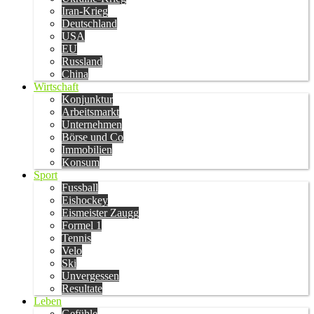
Iran-Krieg
Deutschland
USA
EU
Russland
China
Wirtschaft
Konjunktur
Arbeitsmarkt
Unternehmen
Börse und Co
Immobilien
Konsum
Sport
Fussball
Eishockey
Eismeister Zaugg
Formel 1
Tennis
Velo
Ski
Unvergessen
Resultate
Leben
Gefühle