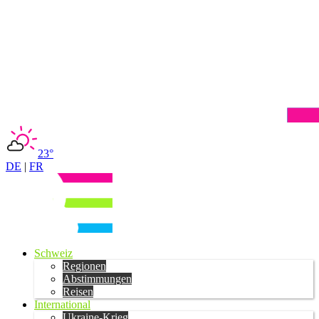
23°
DE
|
FR
Schweiz
Regionen
Abstimmungen
Reisen
International
Ukraine-Krieg