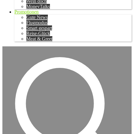
Wein doch
MoneyTalks
Promotionen
Gute News
Flugmodus
Smart gespart
Reise-Glück
Meat & Greet