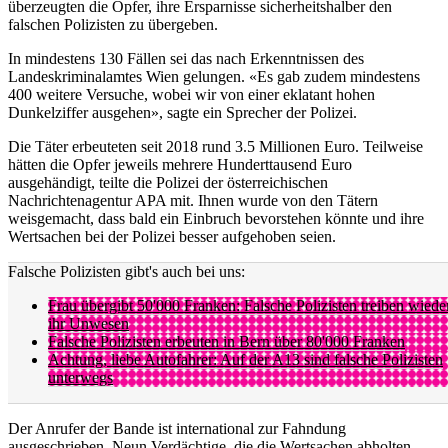
überzeugten die Opfer, ihre Ersparnisse sicherheitshalber den
falschen Polizisten zu übergeben.
In mindestens 130 Fällen sei das nach Erkenntnissen des
Landeskriminalamtes Wien gelungen. «Es gab zudem mindestens
400 weitere Versuche, wobei wir von einer eklatant hohen
Dunkelziffer ausgehen», sagte ein Sprecher der Polizei.
Die Täter erbeuteten seit 2018 rund 3.5 Millionen Euro. Teilweise
hätten die Opfer jeweils mehrere Hunderttausend Euro
ausgehändigt, teilte die Polizei der österreichischen
Nachrichtenagentur APA mit. Ihnen wurde von den Tätern
weisgemacht, dass bald ein Einbruch bevorstehen könnte und ihre
Wertsachen bei der Polizei besser aufgehoben seien.
Falsche Polizisten gibt's auch bei uns:
Frau übergibt 50'000 Franken: Falsche Polizisten treiben wiede
ihr Unwesen
Falsche Polizisten erbeuten in Bern über 80'000 Franken
Achtung, liebe Autofahrer: Auf der A13 sind falsche Polizisten
unterwegs
Der Anrufer der Bande ist international zur Fahndung
ausgeschrieben. Neun Verdächtige, die die Wertsachen abholten,