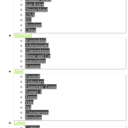
Iran-Krieg
Deutschland
USA
EU
Russland
China
Wirtschaft
Konjunktur
Arbeitsmarkt
Unternehmen
Börse und Co
Immobilien
Konsum
Sport
Fussball
Eishockey
Eismeister Zaugg
Formel 1
Tennis
Velo
Ski
Unvergessen
Resultate
Leben
Gefühle