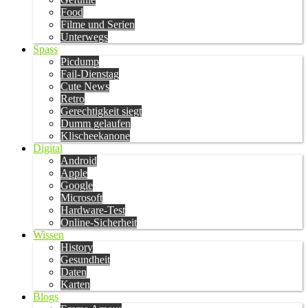
Food
Filme und Serien
Unterwegs
Spass
Picdump
Fail-Dienstag
Cute News
Retro
Gerechtigkeit siegt
Dumm gelaufen
Klischeekanone
Digital
Android
Apple
Google
Microsoft
Hardware-Test
Online-Sicherheit
Wissen
History
Gesundheit
Daten
Karten
Blogs