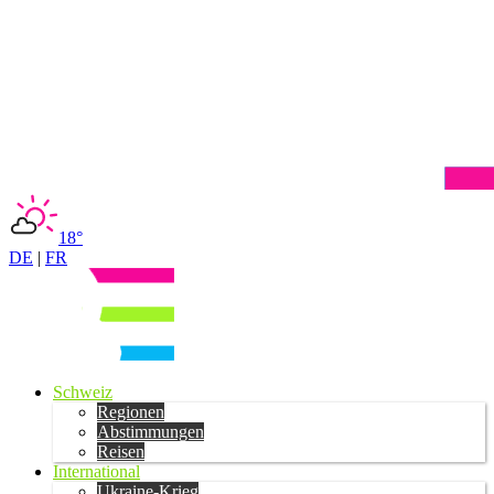
18°
DE
|
FR
Schweiz
Regionen
Abstimmungen
Reisen
International
Ukraine-Krieg