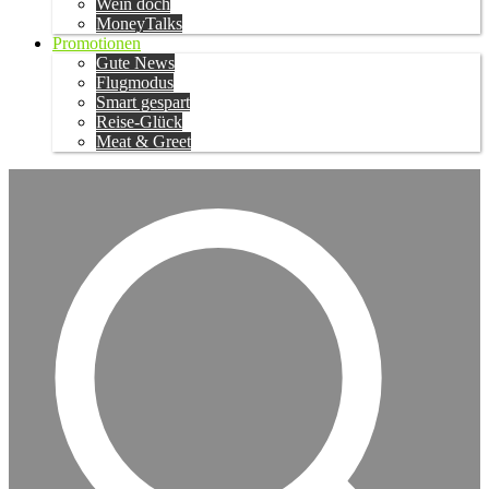
Wein doch
MoneyTalks
Promotionen
Gute News
Flugmodus
Smart gespart
Reise-Glück
Meat & Greet