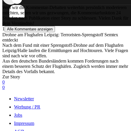
Weil wir die Kommentar-Debatten weiterhin persönlich moderieren
möchten, sehen wir uns gezwungen, die Kommentarfunktion 24
Stunden nach Publikation einer Story zu schliessen. Vielen Dank für
dein Verständnis!
1
Alle Kommentare anzeigen
Drohne am Flughafen Leipzig: Terroristen-Sprengstoff Semtex
entdeckt
Nach dem Fund mit einer Sprengstoff-Drohne auf dem Flughafen
Leipzig/Halle laufen die Ermittlungen auf Hochtouren. Viele Fragen
sind nach wie vor offen.
Aus den deutschen Bundesländern kommen Forderungen nach
einem besseren Schutz der Flughäfen. Zugleich werden immer mehr
Details des Vorfalls bekannt.
Zur Story
0
0
Newsletter
Werbung / PR
Jobs
Impressum