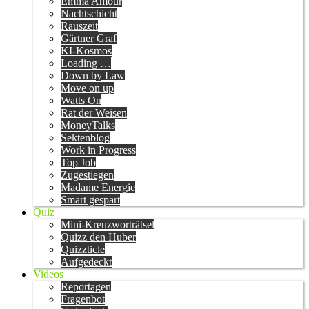
Emma Amour
Nachtschicht
Rauszeit
Gärtner Graf
KI-Kosmos
Loading …
Down by Law
Move on up
Watts On
Rat der Weisen
MoneyTalks
Sektenblog
Work in Progress
Top Job
Zugestiegen
Madame Energie
Smart gespart
Quiz
Mini-Kreuzworträtsel
Quizz den Huber
Quizzticle
Aufgedeckt
Videos
Reportagen
Fragenbot