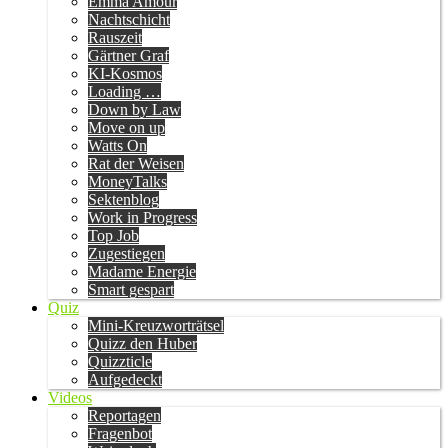
Emma Amour
Nachtschicht
Rauszeit
Gärtner Graf
KI-Kosmos
Loading …
Down by Law
Move on up
Watts On
Rat der Weisen
MoneyTalks
Sektenblog
Work in Progress
Top Job
Zugestiegen
Madame Energie
Smart gespart
Quiz
Mini-Kreuzworträtsel
Quizz den Huber
Quizzticle
Aufgedeckt
Videos
Reportagen
Fragenbot