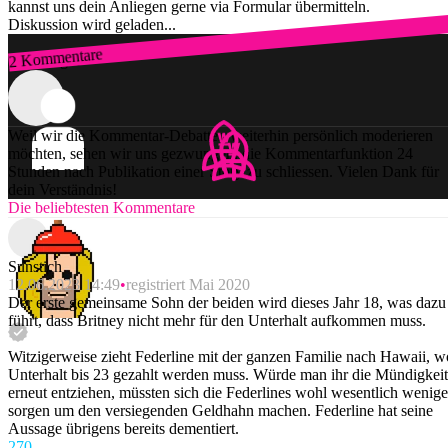
kannst uns dein Anliegen gerne via Formular übermitteln.
Diskussion wird geladen...
2 Kommentare
Zum Login
Weil wir die Kommentar-Debatten weiterhin persönlich moderieren
möchten, sehen wir uns gezwungen, die Kommentarfunktion 24
Stunden nach Publikation einer Story zu schliessen. Vielen Dank für
dein Verständnis!
Die beliebtesten Kommentare
Sunstich
12.06.2023 14:49
registriert Mai 2020
Der erste gemeinsame Sohn der beiden wird dieses Jahr 18, was dazu
führt, dass Britney nicht mehr für den Unterhalt aufkommen muss.
Witzigerweise zieht Federline mit der ganzen Familie nach Hawaii, w
Unterhalt bis 23 gezahlt werden muss. Würde man ihr die Mündigkeit
erneut entziehen, müssten sich die Federlines wohl wesentlich wenige
sorgen um den versiegenden Geldhahn machen. Federline hat seine
Aussage übrigens bereits dementiert.
27
0