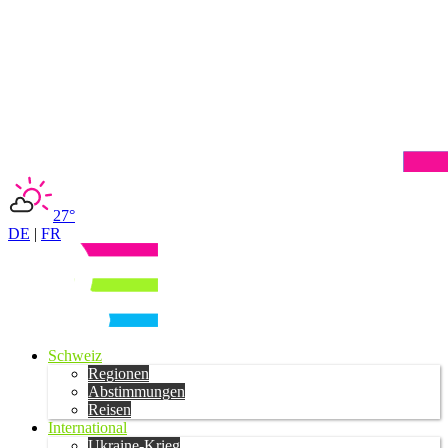
27°
DE
|
FR
Schweiz
Regionen
Abstimmungen
Reisen
International
Ukraine-Krieg