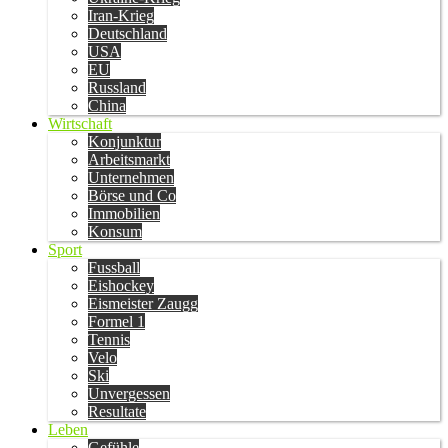
Iran-Krieg
Deutschland
USA
EU
Russland
China
Wirtschaft
Konjunktur
Arbeitsmarkt
Unternehmen
Börse und Co
Immobilien
Konsum
Sport
Fussball
Eishockey
Eismeister Zaugg
Formel 1
Tennis
Velo
Ski
Unvergessen
Resultate
Leben
Gefühle