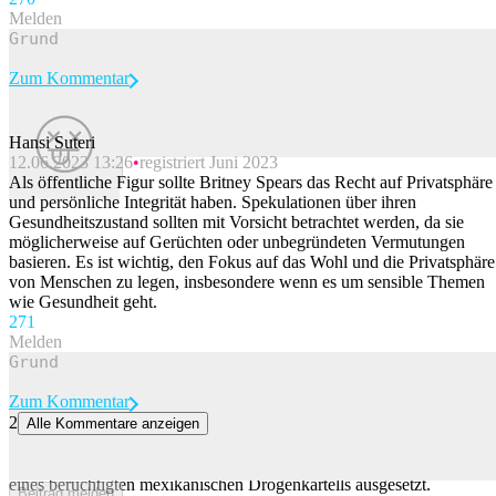
Melden
Zum Kommentar
Hansi Suteri
12.06.2023 13:26
registriert Juni 2023
Beitrag melden
Als öffentliche Figur sollte Britney Spears das Recht auf Privatsphäre
und persönliche Integrität haben. Spekulationen über ihren
Gesundheitszustand sollten mit Vorsicht betrachtet werden, da sie
möglicherweise auf Gerüchten oder unbegründeten Vermutungen
basieren. Es ist wichtig, den Fokus auf das Wohl und die Privatsphäre
von Menschen zu legen, insbesondere wenn es um sensible Themen
wie Gesundheit geht.
27
1
Melden
Zum Kommentar
2
Alle Kommentare anzeigen
USA setzen millionenschwere Belohnung für Drogenbosse aus
Die US-Regierung hat Belohnungen in Millionenhöhe für Anführer
eines berüchtigten mexikanischen Drogenkartells ausgesetzt.
Beitrag melden