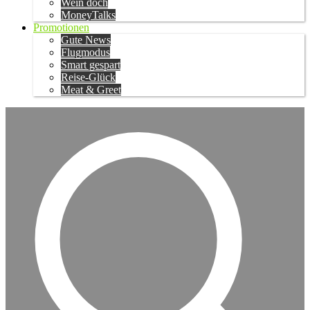
Wein doch
MoneyTalks
Promotionen
Gute News
Flugmodus
Smart gespart
Reise-Glück
Meat & Greet