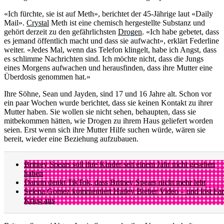
«Ich fürchte, sie ist auf Meth», berichtet der 45-Jährige laut «Daily
Mail».
Crystal
Meth ist eine chemisch hergestellte Substanz und
gehört derzeit zu den gefährlichsten
Drogen
. «Ich habe gebetet, dass
es jemand öffentlich macht und dass sie aufwacht», erklärt Federline
weiter. «Jedes Mal, wenn das Telefon klingelt, habe ich Angst, dass
es schlimme Nachrichten sind. Ich möchte nicht, dass die Jungs
eines Morgens aufwachen und herausfinden, dass ihre Mutter eine
Überdosis genommen hat.»
Ihre Söhne, Sean und Jayden, sind 17 und 16 Jahre alt. Schon vor
ein paar Wochen wurde berichtet, dass sie keinen Kontakt zu ihrer
Mutter haben. Sie wollen sie nicht sehen, behaupten, dass sie
mitbekommen hätten, wie Drogen zu ihrem Haus geliefert worden
seien. Erst wenn sich ihre Mutter Hilfe suchen würde, wären sie
bereit, wieder eine Beziehung aufzubauen.
Britney Spears soll ihre Kinder seit einem Jahr nicht gesehen
haben
Darum denkt TikTok, dass Britney Spears nicht mehr lebt
Selena Gomez kommentiert Hailey Bieber Video – und löst Fa
Krieg aus