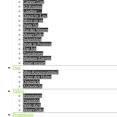
Gärtner Graf
KI-Kosmos
Loading …
Down by Law
Move on up
Watts On
Rat der Weisen
MoneyTalks
Sektenblog
Work in Progress
Top Job
Zugestiegen
Madame Energie
Smart gespart
Quiz
Mini-Kreuzworträtsel
Quizz den Huber
Quizzticle
Aufgedeckt
Videos
Reportagen
Fragenbot
Wein doch
MoneyTalks
Promotionen