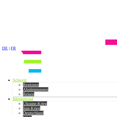
DE
|
FR
Schweiz
Regionen
Abstimmungen
Reisen
International
Ukraine-Krieg
Iran-Krieg
Deutschland