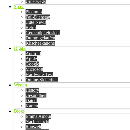
Unterwegs
Spass
Picdump
Fail-Dienstag
Cute News
Retro
Gerechtigkeit siegt
Dumm gelaufen
Klischeekanone
Digital
Android
Apple
Google
Microsoft
Hardware-Test
Online-Sicherheit
Wissen
History
Gesundheit
Daten
Karten
Blogs
Emma Amour
Nachtschicht
Rauszeit