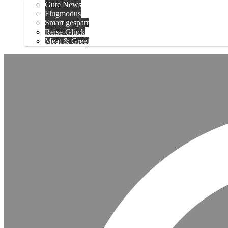
Gute News
Flugmodus
Smart gespart
Reise-Glück
Meat & Greet