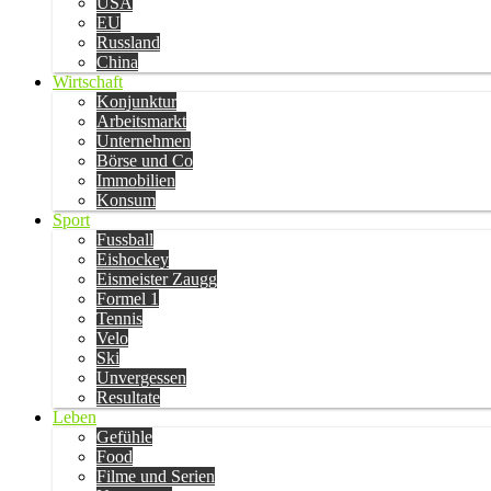
USA
EU
Russland
China
Wirtschaft
Konjunktur
Arbeitsmarkt
Unternehmen
Börse und Co
Immobilien
Konsum
Sport
Fussball
Eishockey
Eismeister Zaugg
Formel 1
Tennis
Velo
Ski
Unvergessen
Resultate
Leben
Gefühle
Food
Filme und Serien