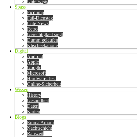
Unterwegs
Spass
Picdump
Fail-Dienstag
Cute News
Retro
Gerechtigkeit siegt
Dumm gelaufen
Klischeekanone
Digital
Android
Apple
Google
Microsoft
Hardware-Test
Online-Sicherheit
Wissen
History
Gesundheit
Daten
Karten
Blogs
Emma Amour
Nachtschicht
Rauszeit