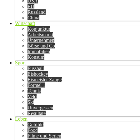
USA
EU
Russland
China
Wirtschaft
Konjunktur
Arbeitsmarkt
Unternehmen
Börse und Co
Immobilien
Konsum
Sport
Fussball
Eishockey
Eismeister Zaugg
Formel 1
Tennis
Velo
Ski
Unvergessen
Resultate
Leben
Gefühle
Food
Filme und Serien