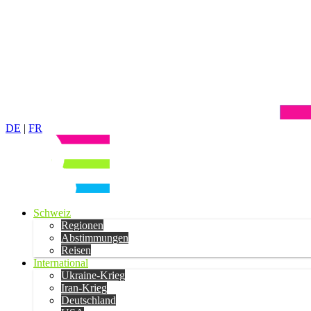
DE
|
FR
Schweiz
Regionen
Abstimmungen
Reisen
International
Ukraine-Krieg
Iran-Krieg
Deutschland