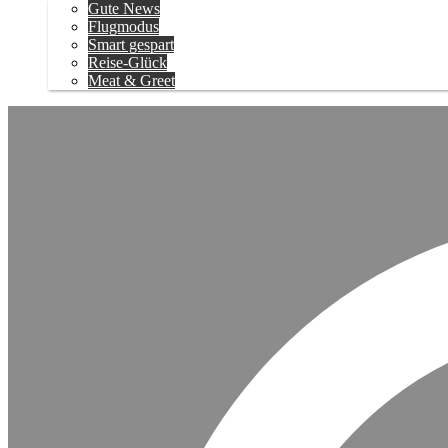
Gute News
Flugmodus
Smart gespart
Reise-Glück
Meat & Greet