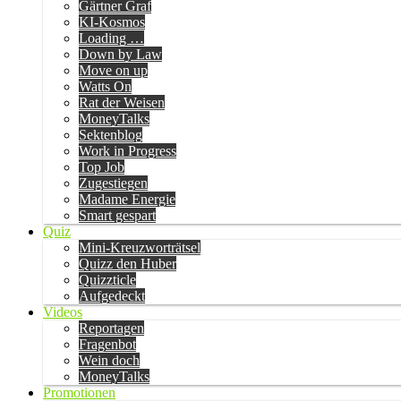
Gärtner Graf
KI-Kosmos
Loading …
Down by Law
Move on up
Watts On
Rat der Weisen
MoneyTalks
Sektenblog
Work in Progress
Top Job
Zugestiegen
Madame Energie
Smart gespart
Quiz
Mini-Kreuzworträtsel
Quizz den Huber
Quizzticle
Aufgedeckt
Videos
Reportagen
Fragenbot
Wein doch
MoneyTalks
Promotionen