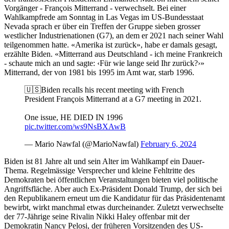
Vorgänger - François Mitterrand - verwechselt. Bei einer
Wahlkampfrede am Sonntag in Las Vegas im US-Bundesstaat
Nevada sprach er über ein Treffen der Gruppe sieben grosser
westlicher Industrienationen (G7), an dem er 2021 nach seiner Wahl
teilgenommen hatte. «Amerika ist zurück», habe er damals gesagt,
erzählte Biden. «Mitterrand aus Deutschland - ich meine Frankreich
- schaute mich an und sagte: ‹Für wie lange seid Ihr zurück?›»
Mitterrand, der von 1981 bis 1995 im Amt war, starb 1996.
🇺🇸Biden recalls his recent meeting with French
President François Mitterrand at a G7 meeting in 2021.
One issue, HE DIED IN 1996
pic.twitter.com/ws9NsBXAwB
— Mario Nawfal (@MarioNawfal)
February 6, 2024
Biden ist 81 Jahre alt und sein Alter im Wahlkampf ein Dauer-
Thema. Regelmässige Versprecher und kleine Fehltritte des
Demokraten bei öffentlichen Veranstaltungen bieten viel politische
Angriffsfläche. Aber auch Ex-Präsident Donald Trump, der sich bei
den Republikanern erneut um die Kandidatur für das Präsidentenamt
bewirbt, wirkt manchmal etwas durcheinander. Zuletzt verwechselte
der 77-Jährige seine Rivalin Nikki Haley offenbar mit der
Demokratin Nancy Pelosi, der früheren Vorsitzenden des US-