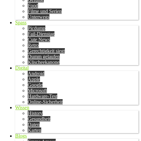
Food
Filme und Serien
Unterwegs
Spass
Picdump
Fail-Dienstag
Cute News
Retro
Gerechtigkeit siegt
Dumm gelaufen
Klischeekanone
Digital
Android
Apple
Google
Microsoft
Hardware-Test
Online-Sicherheit
Wissen
History
Gesundheit
Daten
Karten
Blogs