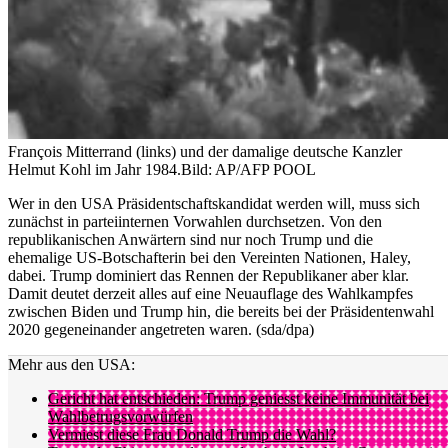
François Mitterrand (links) und der damalige deutsche Kanzler
Helmut Kohl im Jahr 1984.
Bild: AP/AFP POOL
Wer in den USA Präsidentschaftskandidat werden will, muss sich
zunächst in parteiinternen Vorwahlen durchsetzen. Von den
republikanischen Anwärtern sind nur noch Trump und die
ehemalige US-Botschafterin bei den Vereinten Nationen, Haley,
dabei. Trump dominiert das Rennen der Republikaner aber klar.
Damit deutet derzeit alles auf eine Neuauflage des Wahlkampfes
zwischen Biden und Trump hin, die bereits bei der Präsidentenwahl
2020 gegeneinander angetreten waren. (sda/dpa)
Mehr aus den USA:
Gericht hat entschieden: Trump geniesst keine Immunität bei
Wahlbetrugsvorwürfen
Vermiest diese Frau Donald Trump die Wahl?