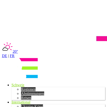
20°
DE
|
FR
Schweiz
Regionen
Abstimmungen
Reisen
International
Ukraine-Krieg