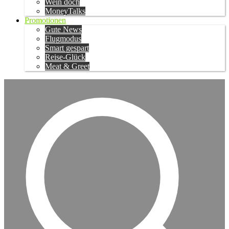
Wein doch
MoneyTalks
Promotionen
Gute News
Flugmodus
Smart gespart
Reise-Glück
Meat & Greet