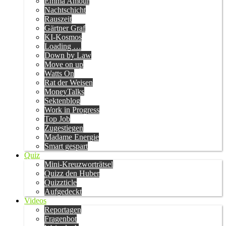
Emma Amour
Nachtschicht
Rauszeit
Gärtner Graf
KI-Kosmos
Loading …
Down by Law
Move on up
Watts On
Rat der Weisen
MoneyTalks
Sektenblog
Work in Progress
Top Job
Zugestiegen
Madame Energie
Smart gespart
Quiz
Mini-Kreuzworträtsel
Quizz den Huber
Quizzticle
Aufgedeckt
Videos
Reportagen
Fragenbot