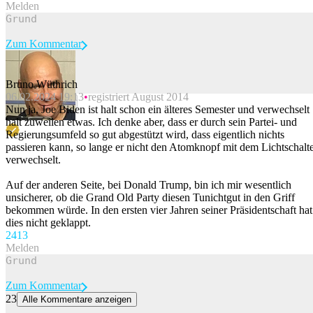
Melden
Zum Kommentar
Bruno Wüthrich
06.02.2024 19:13
registriert August 2014
Beitrag melden
Nun ja, Joe Biden ist halt schon ein älteres Semester und verwechselt
halt zuweilen etwas. Ich denke aber, dass er durch sein Partei- und
Regierungsumfeld so gut abgestützt wird, dass eigentlich nichts
passieren kann, so lange er nicht den Atomknopf mit dem Lichtschalt
verwechselt.
Auf der anderen Seite, bei Donald Trump, bin ich mir wesentlich
unsicherer, ob die Grand Old Party diesen Tunichtgut in den Griff
bekommen würde. In den ersten vier Jahren seiner Präsidentschaft hat
dies nicht geklappt.
24
13
Melden
Zum Kommentar
23
Alle Kommentare anzeigen
Mehrere Menschen im Zentrum Londons niedergestochen