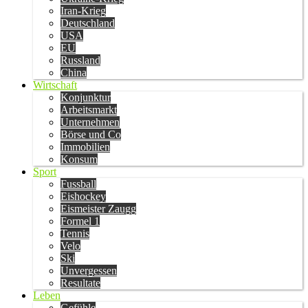
Iran-Krieg
Deutschland
USA
EU
Russland
China
Wirtschaft
Konjunktur
Arbeitsmarkt
Unternehmen
Börse und Co
Immobilien
Konsum
Sport
Fussball
Eishockey
Eismeister Zaugg
Formel 1
Tennis
Velo
Ski
Unvergessen
Resultate
Leben
Gefühle