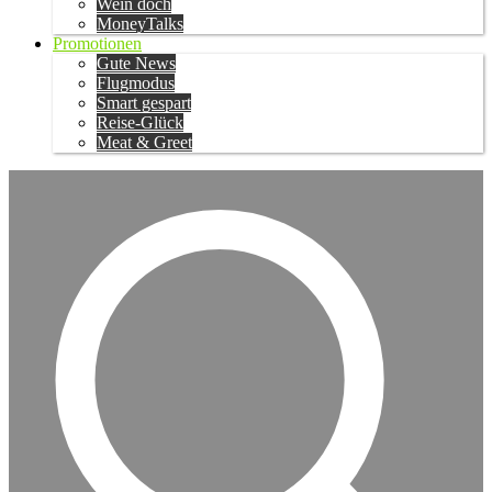
Wein doch
MoneyTalks
Promotionen
Gute News
Flugmodus
Smart gespart
Reise-Glück
Meat & Greet