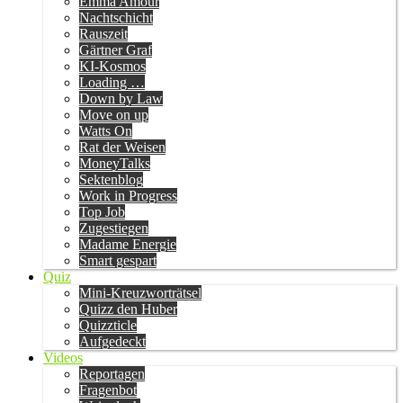
Emma Amour
Nachtschicht
Rauszeit
Gärtner Graf
KI-Kosmos
Loading …
Down by Law
Move on up
Watts On
Rat der Weisen
MoneyTalks
Sektenblog
Work in Progress
Top Job
Zugestiegen
Madame Energie
Smart gespart
Quiz
Mini-Kreuzworträtsel
Quizz den Huber
Quizzticle
Aufgedeckt
Videos
Reportagen
Fragenbot