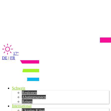
17°
DE
|
FR
Schweiz
Regionen
Abstimmungen
Reisen
International
Ukraine-Krieg