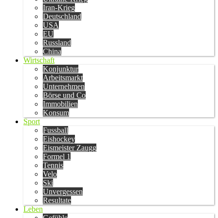
Iran-Krieg
Deutschland
USA
EU
Russland
China
Wirtschaft
Konjunktur
Arbeitsmarkt
Unternehmen
Börse und Co
Immobilien
Konsum
Sport
Fussball
Eishockey
Eismeister Zaugg
Formel 1
Tennis
Velo
Ski
Unvergessen
Resultate
Leben
Gefühle