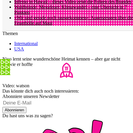
Inferno in Hawaii – dieses Video zeigt die Folgen des Brandes
Waldbrände, Megafeuer, Klimawandel – eine Übersicht in 7
Punkten
«Wir sind gerade noch rausgekommen»: Augenzeugen über die
Feuerhölle auf Maui
Themen
International
USA
Nico lernt seine wunderschöne Heimat kennen – aber gar nicht
so, wie er hoffte
Video: watson
Das könnte dich auch noch interessieren:
Abonniere unseren Newsletter
Abonnieren
Du hast uns was zu sagen?