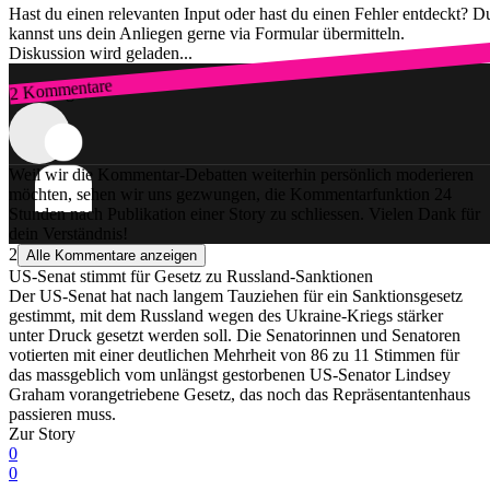
Hast du einen relevanten Input oder hast du einen Fehler entdeckt? D
kannst uns dein Anliegen gerne via Formular übermitteln.
Diskussion wird geladen...
2 Kommentare
Zum Login
Weil wir die Kommentar-Debatten weiterhin persönlich moderieren
möchten, sehen wir uns gezwungen, die Kommentarfunktion 24
Stunden nach Publikation einer Story zu schliessen. Vielen Dank für
dein Verständnis!
2
Alle Kommentare anzeigen
US-Senat stimmt für Gesetz zu Russland-Sanktionen
Der US-Senat hat nach langem Tauziehen für ein Sanktionsgesetz
gestimmt, mit dem Russland wegen des Ukraine-Kriegs stärker
unter Druck gesetzt werden soll. Die Senatorinnen und Senatoren
votierten mit einer deutlichen Mehrheit von 86 zu 11 Stimmen für
das massgeblich vom unlängst gestorbenen US-Senator Lindsey
Graham vorangetriebene Gesetz, das noch das Repräsentantenhaus
passieren muss.
Zur Story
0
0