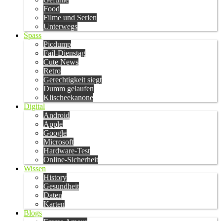
Food
Filme und Serien
Unterwegs
Spass
Picdump
Fail-Dienstag
Cute News
Retro
Gerechtigkeit siegt
Dumm gelaufen
Klischeekanone
Digital
Android
Apple
Google
Microsoft
Hardware-Test
Online-Sicherheit
Wissen
History
Gesundheit
Daten
Karten
Blogs