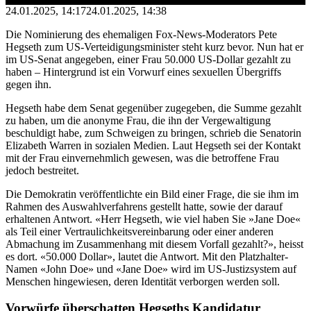
24.01.2025, 14:17
24.01.2025, 14:38
Die Nominierung des ehemaligen Fox-News-Moderators Pete
Hegseth zum US-Verteidigungsminister steht kurz bevor. Nun hat er
im US-Senat angegeben, einer Frau 50.000 US-Dollar gezahlt zu
haben – Hintergrund ist ein Vorwurf eines sexuellen Übergriffs
gegen ihn.
Hegseth habe dem Senat gegenüber zugegeben, die Summe gezahlt
zu haben, um die anonyme Frau, die ihn der Vergewaltigung
beschuldigt habe, zum Schweigen zu bringen, schrieb die Senatorin
Elizabeth Warren in sozialen Medien. Laut Hegseth sei der Kontakt
mit der Frau einvernehmlich gewesen, was die betroffene Frau
jedoch bestreitet.
Die Demokratin veröffentlichte ein Bild einer Frage, die sie ihm im
Rahmen des Auswahlverfahrens gestellt hatte, sowie der darauf
erhaltenen Antwort. «Herr Hegseth, wie viel haben Sie »Jane Doe«
als Teil einer Vertraulichkeitsvereinbarung oder einer anderen
Abmachung im Zusammenhang mit diesem Vorfall gezahlt?», heisst
es dort. «50.000 Dollar», lautet die Antwort. Mit den Platzhalter-
Namen «John Doe» und «Jane Doe» wird im US-Justizsystem auf
Menschen hingewiesen, deren Identität verborgen werden soll.
Vorwürfe überschatten Hegseths Kandidatur