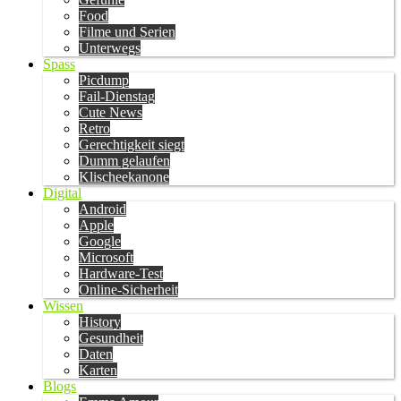
Food
Filme und Serien
Unterwegs
Spass
Picdump
Fail-Dienstag
Cute News
Retro
Gerechtigkeit siegt
Dumm gelaufen
Klischeekanone
Digital
Android
Apple
Google
Microsoft
Hardware-Test
Online-Sicherheit
Wissen
History
Gesundheit
Daten
Karten
Blogs