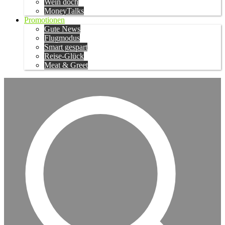
Wein doch
MoneyTalks
Promotionen
Gute News
Flugmodus
Smart gespart
Reise-Glück
Meat & Greet