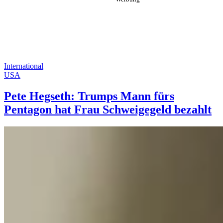
International
USA
Pete Hegseth: Trumps Mann fürs
Pentagon hat Frau Schweigegeld bezahlt