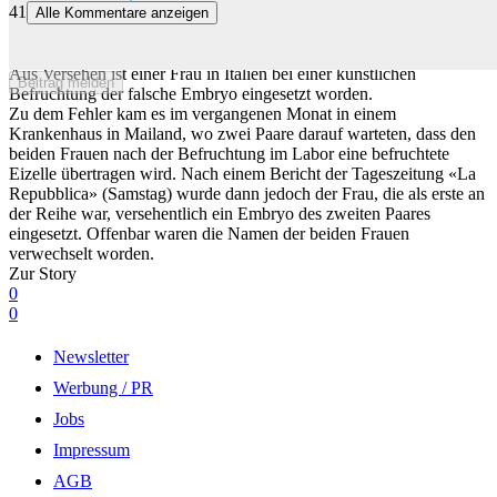
41
Alle Kommentare anzeigen
Nach 8 Minuten merkten sie es: Ärzte setzen Frau in Italien falschen
Embryo ein
Aus Versehen ist einer Frau in Italien bei einer künstlichen
Beitrag melden
Befruchtung der falsche Embryo eingesetzt worden.
Zu dem Fehler kam es im vergangenen Monat in einem
Krankenhaus in Mailand, wo zwei Paare darauf warteten, dass den
beiden Frauen nach der Befruchtung im Labor eine befruchtete
Eizelle übertragen wird. Nach einem Bericht der Tageszeitung «La
Repubblica» (Samstag) wurde dann jedoch der Frau, die als erste an
der Reihe war, versehentlich ein Embryo des zweiten Paares
eingesetzt. Offenbar waren die Namen der beiden Frauen
verwechselt worden.
Zur Story
0
0
Newsletter
Werbung / PR
Jobs
Impressum
AGB