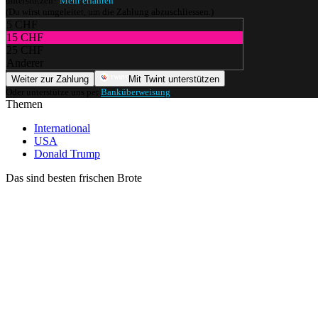
unterstützen?
Mehr erfahren
(Du wirst umgeleitet, um die Zahlung abzuschliessen.)
5 CHF
15 CHF
25 CHF
Anderer
Weiter zur Zahlung
Mit Twint unterstützen
Oder unterstütze uns per
Banküberweisung
.
Themen
International
USA
Donald Trump
Das sind besten frischen Brote