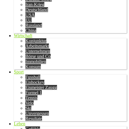
Iran-Krieg
Deutschland
USA
EU
Russland
China
Wirtschaft
Konjunktur
Arbeitsmarkt
Unternehmen
Börse und Co
Immobilien
Konsum
Sport
Fussball
Eishockey
Eismeister Zaugg
Formel 1
Tennis
Velo
Ski
Unvergessen
Resultate
Leben
Gefühle