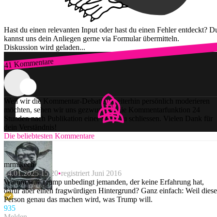
Hast du einen relevanten Input oder hast du einen Fehler entdeckt? D
kannst uns dein Anliegen gerne via Formular übermitteln.
Diskussion wird geladen...
41 Kommentare
Zum Login
Weil wir die Kommentar-Debatten weiterhin persönlich moderieren
möchten, sehen wir uns gezwungen, die Kommentarfunktion 24
Stunden nach Publikation einer Story zu schliessen. Vielen Dank für
dein Verständnis!
Die beliebtesten Kommentare
mrmikech
24.01.2025 15:20
registriert Juni 2016
Warum will Trump unbedingt jemanden, der keine Erfahrung hat,
dafür aber einen fragwürdigen Hintergrund? Ganz einfach: Weil diese
Person genau das machen wird, was Trump will.
93
5
Melden