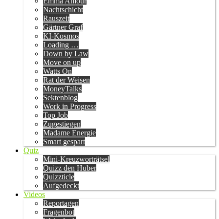
Emma Amour
Nachtschicht
Rauszeit
Gärtner Graf
KI-Kosmos
Loading …
Down by Law
Move on up
Watts On
Rat der Weisen
MoneyTalks
Sektenblog
Work in Progress
Top Job
Zugestiegen
Madame Energie
Smart gespart
Quiz
Mini-Kreuzworträtsel
Quizz den Huber
Quizzticle
Aufgedeckt
Videos
Reportagen
Fragenbot