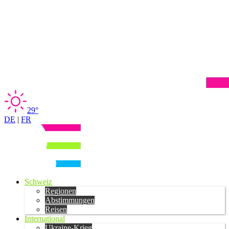
29°
DE
|
FR
Schweiz
Regionen
Abstimmungen
Reisen
International
Ukraine-Krieg