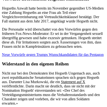
Hegseths Anwalt hatte bereits im November gegenüber US-Medien
eine Zahlung Hegseths an eine Frau als Teil einer
Vergleichsvereinbarung mit Vertraulichkeitsklausel bestätigt. Der
Fall stammt aus dem Jahr 2017, angeklagt wurde Hegseth nicht.
Die Personalie wird überschattet von den Vorwürfen gegen den
früheren Fox-News-Moderator: Er sei in der Vergangenheit sexuell
übergriffig gewesen und habe exzessiv getrunken. Hegseth streitet
diese ab. Für Irritationen sorgten auch Äusserungen von ihm, dass
Frauen nicht in Kampfeinsätzen zu gebrauchen seien.
Neue Vorwürfe gegen Trumps Wunschkandidaten für das Pentagon
Widerstand in den eigenen Reihen
Nicht nur bei den Demokraten löst Hegseth Ungemach aus, auch
zwei republikanische Senatorinnen sprachen sich gegen Hegseth
aus. Darunter Lisa Murkowski, die ein
Statement auf X
veröffentlichte. Darin macht sie deutlich, dass sie nicht mit der
Nomination Hegseth' einverstanden sei: «Der Chef des
Verteidigungsministeriums muss die Verhaltensstandards und den
Charakter zeigen und vorleben, die wir von allen Soldaten
erwarten.»