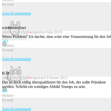
Zum Kommentar
wiedemauchsei
24.01.2025 15:26
registriert Mai 2019
Beitrag melden
Wieso Problem? Ich dachte, dass wäre eine Voraussetzung für den Jo
76
3
Melden
Zum Kommentar
B-M
24.01.2025 15:08
registriert Februar 2021
Beitrag melden
Der ist doch völlig überqualifiziert für den Job, der sollte Präsident
werden. Scheint ein würdiges Abbild Trumps zu sein.
29
1
Melden
Zum Kommentar